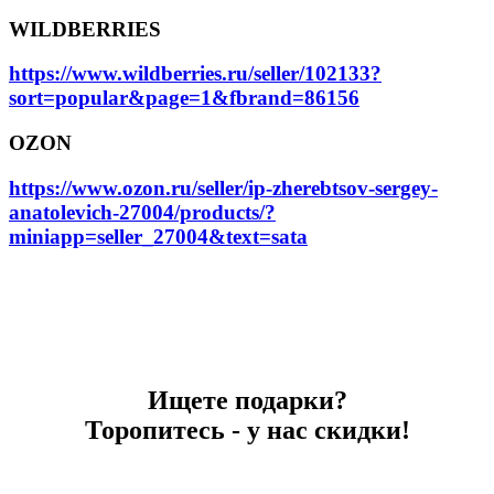
WILDBERRIES
https://www.wildberries.ru/seller/102133?
sort=popular&page=1&fbrand=86156
OZON
https://www.ozon.ru/seller/ip-zherebtsov-sergey-
anatolevich-27004/products/?
miniapp=seller_27004&text=sata
Ищете подарки?
Торопитесь - у нас скидки!