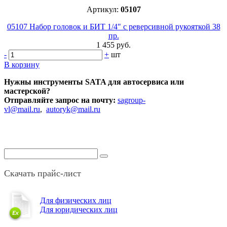
Артикул:
05107
05107 Набор головок и БИТ 1/4" с реверсивной рукояткой 38
пр.
1 455 руб.
-
+
шт
В корзину
Нужны инструменты SATA для автосервиса или
мастерской?
Отправляйте запрос на почту:
sagroup-
vl@mail.ru
,
autoryk@mail.ru
Скачать прайс-лист
Для физических лиц
Для юридических лиц