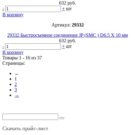
632 руб.
-
+
шт
В корзину
Артикул:
29332
29332 Быстросъемное соединение JP (SMC ) D6.5 Х 10 мм
632 руб.
-
+
шт
В корзину
Товары 1 - 16 из 37
Страницы:
←
1
2
3
→
Скачать прайс-лист