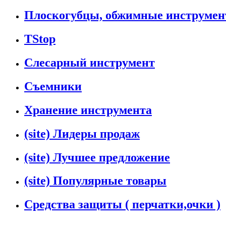
Плоскогубцы, обжимные инструмен
TStop
Слесарный инструмент
Съемники
Хранение инструмента
(site) Лидеры продаж
(site) Лучшее предложение
(site) Популярные товары
Средства защиты ( перчатки,очки )