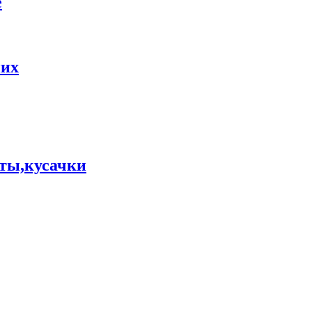
е
них
ты,кусачки