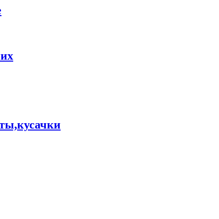
е
них
ты,кусачки