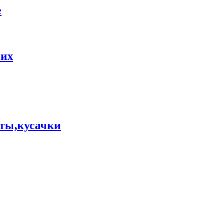
е
них
ты,кусачки