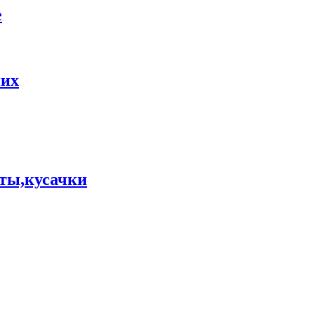
е
них
ты,кусачки