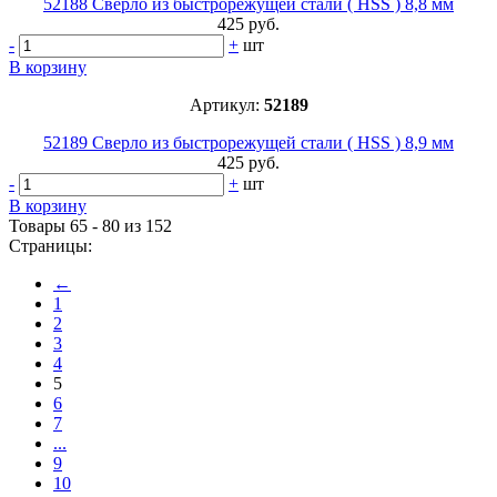
52188 Сверло из быстрорежущей стали ( HSS ) 8,8 мм
425 руб.
-
+
шт
В корзину
Артикул:
52189
52189 Сверло из быстрорежущей стали ( HSS ) 8,9 мм
425 руб.
-
+
шт
В корзину
Товары 65 - 80 из 152
Страницы:
←
1
2
3
4
5
6
7
...
9
10