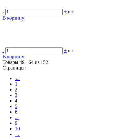
-
+
шт
В корзину
-
+
шт
В корзину
Товары 49 - 64 из 152
Страницы:
←
1
2
3
4
5
6
...
9
10
→