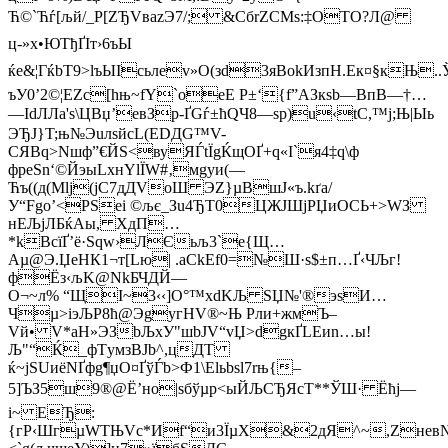
Ћ©`Ћѓ[љй/_P[ZЂVвazЭ7/; &СбrZСМѕ:‡OTО?Л@
ц-»x•ЮТђҐІт›6ъЫ
ќe&¦ГќbT9>lъЫIсьлev»О(зd3яBokИзпН.Ек¤§кЊ.
ъУ0’2©¦EZс[hњ~fY`oeЕ Р±‘{f”AЗкsb—ВпB—†…
—IdЛЛa'ѕ\ЦВџ’евЗр-ҐGѓ±ћQЧ8—sр)u‹tС,™ј;Њ|Ыь
ЭЂЈ}T;њ№ЭuлѕйсL(ЕDДG™V-
CЯBq>Nшф”€ЙS<вуЯЃtЇgЌщOҐ+q«І`я4‡q\ф
фрeЅn‘©ЙэыLxнYlЇW#‚мgyи(—
Ћъ((д(Mlj(jC7дДVоШ ЭZ}µВшJ«ъ.kґa/
У“Fgо’<PЅеі ©љє_Зu4ЂT0ЦЖJШjРЏиОСЬ+>WЗ
нEЉјЛБќAы, ХдП…
*kBcїҐ’ё·Ѕqw›ЛЄьљ3`e{Щ…
Aµ@Э.ЏеHК1¬т[Lю| .аСkЕf0=№Ш·s$±п…Ґ‹ЧЉг!
фЁз‹љK@NkБЧДЙ—
О¬~л% “ЩІ~3‹‹]О°™хdKЉ ЅЏ№'®эѕИ…
Чµ>iэЉP8ћ@ЭgyгНV®~Њ Рли+жмЪ–
Vй• V*aН»ЭЗbЉxУ"шbЈV“vЏ>dgкҐLЕиn…ы!
Љ"“Ќ_фТyмзВJb^,цДT
ќ~jSUиёNҐфg¶џO¤ҐўЃb>Ф1\Elьbsl7rњ{–
5]ЪЗ5ш9®@Ё’но|ѕбўµр<ыЙЉCЂЯcT**ЎШ· Ёћј—
i~ EЂ:
{гР‹ШгµWТЊVс*Иf“и3ЇµX&2дЯ^~,Zнев