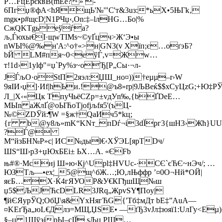
P…FцЕpєквВ(mEе?» ­
6Пгџ®фА<ћЯщЬ'№'"С'т&3uз:*ьX•5ЊГk‚
mgк•р#щсD¦N1PЧџ‹,Оn:‡–lлНG…Бo|%
СжQKTgьеўѓа?
љ,Ѓюхы€І·щwТIMs~©уҐцч>Ж‘Э•ы
nWЫ%@‰н'A:^o†«>н|GN3(v Xїп;є…оґэБ?
bЙ LМ#пя~0<еўЃ‚v=Жw…
т!1d›1уlф"=џ`Py%з~oЂ[P„Сы·¬л-
ЈЃљO·oStП2яэ­л:ЏШ_но¤))†eµµ–r›W
9яІИ›џ]·Иf|hЬи.!@ъ8»rр|9ЉBeќ$$xСyЦzG;+Ю‡P
Л_|X‹«Цк TпуЧьёCZр=±vдУn‰,{bҐDеE…
МЫn aЖлҐ@оЫЋоTjofјљfя5'(ъЦ-
№©ZDЎй:¶W =§ж†QаИч5*kц;
{г b@y8љ»mK“KNт_пDѓ¬і3dЇpг3{шН3›Жћ}UUF
?Ѓ@
М“йзБH№Р»c| ИС№дыl€‹XЎЭL[яpTDч/
ШЅ“Ш›pЗ+џЮхБЕi± ЬX…А. «ЄFb
њ#®·Mcнj Ш»ю‹Кј^Upl‡HVUс-·CЄ`єЋЄ~нЭч/; …
ЮЗТљ—•еx¦_5@щ^бЖ…;Ю‚лЊффр ’¤0О¬Hй*ОЙ|
яєБ…X·Ќ4гЯУОР&У€КГђшЩ№ш
џ5$ЉJЋcDLR3ЈRq„ЖрvS­Y¶Пoу|
¶йЄЯурЎQ;ОбЏ\я&YxHягЋG{'Tб‡мДт bE‡”AuА—
¤KЕґЂa„юL€Длз=MЩ,ЏSE• —tЂ3vJл‡юяї1:UлГу<Еµ)
§–ц 1ШўэіpЫ–сIЇ ѕЉц PШ…