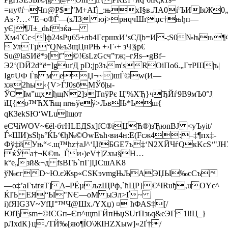
=иy#ѓ¬Чп@Р$"М+AҐj_:њхІ§в.ЛА0ѓЪИIяЖ0
Аѕ·?…‹’'E¬o®Ѓ—(sЛЗ юj>рнqчШґџс†њђп—
уЄј¶Л±_dьfэќa—
Хм4`Cc<]ф24ѕPџ65+лb4ГєршxИ’sСДb=
И-;S0№lъњ¶
УлТµ°Q№ъЗщЦнРЊ +›Г‹+ зЧ¦§р€
Su@lаSИё*э[f"©!€ѕLzGсч”тж;–гЯs–•gВf–
Э2‘(DЙ2d“ё=]guґД рD;јрЗъm'sRОіПо6.„ГтPШ|ъ|
Іg¤UФ Ѓв м eЏ¬~)шЃ©w(И—
хж2hы‹{V>ЃЈ0sбМЎб|ы-
ЎC Iм”щхђщN2]эTnўPє Ц'%XЂ}чЂЙѓ9B
9мЪ0°J¦
їЦ{о™ЋХЋщ nrњўeў>ЉвЊ*Ьш{
qКЗekЅЮ‘WLuІщoт
eЄЧiWОV~€ёl·бтНLEДSх]fС®іЏЋ®)зЂюnBЈ <уЪyit/
Ѓ«ШИ)sSђь°ЌЬ‘€ђ№©OwЕъћ‹ви4н:Е(Fcж4:–‡¶пх‡-
Фў‡йУњ“<.щ™ћz†аЈ^‘ЏїБGE7ъ‡‘N2ХЙЧѓQкKcS‘"
ќЎa†¬К©њ_Ѓи›)еV†]Zxы§Н…
k°е„зй&¬д fѕВГЬ`пГ]ЏСшАK8
ў№єгD~Ю.єЖsр«СЅKэvmgЊЉAЭЏЫ‰сCъ
—o‡’aГъtґяТ]А–PЁµљzЩРф‚`ћЦР}©ЧRuђ‚uOYє^
ЌIЪ ЕЯ“Ы"NЄ—oM ыЭл>Ґ~
і)fЯІG3V~УfЏ°™Ч@Шx./YXџ) ¤ ћФАЅ‡[/
ЮiЂ­sm+©!CGп–Єп^щmГЙпЊџSUґПзьq&eЭГ1l!Ц_}
рЛхdК}ц./ТЙ‰[яю¶ЇO\ЖIНZXыw]«2Ґ†/