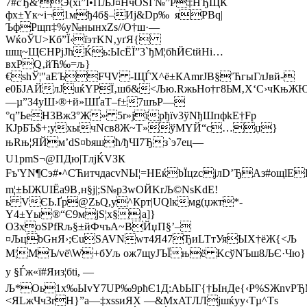
7#cЂ&'Э(xi”I•ПЉJ¤НчОSЃ№”P‡НЂЩЌ
фх±Yк~i¬1мђ4б§–Иј&Dр‰ яРBq|
ЪфPщп‡%y№нынxZs//O†ш·—
WќoЎU>Кб”Ї‹їэтKN‚уґЯ{
шщ~ЩЄHPјЈћЌь:ЫcЁЇ”3`ђМ¦бћЙЄtйНi…
вхРQ‚йЋ‰=љ}
€ѕhЎ¦"aEЪ­FЧV -ЩЃX^ё±КАmrJB§'ЋгыГлЈвй-
е0БЈAЙлJuќYPЇ‚шб&<Љю.RжьНо†г8ЬМ‚Х‘C›чКњЖЮэ
—µ”З4уШ›®+й»ШҐаТ–f±7шъР—
°q”ЬeH3ВжЗ°Ж» 5r»јїрђїv3ўNђШпфkE†Fр
КJрБЪ$+;yхычNсв8Ж~T»ўMYЙ“с…џ}
њRњ¦ЯЙм’dЅ¤bяшћ/ђЧI7Ђз`э7eц—
U1рmS¬@ПДю|TлjЌVЗК
Fъ'YN¶Cэ#•^СЋитчдacvNЫ¦=НEќbЇцzсjлD’ЂAз#ощlE
m¦±ЫЖUIЁа9B‚н§ј|;S№p3wОЙKrЉ©NѕKdE!
ь VЄЬ.Ґр@ZьQ,у^Кpт|UQlкмg(џжт*­
Y4±Yы®“Є9мjЅ¦х§|а]}
ОЗхоSPfRљ§±йФчъА~BЙџП§’–
¤ЉцbGнЯ›;ЄuSAVNwт4Я47ЂиLTтУяЫХ†ёЖ{<Љ
M¦MЪ/vё\W+бУљ ож7щyЈЪЇњё KcўNЪш8ЉЄ·Чю}
у §Ѓж«ї# Яиз¦бti, —
Љ*Оь1х‰ЫvY7UP‰9рћЄ1Д:AbЫГ{†ЫнДe{‹Р%ЅЖnvР
<ЯLжЧч3rН}”a—‡хsѕиЯХ —&MхATЛЛjшќуу‹Тµ^Тѕ