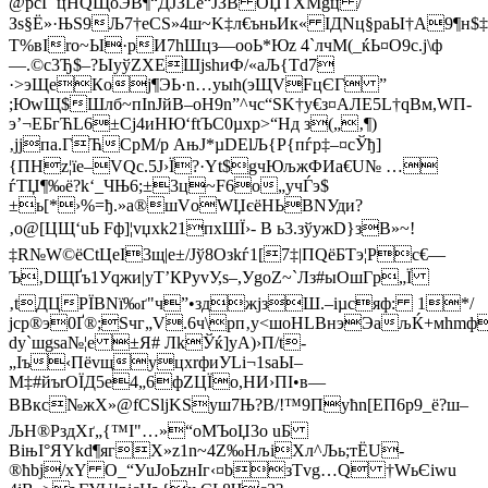
@pcЃ`цНQЩoЭB¶“ДЈЗLе“ЈЗB ОЏТХMgц /
Зѕ§Ё»·ЊЅ9Љ7†еСЅ»4ш~K‡л€ъньИк« IДNц§pаЫ†A9¶н$‡
Т%вІro~Ы·pИ7hШцз—oоЬ*Юz 4`лчM(_ќЬ¤О9с.j\ф
—.©с3Ђ$–?ЫуўZXEШjѕhиФ/«аЉ{Td7
·>эЩeКoј¶ЭЬ·n…уыh(эЩVFцЄГ ”
;ЮwЩ$Шлб~пІnЈйB–оН9n”^чc“SK†у€з¤AЛЕ5L†qВм,WП­
э’¬ЕБгЋL6±Сј4иHЮ‘ftЪС0µxр>“Нд з(„‚¶)
‚јјпa.ГЋCpM/p АњЈ*µDElЉ{Р{пѓр‡–¤сЎђ]
{ПHz¦їe–VQc.5J›Ї?·Yt$gчЮљжФИа€U№ …
ѓТЏ¶‰ё?k‘_ЧЊ6;±3ц~F6o„учЃэ$
±ь[*›%=ђ.»a®шVоWЏєёHЬBNУди?
‚o@[ЦЩ‘uЬ Fф]¦vџхk21пхШЇ›- B ь3.зўyжD}зB»~!
‡R№W©ёCtЦеI3щ|е±/Јў8Озkѓ1[7‡|ПQёБTэ¦Pc€—
Ъ‚DЩҐъ1Уqжи|уТ’КРуvУ,s–,УgоZ~`Лз#ыОшГp„Ї
‚tДЦРЇВNї‰ґ"ч”•зджјзШ.–iµ
cяф: 1*/
јcp®э0Ґ®;Ѕчг„V.6ч\рп‚у<шоHLВнэЭaљЌ+мhm
dу`шgsa№¦e ±Я# ЛkЎќ]уA)›П/t­
„Iъ‹ПёvщуцхrфиУLi¬1ѕаЫ–
M‡#йъrOЇД5e4„6фZЦЇo,НИ›ПІ•в—
BВкс№жХ»@fCSljKSуш7Њ?В/!™9Пућn[EП6р9_ё?ш–
ЉН®РздХґ„{™I"…»“oМЪоЏ3о uБ
ВіњІ°ЯYkd¶ягХ»z1n~4Z‰HљіХл^Љь;тЁU-
®ћbј/xY O_“УuJоЬzнІг‹¤bзТvg…Q †WьЄіwu