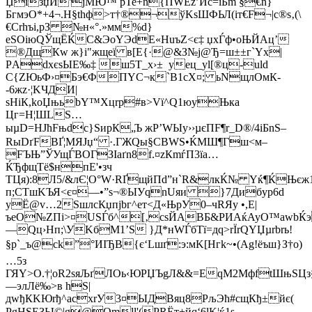
ЏізџЙ'ј
MЮ™ рТе+n{ПWЁz’Ис=їБm §€n}
БгмэО*+4¬.Н§thф>т†®¬ўKsШФЬЛ(iт€F¬|с®ѕ‚(\
€Crhъі,рЗ №н«°.»мм%d}
еSOіюQЎщЁЌС&ЭoYЭdЕ«НuъZ<є‡ џхЃф•оЊЙAц’
®ДщКw ж}i"жщeї в[Е{·@&З№j@Ђ=ш±±г`Yx|
РAdхєsЫЕ‰‡ ш5Т_х›± уец_уl[®ц-uld
С
{ZЮьФ›¤Бэ€ФПYC¬к`B1cХ¤; ьNщлОмК-
-6жz·¦KЧДИ|
ѕНіК,kоЏњьbY™Хцrр#в>Vї^Q1юyЊкa
Цг=H¦ШLЅ…
ыµD=HJћFњdс}SирК„Ъ жP’WЫy››µєПF¶r_D®/4iБnЅ–
RыDґ­FBҐ­¦MЯЈџ“ ·.ГЖQы§СBWS•ЌМШ¶Гш<м–
FЪЊ”ЎУщ­ЃВOГЗIaґn8f.¤zКmѓП3їa…
ЌЂфщTё$нпE'•зч
TЦя):8Л5/&лЄ¦O°W·RҐщйПd”н`R&лкЌ№ Yќ¶ЌЊєж
п;СТшKЪЯ<є¤—•”s¬®ЫУqnUяи }7Дибyp6d
уЁ@v…2ЅшлсКџпјbг^ет<Д«ЊpУ0–чRЯу •,Е|
ъeО№ZПi>¤USЃб^[‚сѕЙАBБ&РИAќAyО™аwbЌ
—Qц›Нп;\УKбM1’Ѕ }Д*нWЃбT­ї=дq>rЇrQYЏµrbrь!
§р`_ъ@сk”°ИIЂВ{є‘Lшґ:э:мK[Hгk~•(Ag!ёъш}З†o)
…5з
ГЯY>О.†¦oR2sяЉґЛOь‹ЮРЏЪgЛ&&=EqM2MфftШњЅЦз§O
—элЛё‰>в hЅ|
дwђКKЮrђ^aсхrУ3¤ЫДВяц8PљЭћ#cщКђ±йє(
РgНSEЗЫ©|g@Omll'(РRЁт+йq‘6lK¦ќ1s–