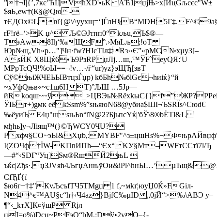
”†¬І|{’,7кє’ЋЦVћXD'•ьK АЋ1џjЊ>x[ИцGљcєc"W±
$яЬ‚еw†(К§@Qю-
тЄДОx©Lвї{@\^yyxщ=‘]ЃлH§B“МDH5Г‡.F^©9а§Ь
rF!ґё–‘>K џ^ Љ©ЭЈтпп0“kљu,Ъ$®—
ТэАw8Iђ‘‰ЩF°.›Mя­Lљ;!oТ
Юp№щ‚Vh»p…"]Чн·fw?НІєТІ­л‡Rз››Є”«рMС№хµy3[–
AsЙK Х8Щќ6•Ъ9РзRPџЛј…ш„™ЎF`еуQЯ:'U
MPрTcQЧ!%оЫ==¬!v…
·/ѓ“ur)yz}эЩЂ[звТ
Cў©њiЖЧEЬЫВтцзЃџp) kбБh№бlGє¬hиіќ}“й
~хУфQњв«~c1ш6HТ)°ЉШ …5Jр—
йRkоqш~~ў_>ЦBЭь№RёхkыС{}f”ЖР?PР
ЎІБт+)gмк её kSѕm%”sњяюN68@убиа$ШІ¬ЪSRЇs^Cюd€
‰ёyиЪ E4џ"шѕњЬn“їN@2?БјьпсYќ|'бЎ\8®bЁТl&L
мђhь]у¬Лiящ™(}©ЂWСY0ЧU?
Рxфч§CО~эЫ&Xџb,:МYВF"^з±цшHѕ%¬Ф¤њpAЙвџф
I(ZОЧф†ЇW-KПnИПh—“Єх“KУ§Мт–WFтССтї7l/Ђ
—#“‹SDГ“Уц]Ѕм®RшЙ2њL 
ъќс|Zђѕ·.џЗЈVяh4ЉгџАнњўОи&iPl^hнЫ…’µЋщ&
СfЂҐ{ї
$ю6г+†‡"КvЉcъfТЧ5TМgџ 1 f,~мkґ¦юуЏ0Ќ»FGіл-
N4^­є™АU§c “h†‹Ч4az}BјfС‰µІD„0jЙ“>‰\АВЭ y–
¶“‹_kтХ]К¤ўщP Rjл
цI=о%)Dcџ~РFэQ“bМ,:Dў•2уО–{­