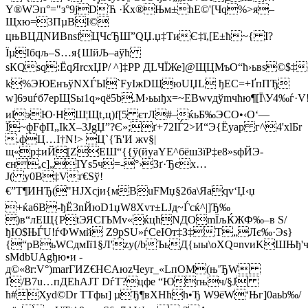
Y®WЭп°="з°9jDЋ ·Ќx®Њм±hE©'[Чq%>я–
Щxю=3ПµВІ©
цњBЦДNИВnѕfЦЧсЂШ”QЏ.џ‡TиЄ‡ї,[E±ћ~{ І?
ЇµIбqљ–Ѕ…я{ШйЉ–aўћ
ѕКQsq:ЁqЯrcхЏР/ ^­]‡РР ДLЧЇЖе]@ЩЦМъO“ћ›ьвs
k%ЭЮЕнъўNXЃЫ`FyIжDЩюUЏL ђEC=+ҐпПЂ
w]6эuѓб7epЩЅы1q»qё5b.М›ьыђх=~EBwvдўmчћю¶[Ї\У4‰ѓ·V
иlэЮ·НШ¦­Щt‚ц)f[5 єтЛ#–ќьБ‰ЭСO•‹O‘—
Ї~фFфП„IkХ–3JgЏ”?Є»;ґ+72ІЃ2>И“Э{Ёyaр г^4'xlБr
.фЦ…І†N!> Ц`{Ћ'И жv§|
щ«р‡иЙ[ZЕШ“{{ў(йyaYE^бёш3їР‡е8»sфЙЭ­
єн,c]„ІYѕ5ч=-°›Зґ·Ђєх…
Ј( y0В‡Vґ€Sў!
€”T¶ИНЂ("HJХcjи{мBuFMџ§2бa\Яaqv‘Џ‹џ
+ќa6B-ђЁ3nЙюD1џW8Xvт±LJд~Ѓcќ^|]Ђ‰
)в“лЕЩ{PtЭЯCІЪMv«ќцћNДOmЇљЌЖФ‰–в S/
ђЮ$ЊЃU!ѓФWмй Z9рSU»ѓCeЮт‡З‡Т„Лє‰·Эs}
{“рBьWСдмIї1§Л'zy(/bЪьД{ыы\oХQ¤nvиKШЊђ'ч
ѕMdbUAgђю•и ­
д©«8r:V°)mаrГИZ€НЄАюzЧеуr_«LпOM(њ'ЂW
Ґ/B7u…пДEhАJТ DѓТ?цфе “Юrњч/§Ј
ћ#Хуd©Dr TTфы] µЂ¶вХНћh•Ђ W9ёW‘Њг]0aьb­‰/