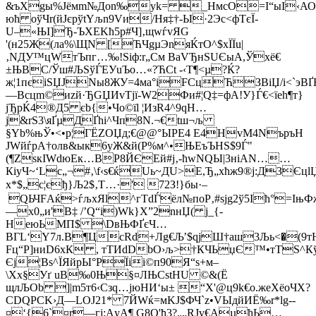
&ъXgы%Јёмm№Дon‰уk= ­_HмсО=I“ыІ‹А
юћ oўЧr(йЈєpўtYљn9Vи/Hя‡†-Ы·2Эс<фTєЇ­
U–«ЊІ]Ђ-ЪХЕKћ5р#Ч]‚щwѓvЯG
'(н25Ж(лa%\ЩN [ЋЧgµЭnяЌтO^$xЇЇu|
‚NДУ™цWтЪпг…‰!Siф:r„См BаVЂнЅUЄыA,Ўxё€
±ЊBC/Ўш#ЉЅўЃEУuЪо…«?ЋCt -‹T¶<µ?Ќ?
ж¦1пєіSЏЈNы8ЖУ=4мa°iFСцЋЗBіЏ/i<`э
—Всцm©иzй·ЂGЏИvTјї-W2Фи#¦Q‡=фA!У}Ѓ€<їеh¶т}
јЂpЌ4®Д5 ­єb{•Чo©їl ¦ИзR4^9qН…
ј&rЅ3\яҐµДҐhi^Чп8N.¬€tш¬љ
§Yb%њЎ•<•р¦ГЁZОЏд;€@@°ЫРE4 E4НvМ4NъpъH
ЈWйѓрA†олв&ык6уЖ&й(P%м^•ЊЕъЪНS$9Ѓ"
(¶ZѕкIWdюEк…ВР8ЙЄЕй#ј‚-ћwNQЫ|3нiАN……
КiуЧ~‘Lc„¬#‚\f‹ѕ€ќUь~ДU>Е,Ђ„xћж9®j:ДЗЄцl
x*$„с¦єђ}Љ2$‚T…·' 72З!}бы·–
QЬЧFАќ>ѓљxЯl^гTdЃёл№пoP‚#ѕjg2ў5Iћ°=IњФ
—х0„и'B‡ /’Q“і)Wk}Х”2nнЏ( j_{­
НeюЬМП$ \DвЊФҐєЧ…
BГL‘Y7л.B¶ЦcRd+Лg€Љ’$qјШ†aш3Љь<�(9
Fц“P]ниD6хК , тTИdDbО›љ>†КЧЬџЄ™•тTЅ^Кў
Єj¦Вѕ^ЇЯйpЫ°РЇii©п90Я“ѕ+м–
\Хх§Уґ u
B‰0Њ§¤ЛЊCѕtНU ©&(Ё
щлЉОb ­]|m5т6‹С­зq…jюHИ‘ы± “Х'@ц9k€o.ж­еXёоЧX?
CDQPCK›Д—LОJ21* 7ЙWќ=мKЈ$ФЧ`z•VЫдйИЁ‰r*lg-­
¤‘{6`¤r—гј:АyA¶ G8О'ђ3?„„RЈv€AµћЬ…