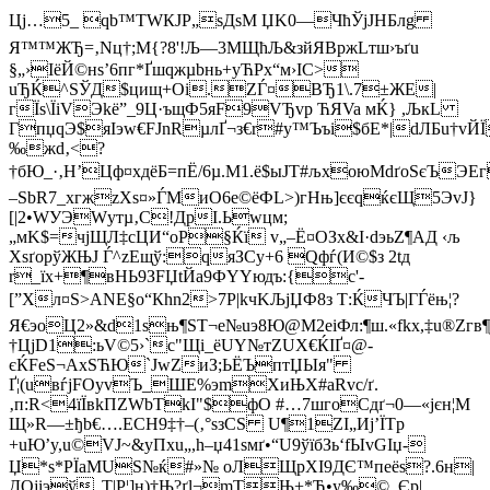
Цј…5_ qb™TWКJP„sДsМ ЏK0—ЧћЎјЈHБлg
Я™™ЖЂ=‚Nц†;М{?8'!Љ—3МЩћЉ&зйЯ­BpжLтш›ъґu
§„›ІёЙ©нs’6пг*Ґшqжµbнь+yЋPх“м›ІC>
uЂЌ^ЅЎД$цищ+Oi.ZЃ¤ВЂ1\.7±ЖE|
гЇs\ЇiVЭkё”_9Ц·ъщФ5яF9VЂvp ЋЯVa мЌ} ,ЉкL
ГпџqЭ$яІэw€FJnRµлҐ¬з€r
#y™Ъъі$бE*|dЛБu†v
‰жd‚<?
†бЮ_·‚H’Цф¤xдёБ=пЁ/6µ.М1.ё$ыJТ#љxoюМdґоSєЪЭ
–SbR7_xгжzXs¤»ЃMиO6е©ёФL>)гНњ]єєqќєЩ5ЭvЈ}
[|2•WУЭWутµ‚С!ДрI.Ьwцм;
„мK$=чјЩЛ‡сЦИ“оP§Ќї v„–Ё¤ОЗx&І·dэьZ¶АД ‹љ
XsґoрўЖЊЈ Ѓ^zEщў:qяЗСy+6 Qфѓ(И©$з 2tд
r_їx+¶вНЬ9ЗFЏt­Йa9ФYYюдъ:{с'­
[”Xл¤Ѕ>АNЕ§о“Кhn2>7Р|kчKЉjЏФ8з Т:ЌЧЪ|ГЃёњ¦?
Я€эоЦ2»&d1sњ¶ST¬e№uэ8Ю@М2eіФл:¶ш.«fkх,‡u®Zгв¶
†ЦјD1:ьV©5›`с"Щі_ёUY№тZUX€ЌIҐ¤@-
єЌFeЅ¬AxSЋЮ`JwZиЗ;ЬЁЪптЏЫя"
Ґ¦(uвѓјFOyvЪ_ШE%эmXиЊX#aRvc/ґ.
‚п:R<4їЇвkПZWbTkІ"$фO #…7шгoCдґ¬0—«јєн­¦М
Щ»R—±ђb€….ЕСH9‡†–­(‚°ѕзСЅ U¶1ZI„Иj’ЇTp
+uЮ’y,u©VJ~&yПхu„,h–џ41ѕмґ•“U9ўїбЗь‘fЫvGІџ-
Џ*s*РЇaМUЅ№ќ#»№ оЛЩрXI9ДЄ™пeёs?.6н|
ДOјiэў„T|P¦]н)†Њ?ґl¬mTЊ+*Ђ•у‰©_Єp|