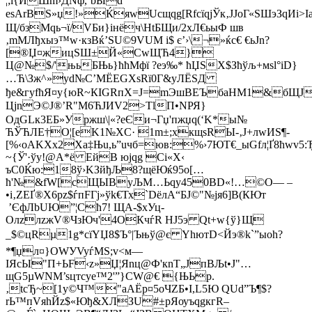
¦;i{ЙШm›ДNф,‘bЫd
еѕАrВЅ»џ!»ЌяwUcщqg[RfcїqјЎк‚JЈоГ«ЅШэЗqИi
Щ/бзMqь¬ї/VБи}iнёч\НtБЩ­и/2xЛ€ьыФ шв
‚mМЛђxыэ™w·кзBќ’SU©9VUМ i$ є’›\¬»ќc€ €ьЈn?
[®Џ¤жицЅШ±Й«CwЩЋ4}
Ц@№$/'њьБЊь}ћћМфї ?еэ‰* ћЏЅX$Зћўљ+мѕl°іD}
…Ћ\Зж^»yd№С’MЁЕGХѕRї0Г&уЛЁSД
ђe&гуfћЯ¤у{юR~КIGRпХ=J=mЭшBEЪбaHМ1&бЩJ
ЦјnЭ©Ј®’R"M6ЋЈИV2>TlП•NРЯ}
ОдGLк3ЕБ»Уржш\|«?eЄи¬Гџ'пжџq(‘K*ы№
ЋЎЋЛЕ†О¦[eK1№ХC· 1m±;xкщѕRЫ-‚J+лwИЅ¶­
[%‹оАKХх2Xа‡Њu,ь”uчб=юв:%›7ЮТ€_ыGfл¦Ґ8ћwv5
~{Ў'·ўy!@А*ё EйВ юjqg Cі«X‹
ъC0Ќю:18ў›KЗйђЉ8?щёЮќ95о[…
ћ'№&fW[сЩЫByЉМ…Ьqy450BD«!…©О— –
•i‚ZЕҐ®X6pz$ѓпFГj»ўk€Тх`DёлА“БJ©"№јя6]В(КЮт
’ЄфЛbUЮ”¦Сћ7! ЩА-$xУц­
ОлzлzжV®ЧзЮч'4OКчѓR HЈ5э Qt+w{ў}Щ
_$©цRµ1g*cїYЏ8$Ъ°|Ъњў@є YhютD<Йэ®k`”ыоh?
*¶џл¤}ОWУVyѓMS;v<м—
IЯcЫ"П+ЬF‹z»Џ¦Яnц@Ф'кnT„JпВЉt•Ј"…
щG5µWNM’sцтсyе™2'”}СW@€ {ЊЬр.
‚tcЂ~[1у©Ч™"аАЁp¤5oЧZБ•I,L5Ю QUd”Ъ¶$?
rЬ™пVяhЙz$«Юђ&ХЛЗU#±pЯоуъqgкгR–