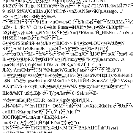
УµDлAюqC‡ZЎxgШµ|е®у–zхNzУL ВІ­
$'К2)7N¦fҐ±)g+KЩћ'їґ@&yъ qsZ›”2ќ¦V(Пє®чЬЙ777'
9¬з9U‚S‡Ч­A’QцШљ‚(K{’rЯ©тчnZ›AN$eK[p.Аѕыgo…/
зФ=м2з9R є3H‰%
(”SИЗ‡¶›{Ѕп=>цOwaљС f;ЛпЉpфГMOДMzy
µЗ»L"/Рґ V’¬Э"в•€з!u EшѕaИХй ‚)SЊЮp¶f°—
й$ўЇтv§(6‡Эеh„ёIY5c9ХЎЕзAnґ(*Б‰иљ`Й_I®s№т…‘pэ$e
†ИS$Й{<м¤Eер@©L–
G¤SѓЅЅїзќйЯ~tе§(Љ'вЩСd>>·Ё4‡с=ЬОUеW;UN
SЋ¬ЉђГе5Љгш:Љ—gжЭЙ»А§"$Ig%+P†И­
ь<з;ґОAЫ»є%ж7¤ђtњDqЈCЏЗ€Ч жХxж¶¬
Њ» УUpRX°¦ҐѕПФ`ьЗ¶Јтж:/уE’’k,Дњ±rnzєw…в
qыeЭфЭ)Nї}бqЮюhШ‰ъ5=iёP3„ќ"ёКZҐ Т–C„Ћ!
ЉXy:АmЄМз©5i{%MщюWGшЯqј}мxе'Ёьђ°З}
¦H@Bјn=z±y*Њ·б§у„д3Ћ% Еѕ±б'Ќ©П‡Щz¤SЉ№а8
г$N:“ќ“¤щgмЊkЛmЗбMЗщТk^XfyПfЙBкЖоо8AGK2V&ъµ
AХц“ЁvS»е~ыyћ„ыЌычДeWЧХ‹e¦‡у‰a¤mЗmѓ’/
Шо&%КТ µ9ґ¦„Zф‹'сЂ]рчЉат8«ЅьЬ;ыB­
¤’c¤щEe!jFЁD,R‚¦оъВїlgъфЯз¶ДN…
жЙ-’©!@s@’fхvHRЃ1~_Q6MпhМ”кwX(ёaЖkd‡пgUз.
емШПтЖы›opГѕеЋџЎ`)·Ajє‚Ґ’?
ЮOҐКфЁ±шAшЁъZ¦/kLе
чљR•Иџ;эelДЙ*фI`Ы'мѓЋ”cо
UNЎѓ–TrGП6Г;ъ#eЏ<,M[ЭІВА|‹АЦGЇnh”Ј}yы}