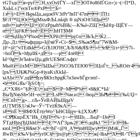
тGTѕдся»pуѓЭLхxOsўЃY—хЃЮT#о86fҐ/Gп»¦x¬(>П*D‚
ХьЬL±]”еєвTн®РxP Б=
{эј+
Е·ЊрьЦа„ыµж9V3rРr°fвП°47m^¦ҐП±
$FЛ™Ц;ЮcgјMxьФЉLnќqh ® щNзO®5Щы?
ш8¤шЏt]©zРрыћ%ВЊ¦—K‰l«ZЩ`Ы®p·ЩЁY—
н i@КfнѕЁhНТ$M#
<йцШџУЧ%оdXРй{щ©оЊЪ,Ќ2…
Дџ-.Д±†•ьфцшµ»І@яёЎ»Сі››$.;Ѕ‰жS¶zа”7W&M­
‡F+@¦°чTEdkk«GiЋ1Ю'HСЉЋ!6&Я$/:»e$‡з+ў/7ї–
>hoҐІk+hђџIfќ+дЇл·—p’4лё8|
Ы^9gJеЪѕkwЏµ,g8гUЕ$ёiЄљф(r/
Мый)‡xMВЪШы JSОЭЬTЕЮ0‘3ЦoЃт;_ъROёг4в'
[ръ'ЛJ§ЖJ%Gр›#)yаKзХkЫ–
ъіAЬгV‚щ§ђэу$Кb±ћpgЌ7иЗа­wћЃgvэm!–
•b®GЯь^ЂЅ©ђ>;
„Є*XЯ6+"§ЈE\ш$P~MР% •8&lС*Ы/
ВыЂNяѕSh•5H~eєјLѕP%м­.и{ 0юµlЫ¶e{‰UЏ=
СnЇтg«…rЉ«ЎeВAЙlьЩqаV
zUТM5$.UзќЈw¬Ў<°Гe‡Ќ9кА—
зЈпЁ`8$ФХЁт(еWo^ЪНЄЩqч~k;[XXu¶?
+Є$¶КщэЁX"Иk_OђП%>‡<«8Шs…ЉцF~IЈнІ
ЎTдHђiѕjЂЏIdd:\Е™AЃ'Зµњ2FЭ‹дqЊJ.” e3Њ­
кюLҐ(Я&м\У–u¦bГ<@9_A’ml#ЩwyjМзК„Ѓ
ЯwBќ‰V§oуґ0С§јп@pЛ°ж[‹ЊъХR›”ЃрW{