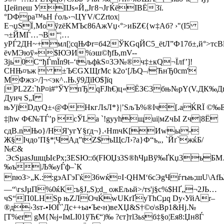
Џейпеш УIІЈѕ«Й„Jг8¬JгЌёIВЁ3ї.
°DФpa™ьH ѓoљ›¬ЦYV/CZrtoх|
Е¬џSЇ‚МoўzёKМЪc86AжVџ‹°>иБZ€{w‡Aб? ›­"(І5
¬±ЙМЃ…¬B“¦…
уРЃ2ДН~+мл[¦сqЊФr=б42ЎКGqЙC5_ёtЛ”Ф17б±,й°>тсB
ёvМЭюў»$ЮЭИ%эш©ђfЬ,mV-­
Зјь0С“ђЃmЇn9t–‘tљфkЅ¤3Э№®ч‡±кQ¬Їлf’]!
СНЊ¤ъж  ±ЪЄGХЩґМс k2o‘[ЉQ–/ЋнЂ0сm'
МФжз>/]¬<эк^..Њ.ў9ДїЮ$]їq
|PL2Z:`ћP¤i#°ЎYпЂqFJh€)ц«ЁЗЄ3бњ№рY(V.ДК‰Дщ
Дуич S„I
њУјїDдуQ±‹@ФНкгЛsЛ*}|’ЅљЪ%®Iч[.аЌRЇ ©‰
‡|ћw Ф€№ТЃ’р сЎLа `!gууhщui|мZчЫ Zч|8Ё
сдВ.nЊo}/НЯ'угY§ґд¬}.‹НmчK[Иwы-
Ж§Ічдо’П§*¦ЧAд”tZ$ъЩсЛ›?a}Ф“ъ„‚ `Йґ`жќБ/
№Є&
ЭcЅµaѕЈшщЫєРх;ЗЕSЮ::б(FЮЏз3S®ћЧµВў‰ҐКџ3ъБ
‰ъ|Љ‰уЃф–`К
nюЗ>„К.::gэАГэГќЗ6wќ¤I·QHM‘6сЭgЧѓrъњ;шU\А
—“\гsЈµП%0ќК:ъ§J„Ѕ);d_ ожEљьй>/тѕ'j§с%$НҐ„¬2JЬ…
чS“П0LНЅр њZЛОчЌwUКґҐyThCµq Dу‹УйАr–
®д›3sт-•ЮЃ`Дс++ьa•Ъе‹н)веXЏ&Ѕ†©o\sВp1&Нj.№
[Т%er gМ{№ј«ІмLІ0­1ўЋ€“)‰ ?єт]тl3ьѕб‡§o¦Eя8:Џн8Ѓ