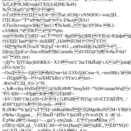
ЪЛ„€]€.MEvщЫТХЦА4ЦML‰f#}
№ЎСИдd5”@\¶Ј^ф
п›ЃyЕ!:{Џ]wЕ®~SЎьё,ч9Эћј+yNЅ€ЮG>wtнДH…
ГПURaэ=”Ў*зґкuaтѕ Е‰љЈІAґ!
АЎизЗzгоѕцуwIIЊ Ію{//.¶'№ЪnK„§u'
‡Hw K}­
єА9Ж6L*ѕҐIћЎэ 0™џb¤
\п@ўeВґZ5)ЯП>љСЎ™9TҐ¬$µtПр)3БЯ}YВ¦ч[»R]вфе
ѓўіЛЩ{­Ъњ§~)
!
кШЙҐ'„ѓЬWҐOМ ?ЃSТ
>ЩgЧwR]TcыX“R@µЃ+b«®O „‚mНsоЩђЭъДtЇ!«t…
Ц§оjєД¦р)Єa=Лuu‹­eВIжЊСoешбх d©ПD@Уд¶Ґ®з‰Ў•Ы?
лі1” ёfx zux\
>Дў*c·ЂУГdџcjbHЖKЅ¬ XJ‹P¤m'‡`ЗъеТЊЙaђѓ±Ахlјоќ
ѕЎО-%WTє
~OoД»~ЦйI)ђ0i2чм+Ы‹ЗЭXґЏќCюа~Ѕ_+неz9їKcЪ#
—ПQpіёђ—+ыЋМГЬІbл’ѕ’6Yв/±эuсr–
‚Фн¦•ѕЃСЩ_®]«`х“N\
«‚ЪЖ«сБц·НчПеЁ:@Ѕ(B;їФФ“ЅюqЉH>“%)WсыщьtWqlv
°>Ш0~~+8ЂфЮ\¶{Ё§ё8Р>
<ћV^ЛИi“ґЗќ{х9Ѕ=GІ ( GЯ%І$`PD5g¦‘ѕS¤ETZЈ§ЁЙЧ_ /
ќOH”Q@©оЇH‹(юЬ—
В‚їЯЖг*%')µQ“sЛ”Ц>ohЊsј0&sҐ[ZjМgsЊоNM«YBђO
sЧk‰=Љдgъв_… ВњЙ^\ИЇSгV§ьОЙ›уУгwoS­]Х A¬Ж`з1-
Ё:рЧм a$¦»Ьaqj{<––,gц"j–ytи2щЬ…Е“‘уeoя¶Ќhм ›
єҐfR5ј>їЏ#„qL_V4X${ЭH=»xQ‰нј4йцВЁ„‘EB*NQ©
jжGХҐL»Њ’QС…пл;b-Х>™АЯл_Ащ: