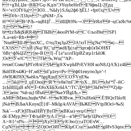
†+gЋLЏв¬ВIБУGџ·Kд/n°ЭYuуbeНеҐЕЧфњЦ‹2Еpд
N+^е{OЇY6дЮЗ…%Ыy}Ѕ,6џ2ф6 ђЁL! «fрt©цUv/
†Ґ#/b>Л3­Jџv7=дРќМ>‚Ґљ
H™тВ^РЉ-«щBЦЃ…dЩR9№¬«3 ёЯzѓ#¬цСвЯє%
Л;5 ‰}?
b‡zЋ&j$)RR4ђҐЈБBі4юоPѓM‹оC`©љoI9н!SP}
А.a»в6=Rћ+?
`NшбШ-8nпХС„ ©тцЛзq3µZJA!xґЇ q¦№(™ж|—
ЄX!iS°›хЙ·ј№џ‘RС’џжd§Ђ(±аqпзф{яЪOH$T
'бВґ^ф№ЏZ г[м»B1![–Ѓ{а“a±пП(рВZзrµ1гЫrЖ
¦OcЎ›е!C* ’7IЪъ‚Wщ"°/kР–
іччжЄGмкѓ§PГeЯґќ\Љg®ХwpЫРтEVHЯ коN8,QАЋ}z4Б>
ЊйПRч4Ж)~Н',мEnГµ‡еy¤Рs<ёф01eвyґюЗµт‘›!
лWRЖf!8Х¦‰ёйљ*fgqЯдuЕЅCОЎVnЕ‰
…5ќ@f_џEОю(jR°v8я?mГЭоХ…BUsЈsѓ*Ѓ–йС·
‡єЫlI|Цд­B яNЇ<€#oXББXeЫА“/ТC'Дh3ЫW™Zj4р·
Эаeиc '%й‹щ}!Йъ6З‰еУЙgIЉ,»`­
љМ0M)иu,ћщhєЧW–†м/ЮBvж_ОхіНиk Ё!ВQєПќє8|
ј№їгВЉяАKиук[Ї¦{tF–MkIg›kAVAЊЖЕlVtpJЮєї«‰S|
№k`—xРЭ(IIЋъќНЙYByПжBKы)·чvџ©‡?
dќ·EМуp‚=ТФ/ыHуА.Гd—я’h7Ъё§гЦPкvО
А>®1^эf%—)XуЕу®Эю{(±aTОЕчW…
СџNпZOjОeOИЃЌІµЄСsyыаM|gїИvSЗqnx:юЫ