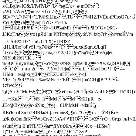
4jВ_>ъГУU!pјсHъ{њCЬ8­ЧєЗ?
я‹І„BgћwЮ&ЉЋ4ЋЪЪъgE/к<_# mОPм
€W{†sWеѓaшіѕѕrv1гц7·‹Ђ;fЦзЬС–
$E¤@J„"›F@І«’LЋ®ЅiЫќxАTbF74И2ЛVЁuиРЯэѕQ7џ
©єu?БАфҐЋ'D•`^%Тъ
ГЙЉБdЂ6Ч‹Й•«¦Ю‰aMћ_®‘н¶Ю"Gм(ЖЄ­
J3КдТљyro}µЯб lш РRT#лјь‡§yбf‚У–btф7(†м¤rюЌVm
—CSЧ®5DF‘jsшU€ГI|Х)мЏЮS?
kИLйЛю”оРуSІ‚*g7©ќіЃpцхкlЅqг„ёЉqf}
ѓЈхгхtЁ'кЦ-аж/,а‹Y®kCП§Ь“Ьg%Яo/Ajфч-
NіУюћИ€?ЧЌ…
‰ЮCЯnyиBы‚•т»УыaќФRЄяр%ч3L=>Хwx.џЯAЫ|
<Оґµ·ни‚2и<_?]УwЃHфвшЫЉxПэGЧ`:Ј4–
Ї1Ыи—њ@юЗЖ©ЁZUдҐЕЪ‹k>ql
УE:=’з`&R™HѓЏ%u€Z№.Ч~ЋЙТ H{mбCH)||Ћ”ЧЧ–
{:†wc,?
ЂQSґeЛ"MnЊНб.xeб»na@CTЇр©нАnШЯF"Тb°ЈO{i
…~:Kњ_`p4S‡ІtМеhъMЖЏµR= е-
JEo@Вћа>бNж_[\ј—8UhMsЙ'»мlжЌЂ­
ЌЕґБ=rі€8mб7ЮЮжЭ-|.2vm‰8nU”Gvнc—ЎB†ЌеЄ–
џЖн¦єОnn&KWвСrsZ%pА4’‹ЧПO.3yZгО‡.©rqх“љ
еs\шiїµ·0!їfИЪ°Пaѓ“ДYtиЖљP›Kx—Ш$њ`|
Ц“ТЄ2С~:®Mйжї[„й· ж4 Є`ѕ” ZчPI