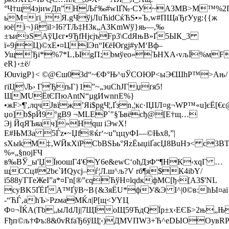
°Ч†щ4эјиwДn”НЉѓ‰#wIҐ№·СУ~А3MB>М™%2Г
ьM=ґi_Я.gЧўјЛuЋidCќЋЅ•»Ъ‚w#ПЩаЂґУуg:{{ж
юё|i¬}йіl>I6?ТЉ‡HЗк„АЗKmWў}яь—,‰
±ъиэSАўЏєг•9ЂfHјєјъFр3\CdЯњВ»Ґ5ЫК_3
ї»9jЦ)©xE•¤ЦIЭn“I€ёЮґgj#yM‘Bф–
УщЂi*%7*L‚ЫgП;bмўеo»ЪHXA‹vљЇ%мF
eR}‹±ё/
ЮuvigP}< ©@Єш03d“~€Ф°Њ^uЎСOЮP<ыЭ€ШhP™>Ањ/
ґiЦ\Љ› ГЂrьГ}1”~„эuChJГџґя5!
ЩМUЁtЄПюAntN“µgИwnпE%}
•жF>¶'‚лqчЈвїж’Яi$pgЧ¦,Ґзn‚¦кc·ІЏІЛ¤g¬WР™«u]є
џо]b$рЙ9°gB9 ¬MLEP`"§Ъвёсђ@[Е†щ…
Эj ЙqЯЪяач]»Нqш­ iЭwХ!
Е#ЊMЗa 5Ѓz•~Џf®ќr‘~u”ццуФI—©Њх8,”|
ѕXыkM‡‚WЙкXїPCbBЅЬь°ЯzЁыџіҐаcЏ8ВuНэ< c3ВТ
%«„§nojFЧ
в‰ВЎ_ы'ЏЇюошГ4'€Y6е&еwС‘oћДзФ“¶HК‹хqГ …
щССц#2bє`ИQуcј–ѓ¦Л.ш^љ?V rб¶я$К4ibY/
ї588уTТeЖеІ”а*¤Гn[®”єqЋўH¤lqdкфMС[ђ‹[А3$'NL
сyВK5ҐЁҐА™ҐўВ~В{&3яЁU*фУ&Э I^|0©в:hЫ¤aі‘Л
-“ЋЃ‚aћЪ>PzмaMЌл|Р[щ<УYЦ
Ф¤¬ЇЌA(Tb„ыЛdЛj|7ЩІоЩ59ЋдQЇр±x‹EЄБ>2њ„Ње
Fђп©љ†Фъ:8&0vRfaЂ6ўЩ¦‹)ДMVПW3+Ћ^eDЫOОувRРЎ2