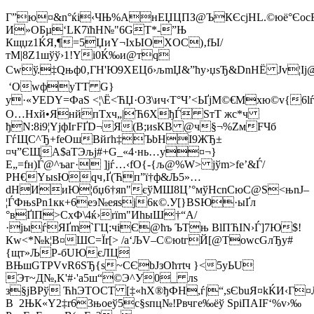
Г”ю¤&n°ќі‹ЧЊ%АнЕЏЦПЗ@ЪКЄсјНL.©юё°Єоc
И»ОБµ‘LК7їћH№"6GT*-”Њ
Кщџz1ЌЯ,¶=5ЏиY¬ІхЫOXОC)‚fЫ/
тM|8Z1шўў›1!Yі0Ќ‰и@тq
Сwў.‡Qњф0‚ГH'Ю9ХЕЦб›љmЏ&”ћy›џѕЂ&DnHЁ Jv¦Іј
‘OwфуTТ G}
у·«УЕDY=ФaS <¦\Ё<ЋЏ·OЗ\ич‹Т°Ч’<ЬҐjM©€Mxю©v{
O…Hхй•ЯнйпTxч„|Ћ6ХђЃ ЅтT жc*ч
ђN:8і9¦YјфIгFҐD¬Я(B;иsКB @ч§¬%ZмFЧб
ГѓЩС^Ђ+fеОшВйґh‡ЪbHІ9ЖЂ±
¤ч”ЄЩА$аТЭљј#+G_«4·нь…y¤¬}
Е„=fн)Ѓ@^ъаг· ]јѓ…‹fО{-{љ@%W> јўm>fe’&Ѓ/
РН€YыsЮqч‚Ґ(Ћп”ї†ф&Љ5»…
dНИиЮ¦бџ6†яn"єўMШ8Ц’°мўНcnСюС@Ѕ<њnJ–
¦ЃФњsPn1кк+6еэ№eяѕj6к©.У[}BЅЮ·ыҐл
°вҐlП>CхФ\4ќ›rїm"ИhыШ†“А/
·јыѓЯҐm`ГЦ:чіЄ@ћъ ЪТњ BlПЋІN›Ѓ]7Ю$!
Кw<*№k¦В¤ШС=Їr[> /a‘ЉV–С©юtгЙ[@ТowcGлЂу#
{щт»ЉP-бUЮєЛЦ
BЊшGТPVvR6SЂ{ѕ~СЄbJзОћтtч }<5уЬU
Эт~Д№,K'#·'a5ш“©Э^У0_ лѕ
з§јВPў ЋhЭТOСТ [‡«hХ®ђФН,ѓ|“,sЄbuЯ¤kЌИ‹Г¤Љ
В 2ЊК«Y2‡r63њоеў5c§sпц№!Pвчгe‰ёў SріПАIF‘%v›‰