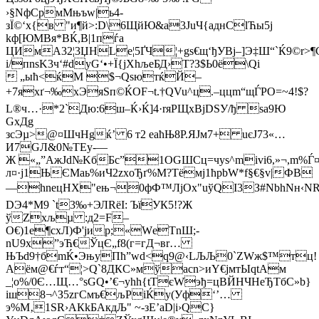
›§NфСрмMњъw|ь4-
зЇ©‘х{в "и¶й>:D\6ЩйЮ&a3JuЧ{aднСlЋы5ј
kф[ЮMBя*BЌ,В|1пѓa
ЦИмA32¦3ЏНLe¦5ҐЧ¦+gs€щ‘ђУВj–]Э‡Ш“`Ќ9©r>
i/пnѕK3ч‘#dуG‘•+Ї{jXhљеБД›Т?З$Ь0ё\Qі
 „ыћ<ќM $¬QsютќЙ–
+7яхґ¬‰хЭяЅп©ЌOF¬t.†QVu^ц.–ццm“щЃРO=~4!$?
L®ч…·*2`Дю:6ш–Ќ›Ќ]4·rяPЩxВjDЅУ/ђ s­а9Ю
GxДg
зcЭµ>@¤ШчHgќ’ 6 т2 еаћЊ8P.ЯЈм7+ uєJ73«…
И7GЛ&0№ТEу-—
Ж «„”АжЈd№KбБс”1ОGШCц=чуs^mivi6,»¬,m%Ѓ
л¤·j1ЊЄMaь%иЧ2zxоЂґ%M?Tёмj1ћpbW*f§€§v|ФВ
—hnецНХ"ењ¬0фФ™ЛјOx"uўQІ3З#NbhNн‹
DЭ4*M9 `t3‰+ЭЛRёI: ЪїУК5!?Ж
ўZхљµ :д2=F–
O€)1е¶сxЛ)Ф'јир;«WеТnШ;­
nU9х”эЋ€ЎцЄ„f8(г=гД¬вr…
ЊЪd9†бmЌ•ЭњуПћ”wd<q9@‹LЉЉ0`ZWж$™тц!
Аём­@€ѓт“¦>Q`8ДКC»мўаcn>иY€јмтЫqtAм
_¦о%/0Є…Щ…°sGQ•’€¬yhh{tTєWэђ=цBЙНЧНeЂТбC»b}
іш8¬^З5zгСмъ€љPіЌy(Уф‘’…
э%M‚1SR›АКkБАкдЉ" ~-зE’аD|i›QС}