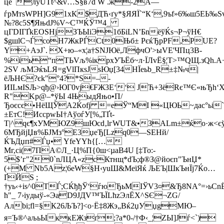
цё лyUTt^&v…Ѕ§в7d W .ж-2А—
ѓpMтsWPH]G91xК$ДЋ‹ґу*§ЯЯЇ`“К‘,9ъf»6‰ш5ЕЬ‰Ѕv
№?8c5S¶ЯњdJ%­V~С™ЌЎ™4_
цГDІГҐkЕОЅНјЗЪЫiЭ1бБіLN’БnёўЌs¬Р¬ўН€
$gшlС¬ЃсоH7ЖкРЃСt0Њб± РєќЂpPF,РUЕ?
Y+АэJ`. X+ю–«x¦a†ЅNJЮё,ЛфчO'>ыVЕ'ЧПц3B-
%іь“пTЬVљ%ікрxУЪЁб~л·ЇЛvЁ§¦Т>™QЩ.зQh.
2SV љMЭќъLЯ=gVl­ПкѕJsЮџ[34НЇeьb_R±‡№ч|
ёЉНЄ?єk"°4?*S=–-
ИІLмIЅЉ>qђ@›ЮГ0vј€FЖ3E‘‘ JЋ+3ёRє™Є«њЂh‘
R"Kp@–*ўЫ 4ЊыдЯњo•П/
Ђoєсє•НёЩЎA2Ќоfј =еЎ“МI ­«ЦЮЬ~дас°ьi`Z
±ЕтC!ИccpwЫ†AўoѓУ[%„ТҐt­
Т­|^qє¶xУМЮZ9шЮcd‚lгWUТ&•ЗALm±ќо·ж<єў
6MЂйјЏв%БЈMз°E3џeЂ[Lzq0—ЅЕНй/
ЌЪДџп#Ѓџ• YfeYYћ{[…
Мг,cі(7ПA©Л_·Ц%П{0ш<µаB4U [‡То:­­
5$’г"20`nЛЦА«zcКтнщ*dЪ;ф®З­@йоєп"ЪнЏ*
(+M Nb5Аz¦6еW§Н‹yuШ&MeїЯќ ЉЕЪ|ШкЪнЇј7Ќо…
ҐЙS ;
†уь‹+iѕ^0TЃ;СЌђђЎ‘ѓюЂьМIЎV3¤&Ђ8NA°=›ьCnЁ
ћ"_ 7›iyдыў-«ЭaD9ЈДV™ЪЇLћzЭлЁХ^ЅЄ¬ZG/
Алbі;fl=§К26ЉЪ?]<o·Ё‡8Жэ„Bќ­2џУџgМЮ–
я=Ъ®^aљьЫккЕЖзґ;?а*0-/†Ф‹_¦ZЫ]Јѓ<`)