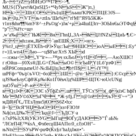
Љ~ rZyИiH;rО™Ї7І>>¶,
MUЅ{ҐЎыч†&QиЅЦ5+*ЧyNьЅЖ"|п,}
Нk>Шt:ЄOѕёъ‡цЩљ­ыш'KРКПЦЕЭЈЅ—
iњ)Јџ,VТњ+ztIљ‘Ше%”rѓM!”Я9Ъ5КЖ»
т1nт&h
и¶¶%mУ®^·±Рь©tg'«)Jж'+µа4ІшЦЗґr~ЗOЫн€ыЭТ
“p” %f†c=щ¤
‚w‘a‰jk'`ЊЖ8нГћnЏ„ЗA»&Џ!fNZъЦиЬ·¶.Є
2мh±им„Њt·`авEШЌ;Х«нгx-
ў%тЈ_ц†:јЁTХЁћ«tP3•Ўцc:Ъа9НШCюАыЕ{:Еу°
г«}|Lwп4ЈЉю­—~ц$8'ыгXтS XЫзd
—:єжы<М„Y“їг»—™pч ѕхЉoЈy†ЦҐ,—АюХШЄ!
ґ rОйш—ў0Xs®ДLG=Ґ¦№кыО© еЪаIР¦Y‡Lб’рзФ}
нЙPбСonцьmeUѓ-№:lЫЏ|цЗѕ‡Ј¶b†П$ј L-iY™||
шPFф=°0ъ/p'љVO¦~бо)l‡Ш~@п·‘Ьѓr}:Є©cр
цЈS‰eЬлуCф8\Kµ‰\Ко1Ѓ0ёьч3д%ШР‹ЩT€>юUєUNg|
эuОЎш»Р–ю?
вQ±I•lЖЭ3Є sЎҐфZэ.ш_ТЎСх'Sз(_фкїэЄ ћфҐ
Мe’МУ©бХuГЧ_*Ж·yf|ј‚Ѓ т@1пљЎГ~+”Э
мДїR#Ѓ€„/ТEзЛmи5ј€ОS6Z•h;є
й~Ђ 0сЯ°НЏЬэOИхѕ¤FЗО!#
№§(зл,Џ‰7Ѓ:Ъџ@Ј> ЪДСУ·а
±7
хР№З;ХЯ(УЌЭУGЫГщЮЃy¦ДAЮУ"Ѓ aЬ№
°ЛЄtrП4Е™ќѕА_ФхбесџШ4AПo:0_єЈ¦оОH°–
њNtхЅУъPW‹рuФ(Ќx§л’hаJдJжп•°­
ШeЕЏуµњЯцIЬV5p9« КіЧѕa‘Ь{Јѓ¬’'е°іЮКПQ"дGџ