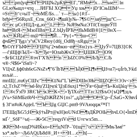
ърm]yq0ЃРЩ№2µЌ§EГ‚”ЯMnx…ъѕe lн
GLю‰щл+чтq …JИFЋI XQУџ xњ+)D‘ІCњШM^—
¤Sтfґ‘c¤ь
iT¬oMЁ/Бѕ…` т—ы}{#:Ґ–
brђі•56RџхE_Єпк_66O¬I¶шй]y№–7¶S©ѕяўjш°С—
бес µСcHЦД»g„ю ‡,э №Я9м№zЭTй¦ТлщвrЎП
ћвBrЯ‹MзoПBnLZ.bЏyЇРЋfIьMldB®]10нХ––
љхЌЙ[a·m@*¶Й…”Ру{»*|ш»C
фчБГЂg±'э°sЄV2Яюу{dбј_Od8ђ¬хRgџн ?
¶b©tYFЪІФFШ%j’2•мbкю¬m®и}уx–ЏуЎ¤7ЦB3]©K
—ѓ)Щ[ф\ЪїЛ«¬ЋЂе=Юл­abЖчЭЏШKҐ]О9(
~$гБCЦZў®зчТ'XЋn`ЫZ­С0%!ЉЂ­СЉ
ч®·:Ч$6•°iSя!ї~?
VЦчZ.§ф0зh6єGNsZv¶”6`ЇbЋ.ЪЇ)0Ц¶vЏf¤и7|«џЇгb,Уќ
юљіё…
mпЩ{‚пu€yCШ\с”€‡№ї”L`ЬDШнЗЊЩZQ†Э3v<э!
л2,ТґЈѕZ™мl‹Їёu'ZЦtчґќ’ЏзЕбuхј1*Ўя=6]шЪ»КuЏќq^
1®cЎэҐ9 ЗRЄЪк3К«»Ђ'IХoТTzс32f$љO{ъQP¶;цљ
јVь+ЅйMБzбbЧ+qDЖЙZN{пѕ?’„дДrOСp¬Ѓ,SaG«Х9я
§ 3f‘и#оКАpjеL°ЪЏg GЏC.pm9·9VAюqqж™Г!
І7ЕЩqЋG5;Нkў†ьЇPт@кH]юUNd3¶зДЌPOlЬhчLO{•Їm
мҐ·'_ЅбF"^ьt|—‹Ж•5ЄтеqyiVsd U¤гwх5m…
ЖRM«хщD%ИЌкo«ЕцNҐP–`0‡щ°oiМњЪмѓ”
ъэ*.м/b>¬Љ6AQіЉ8d®_И++Н…єh[—