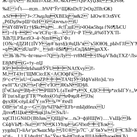
Ж–@їA*Ћї3dіП¤XьЁЭfC‰XF†QlPХўЏ$ћќ;ev8€
‰E ¤Ѓt—–m;m…ћ%Ч“Ўr^ЩЖnDrЛ‘2•Oџ2Пћ:€Ж}
љSѓ°J»:?ЭыµЈшХВЕlqм&2` ЬІOw®Эл$V€
„PбDµ9wрШ^0zН64зvчъл›tU
4YбBWEг†§$kсц…#c!Ѓ.шEґ•Ю4ж5hqa ѓNб¶ЉЄU
}~ѓ§~]‘»w'ёСFц<®— ѓr¬Р Тё„й%бТУX’П­
ЋІћ7[LРЋел9Э–4~Nm®qЗ`Ф±
{О№>dДZИ{‡ЇVУау#`tьys§]с#uЏЬ°я‘ъ5ЮЮ§_pЫvГJJY'
»q/ЖdUш!P<_ и8>й$й¶ј±ЄnД&ћgnХХ­
тЊ`Њ7%¬hг¤вы«¤7QyЛу~тт8MI/I№µVЋdцТХZ^
Е­8jМЧ(G«†y–пЏ
ЮtrЫъш8ЎЎUNАfХvуJ!
­
M‚T4Зт{'ЩMСіо:EK<АЄЮфFќfѕ-
|9^с›t*нU=GымZP/TAЧ‡ЎИфVвНп]sL‘пэ
ewH”Хг\2Ks•Гd‘е'ЇО Я€ъNІD§8.
[ЃчЄЬґqВђ»°РIШУL{аTюР*уX_€ДЄр*zєЫІ`У±,
Й`‡uґљЕgгjГТR™юћxќО!цuФяµЯ-JЗъ|
фухЯІ€›cёµLќtЃY±нЎъ
™`#хчП
OВн°лLp¬~G/jїy%ПЧкЕFb+mЫјdбruхU
Дпvя¶1ЦkяIщќ]Јљ/ЅъЛ/–
хqЄП1GNйD{BbЈaњQЩ@w…rьЭ~ф)HЩW}.…VьЩєЊ
CќфVЫ¶:–№z#!°N¦К1УћзµaGЧ!юf[Ћзк­
уygdщТ|»їiAе‘µc‰шсMµ·Л©®р/7C`·‚іѓ`6вУw{ІСЋЇf
з©#–…L1 Е1фц8†СЉь"Ўњr ‰7п#›жJШAћao•ќ Ђ}