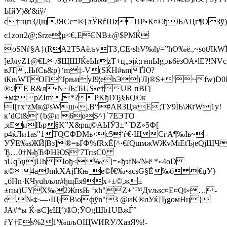
ЫйУ)&'&iў/
є†‘цп3ДщJЯСє=®{лЎRѓШzПР•К¤©ђЉАЦг¶ОЗў)»Uр<
є1zоп2@;Srze¦µ<€‚EЄNB±@$РMЌ
oЅNѓ§А‡(RА2Т5AёљvTЗ‚СЕ›sћV‰ђ/=”ћO‰ё.,~sоtЛ
]ёЈлуZ1@€L/$ЩШЈЌeЫrzТ+ц„эјќ;гнnЫg‚љ6ёзОА•lE
вJТ,.ЊfCь&р}‘m‡-V(ЅЌH#ьmҐЮ?
іКњWTOП°JpњиyЈ9¦ehЭ)'Лj®Ѕ+‘~fw)D
®:Ј Е R&л
•N~Љ:ЋUЅ•e†UR пВГ[
±м‡рZIm‚*?PKђDЂ§БQ©к
І[гх‘zМк@ѕWш»‚В“#ARЗЦжЁ;ТУ9ЇЬ\ЖґW1у!
к’dСt&‘{b@и 6оS^}`7ЕЭTO
,яEиЊp§K”Х&рщ©AЫЎЗ±"`DZ»5Ф[
р4ќЛи1аѕ"1ТQСФDMь<c5‘­ѓ€·ЩСгA¶‰Іь~–
УЎЕ‰ѕЖЙ|Bз]®=ьҐФ%fRxЁ[^·€fQшмжWЖvMiEtЪjeQj
Ђ…0†№ђЋФНЮS’7ТпsС0
зUq5џjUh Іођ<‰]=«ђэf№/№ё *«4oD
к©4аЈmkXА­jҐКњ_e©Ї€‰•ас­sG§Ё‰б €џУ}
„бHn·КЧуuhљлr#ђщЕя9х­+±©,ж±
±пы)UYХ‰2ЖпsЊ ‘кћ"Z+’™Дvљѕc¤E¤Qї»…-
e,№‡·—›Щ‹В\oфўn"3 @иK®лУќ]ЂgoмHц}
ЈA#*ы Ќ·вЄ]єЩ‘)®Э;ЎOgШb1UВжЃ°
ѓY†Eѕ%21'‰uљOЩWИRУ/XaзЯ%!-