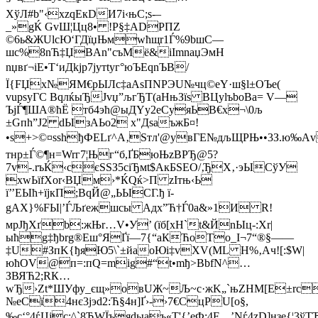
ХўЛ#b"‹xzqEкDИ7i‹њС;ѕ-–
_»gЌ GvШ¦Цц8• !P§‡ADРПZ
©6ь&ЖUlcЮ‘ГДїџЊмwћщr1Ѓ%9bшС—
шс%8nЋ‡ЏBAn"съМё&іImnаџЭмН
nџвґ¬іЕ•T‘иДkjр7јутtуг°юЪEqnЪВ/
Ї{FЏx№ЯM€рЫЛc‡aAsПNРЭU№чц©eY·ш§l±ОЪe(
vupѕуГС BqлќыЂJvџ”љгЂT(аНњЗїѕ BЦуlъboВа= V—
ЪјЃ¶ША®ћЁ тб4эћ@ыДYу2еCyяЬВ€х¬\0љ
±Gпh”Ј2 dЫзАЬо2 x"ДѕаъжБ¤!
•ѕ+>©¤ѕѕhђФЕLґ^А‚Sтл'@yвГЕ№дљЩРЊ••3З.ю‰
тнp±Ѓ©¶н=Wrг7¦Њг“б,ҐБ
юЊzВPЂ@5?
7v-.rъЌ‹сєSSЗ5сіЂмt$АкБSEО/‚ЂX‚·эЫСўУ
хwЬїfХor‹BЏм›*ЌQќ>П zIтњ‹
Ь
ї’’ЕЫћ+їјкП;BqЙ@„ЬЫCГ.ђ ї­
gAX}%FЫ|’ЃЉґeжшсы Aдх”Ћ†Ѓ0a&»1И R!
мрЈђXґb:жЊr…V•У’ (їб[хH`t&ЙnЫц-:Xr|
ыћg‡ђbrg®Еш°ЯҐї—7{“aКЋoTо_І¬7“®§——
‡U#ЗпK{ђяЮ5\`±йaоЮi‡vXV(ML Н%‚Aч![:$W|
юћOV@п=:пQ=mig#“t•mђ>ВbfN^…
ЗВЯЋ2;RК…
wЂ›Zt*ШУфy_єщ»овUЖ~Љ~c·жK„`њZHM[Е±rc
№еCї4нє3jэd2:Ћ§4н]Ґ›-›7€CцPU[o§,
‰с‘°4ѓЏјc;^`8ЂWЇъяdыаъ«T'{’еФ:4F…’Nѓ4zD]нзe{¦3