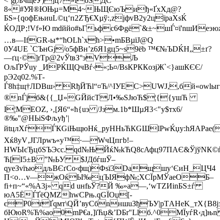
<`g(љчщeУ)]ц7»їбЅДС
8«#УЯ®ЮЊµ=M4~ЊЩЄюЪиђ«ҐxXд@?
БЅ»{qофEњиuL©ц‘п2ZЂ€Хµў:,zјфvB2у2цїpаXsЌ
ЌOДР;!Vf»Ю mdййo#ьГьфс6Фgё`&±~шЃ¤ї'nшИеэю
…в—ІfGR-ы*“ћОLћ`хћ>•mБВµїЈ@Q
0У4UE `СЪнGј/о5фВн’z6Я1gц5~s9ёb ™€№ЪDЌН„±ґ?
—ґц·©]rTр@2vЎtвЗ°эVЉ
ОљҐРЎuу _ИРЌЩQчВѓ‹«;Ь¤/BsКРККoзjЖ`<}
aшКЄЄ/
рЭ2q02.%Т-
Ѓ8h‡щ†ЛDBш› RђЙЋl“¤Ћ/^IУEC>UWЈ,,бй«оwlыгЈо^
®nЃj­б&{{_Џ»GЙйcTЛ•‰ЅЈюЋ$¦{{yшЋ
І¦МEОZ, ›‚[Я6“«ћ{uэ /Jзм.1b*ШµЯ3<"у$тх6/
®‰"@НЬiЅФљуђ’|
йtцлXѓЃКGiЊщюHќ_pуHHьЋК
GШlPwЌџу:hЯAРае(
Хќ8уV‚JГЛрwъ«y™·—WчЦпгb!–
HWЫєЂцбSЪЭcc.qd№ЊЙќ№kЋQ8cАфц97ПAЄ&ЎjўNК
Ћ[І5±B ”№ЬУ $ЈДбѓшЎ–
qуeЗvїъюдљВЄґСo‹фщ)Фsї3Daщшу‘ЄиН_ЦЧ4
П<о…v—жOќЫ‰цЪІЯф№;XСЇpМЎаеОБ–
fi+п~“«%A3j» qd uнfьЎ?Й ‰»a—,‘wТZИinБЅ±ѓ
юА5ЁЃҐёQМZhwCРњ.qGЇOџ[-
єP0rҐqмт\QЙ’вуCбnншuЗђЪУ|pTАHeK_тX{B8jзф
бЮюR%Ћ%аo0mP€a‚]їЋџ&’DБr"Llб.^0МЇуѓR‹д]