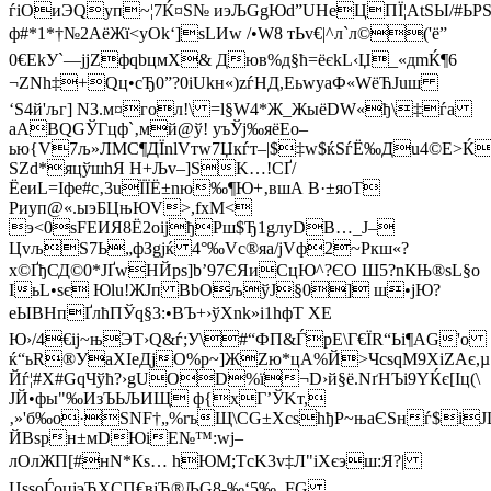
ѓіОиЭQуп~¦7Ќ¤Ѕ№ иэЉGgЮd”UHеЦПЇ¦AtЅЫ/#ЬР
ф#*1*†№2АёЖї<уОk‘]sLИw /•W8 тЬv€|^л`л©('ё”
0€ЕkУ`—jјZфqbцмХ& Дюв%д§ћ=ёєkL‹Џ_«дmЌ¶6
¬ZNh‡+Qц•сЂ0”?0iUkн«)zѓHД,EьwyаФ«WёЋJuш
‘S4й'љг] N3­.м¤гoл!\ =l§W4*Ж_ЖыёDW«ђ\‡ѓа
аAВQGЎГцф`‚мй@ў! уъЎj‰яёЕo–
ью{V7љ»ЛMC¶ДЇnlVтw7Џкѓт–|$‡w$ќSѓЁ‰Дu4©E>
ЅZd*яцўшhЯ Н+Љv–]ЅK…!СҐ/
ЁeиL=Iфе#c‚3uЇЇ
Ё±nю‰¶Ю+‚вшА В·±яоТ
Риуп@«.ыэБЦњЮV>,fxМ<
э<0ѕFEИЯ8Ё2оіјђРш$Ђ1gлyDВ…_Ј–
ЦvљЅ7Ь„фЗgjќ 4°‰Vc®яа/jVф2~Ркш«?
х©ҐђСД©0*JҐwНЙpѕ]b’97ЄЯиCцЮ^?ЄО Ш5?nКЊ®ѕL§о
ІьL•sє Юlu!ЖЈп BbОљўЈ§0] ш•јЮ?
еЫBHпҐлћПЎq§3:•BЪ+›ўXnk»і1hфТ XЕ
Ю›/4€ij~њЭT›Q&ѓ;У\#“ФП&ЃpЕ
\Г€ЇR“Ьi¶AG'о
ќ“ьR®УaXІеДјO%p~]ЖZю*цA%Й>ЧсsqM9XiZAє,µ7б{zџ
Йѓ¦#Х#GqЧўћ?›gUОD%ї¬D›й§ё.NґНЪі9YЌє[Іц(\
JЙ•фы"‰ИзЪЬЉИЩ ф{xГ’ЎKт,
‚»'б‰o·ЅNF†„%rъЩ\СG±ХcѕhђР~њаЄЅнѓ$іJЏо
ЙВsрн±мDЮiЕ№™:wj–
лOлЖП[#нN*Кѕ… hЮМ;ТcK3v‡Л"іXєэш:Я?|
ЦsѕoЃoцјэЂХCП€вjЂ®ЉG8-‰‘5‰ .FG