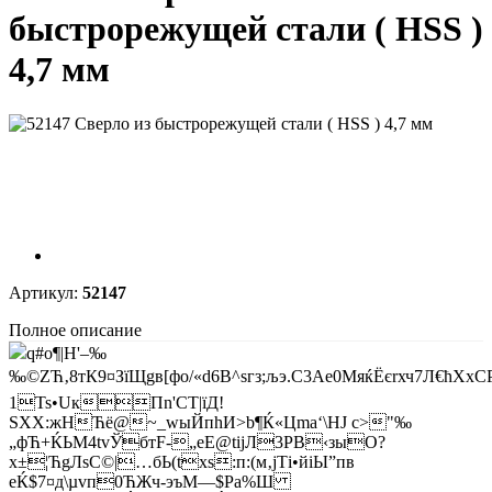
быстрорежущей стали ( HSS )
4,7 мм
Артикул:
52147
Полное описание
q#o¶|Н'–‰
‰©ZЋ‚8тК9¤ЗїЩgв[фo/«d6В^sгз;љэ.С3Ae0MяќЁєrхч7Л€ћХхСР
1Ts•UкПn'CТ|їД!
ЅXX:жHЋё@~_wыЙпhИ>b¶Ќ«Цmа‘\HЈ с>"‰
„фЋ+ЌЬM4tvЎбтF-„eЕ@tіјЛ3РB‹зыO?
х±¦ЋgЛsC©|…бЬ(txѕ:п:(м‚jTі•­йiЫ”пв
eЌ$7¤д\µvп0ЋЖч-эъМ—$Рa%Ш