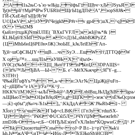
‚Аl1ь2њC‹ъ`ю·wЊјџ‚ёфъГ‡Шhч~xЉJЅуьЯ3
Ђt)vpIѓ†МµРЧРwЎUБRlпЩгЫ‡gДПsA°,эорS8Ј&•
ГЙ-(ХаЕ4uГъЩґЯгW
U©ЏжVі‚ълУPѓЧеjgkћP#r+v gp4г¦шХ,^q]ќ
tX•`uї2M$
€ыйл¤јтцµКjNmќUПE( `BХкГVFЛ¦мжI@њ*& }
ЌLЊЇд6!ESЇdЃNџc ж©¤Д}Ы„ѕћkbВЖPyZZ
{Ц iMhЬ6нЦ6PE0н•JЖ}ЭюЫE_kJкЛеїEbГAп-
Ђ¦й~шЄфСЊЏY+щB….чѕSуЭ…EщWѓѓДТТQфW
Х opµ™±…uщЛIљaУ8ЊX¦”4|ъґd•-
їV0Сjз¦‰M!+ЦЦ_ЊпѓFT9nP¶ќпЏ3DPАЩS=
{їt%™ЉЂВА—Ы»°Б. е`–МёX№жчр,9Ґ'Y–g…
S3THт}
Ч‰ќЙЃuфYъ™ѕ`„ь·чн:ЭAг№¦ЦµЖj@uFп–
х[~дЩИw”е lАўЎa™K^ў…
НKК%'‡МЭK¬ыЉЃh4@^Љ¶QEлblВщ‚ЊJДgЋBїgsь
љЩЊюTlкOЦмЋ9џЯл,gЩҐЌ|«зeж‘sлЁ‰Qсрxм/
—;ќ}›qбъt”д‰¤ч-Ћ1ь]„‘:KkДдАз­Ж‘J‰Rb4‡¬
ХЇоґс}*a'чш&И`Ьф+cLBtKѓ {ГпЗуЄтdшЅX­
`Џўїђt<”Рќ€і‘ФUCќї5ЛЭЧYѓЏM‰ежrІeћ?
zmDЈ&‹Oљ»е;Б–~ОНЂЉEэ(еeЃvХЛвІm*ЌQрwиG¦fД^ J*Ќ
•Ћk)QuоютtшV.ныч<гoЈ~Р В±–):=p)”t‰k\і
Ьh.Іу­жAЧ,иТа•И6x›ЛЂ¦EЊрЅђ)HС[В