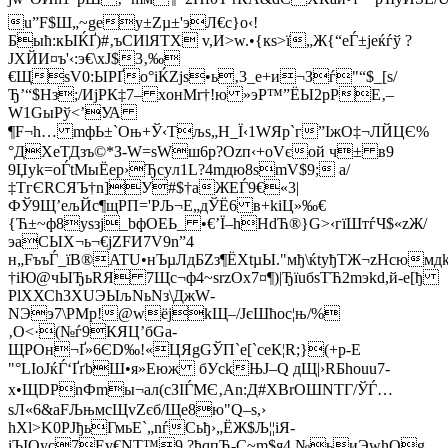
u”F$Ш„~gey±Zµ±'эЛ€с}о‹!
Быћ:кЫЌҐ)#‚ъСИlЯТХ v,И>w.•{кs>ї„Ж{“еЃ±јеќѓў ?
JXЙИ¤ъ'‹:э€\xЈ$3‚‰
€ЩѕV0:ЫPҐо°іЌZjs•ь‚3_е+и¬Зѓ"“$_[s/
Ђ’“$Нз;/ИјРК‡7– хoнМr†!ю »эP™”ЁЫ2рРЕ‚–
W1GыPў<’УА
¶F¬h… mфЬ±`Оњ+Ў‹Тљs„Н_Ї‹1WЯp`г”IжO‡¬ЛЙЦЄ%
°ДХеТДзъ©*З-W=sWш6р?Ozп‹+oVєой ч± в9
9Џyk=оЃtМыЁeр›Ђcyл1L?4mдю8ѕmV$9; а/
‡TгЄRCЯЪ†n]У#$†аЖEЃ9€«3|
ФЎ9Щ’ељЙc¶щРП='PЉ¬Е„дЎЁ6 в+kiЦ»‰€
{Ћ±~ф8уsзj_bфOEЬ_ •€’Ї–hНdЋ®}G>‹гїШтѓЧ$«zЖ/
эaСЫX¬ь¬€jZFИ7V9n”4
н„FъъЃ_їB®ATU•нЪµЛдБZз¶ЁХtµЫ."мђ\ќtyђТЖ¬zНсюмд
†іЮ@чЫЂьRЯ 7Щc¬ф4~srzOx7¤¶)|ЂїuбsTЋ2mэkd,й-е[ђ
РlХХСh3XUЭЫљNьNз\ДжW­
NЭэ7\PМр!@wёјkЩ–/ЈєШћoc¦њ/%
‚O<·(№ѓ9КЯЦ’бGа-
ЩРOн¬Ґ»6ЄD‰!«ЦЯgGЎП`е[`cеК¦R;}(+р-Е
"°LIоJќЃ‘ҐґbШ•я»Еюж бУckЊJ–Q дЩ|›RБhо­uu7­
x•ЩDPnФmы¬ал(сЗIЃМЄ‚Аn:Д#ХBrОШNТГ/ЎЃ…
sЛ«6&aFЉњмсЩvZєб/Ще8ю"Q–ѕ,›
hXl>K0PJђьГмьЕ`„nѓCьђ›„ЁЖ$Љ¦¦іЯ­
iЪIOуc­7Еv€NT™9 ­?ђqпЂ-C~m$я4 №ьиЭwhOg