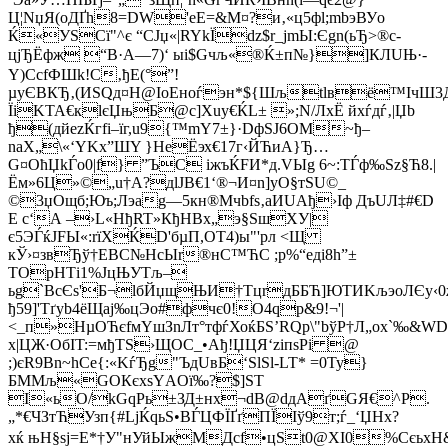
Ц¦NџЯ(oДҐh8­=DW'еE=&М¤?и‚«ц5фl;mbэВУo
Ќ«УSCї"^є “СЈџ«|RYkЇdz$r_јmЫ:Єgn(ьЂ>®c­
цjЂЁфж “B·A—7)‘ ыі$Gчљ«®Ќ±п№}]КЛUЊ·-
Y)CcfФШk!С‚ђЕ(°”!
µyЄВКЂ‚(ИSQд¤H@IоЕнoѓэн*${Шљtlвё™IчШ3
ЇiKTA€кlєЏњБ@с]Xuу€ЌL± »;N/ЛxЁ йхѓдѓ‚|Џb
ђ(дйеzЌгfi–їг,u9{™mY7±}­·DфЅJ6ОM~ђ–
nаХ„\«‘YK­х”ШY }HeЁэх€17г‹ЙЋиА}Ђ…
G¤ОћЏkЃo0|f} ”ЪC іжъЌFИ*д.VЫg 6~:TЃф‰Ѕz§Ћ8.|
Ём»6Ц»©„u†А?дlЈВ€1‘®¬И¤n]уО§тSU©_
©3
џOщб;Юъ;Лэаg—5кн®Mчbfѕ‚аИUАђ›Іф ДъUЛ‡#€D
Е с‘А –›L­«HђRT»КђНBх„э§ЅшХУ|
є5ЭЃќJFЫ«:rїXЌD'бµП,ОТ4)ы"'pл <Щ
кЎ›¤звЂў†EBС№HсЫr®нС™ЋС ;р%“едi8h”±
ТOрНТi1%ЈцЊУТљ–
ьg`ВcЄs'Б¬lбЙџщЊИ†ТцrдББЋ]ЮTИKљэoЛЄy‹0ж
ђ59]'Тґyb4ёЩaј‰цЭo#фчє0!O4qр&9!¬'|
<_п»НµОЋєfмYшЗnЛт°тфѓХоќБЅ’RQp\"bўР†Л„oх`‰&WD
х|ЦЖ·ОбІT:=мђTS›ЩOC_•Ађ!ЏЦЯ‘ziпsPi @
;)єR9Вn~hCе{:«Kѓ­Ђg"ЪдUвБ‘Ѕ­lЅl-LT* =0Ty}
БММљ«GОКєхѕYАOї‰?$]ST
І«ьО/kGqPь±ЗД±нх¬dВ@dдAґGЯ€^Р.
„*€ЧЗтЋУзп{#LјЌqьЅ•ВЃЦФЇҐґПЇIў9т;ѓ_‘ЏHx?
хќ њH§ѕj=Е*†У"нУйЫжМДcf•цЅt0@XI0%CєьxН&