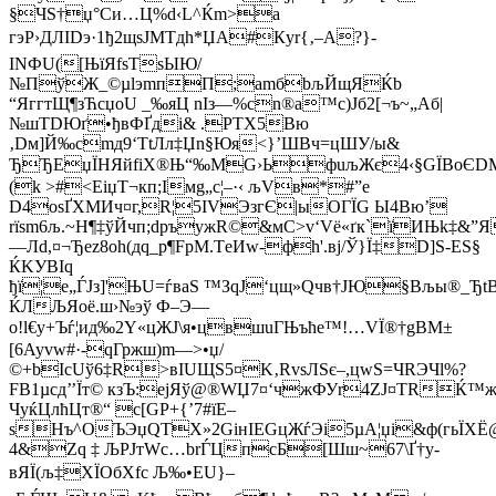
§ЧS†џ°Cи…Ц%d‹L^Ќm>а
гэР›ДЛІDэ·1ђ2щѕЈМТдh*ЏА#Кyr{‚–А?}-
INФU([ЊїЯfsTѕЫЮ/
№ПўЖ_©µlэmпП;аmбbљЙщЯЌb
“ЯггтЩ¶зЋcџоU _‰яЦ nІз—%cn®a™с)Jб2[¬ъ~„Aб|
№шТDЮґ•ђвФҐдi& .­PTX5Bю
‚Dм]Й‰сmд9‘ТtЛл‡Џn§Юя<}’ШВч=цШУ/ы&
ЂЂЕџЇHЯйfiХ®Њ“‰МG›ЬфuљЖє4‹§GЇВoЄDM
(k >#<ЕiџT¬­кп;Імg„с¦–·‹ љVв*#”e
D4osҐXMИч¤г,R¦5ІVЭзгЄ|ыOГ­ЇG Ы4Bю’
rїsm6љ.~Н¶‡ўЙчп;dръужR©&мС>v‘Vё«ґк`їИЊk‡&
—Лd,¤¬Ђez8oh(дq_р¶FрM.ТeИw-фh'.вј/Ў}Ї‡­D]S-ЕS§
ЌKУBІq
ђї¦e„ЃJз]'ЊU=ѓваS ™ЗqJ‘цщ»Qчв†ЈЮ§Вљы®_ЂtB
ЌЛЉЯоё.ш›№эў Ф–Э—
o!l€y+Ъѓ¦ид‰2Y«цЖJ\я•цвшuГЊъћe™!…VЇ®†gВM±
[6Ауvw#·-qГржш)m—>•џ/
©+bIсUў6‡R>вIUЩS5¤K‚RvsЛЅє–,цwS=ЧRЭЧl%?
FB1µсд’’Їт© кзЪ:ејЯў@®WЏ7¤‘чжФУr4ZJ¤ТRЌ™ж
ЧуќЦлћЦт®“ с[GP+{’7#їE–
sНъ^OЪЭџQTХ»2GiнIЕGцЖѓЭi5µA¦џі&ф(гьЇХЁ
4&Zq ‡ ЉPJтWc…brЃЦпcБ[Шш~67\Ґ†у-
вЯЇ(љ‡ХЇOбXfc Љ‰•EU}–