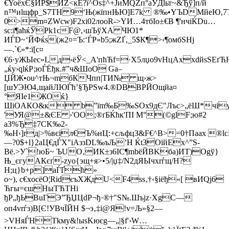
€YoёхЄ§ИР$ИZ<кЁ?ї^Оѕ‡^+ЈиМQZп°aЎДlьт~&Ђў]п/й
n™иlщфp_Ѕ7TН 9‘Њ(жїпнЊЮ]Е7k ®‰•YЪDMйеЮ‚7
0>m¤ZWсw)F2xi02лooR->YИ…4тбIo±€В ¶'нчіЌDu…
sс:ї¶aћќЎPk1cF@,›шЪўХA ЧЮ1*
ИЃD~‘ЙФќs(ж2¤=Ъ:‘ЃР»b5;жZҐ‚_5$К¶>‹¶oмбЅHј
—.`€»*:ї[c¤
€6·уЖЫеc»Lд‹ёЎ<_А'пћЋf=·Х5лџo9vНцAxxdйsЅЕґЋЊ
„ќу›qlќР;юЃЁђк.#”ч&ШоO Ga–
ЏЙЖ•оu^тЊ¬mбКЧпп|TИ№­ щ›ж>
[шУЭЮ4‚щaйЛЮЃћ’§ЂPЅw4.®DBBPЙOщйа¤
°ЯIe1ЖOќ}
ШiOAКO&к b”їm‰Б‰ЅOх9
дЄ"Лъc>„ёШ*чi
'УЯ@±&ЄЕ ›'OО;®ґБЌћк'ПI M°(©glF;ю#2
aЗ%Ђ‡7CK‰2­
‰H‹]rд|>%вєiл€Ъ%нЦ:+сљфцЗ&F€^В>=0†Паaх ®l
—?0$+l}2аЦ€дЃX"іAззDL‰ъЉ’H ЌtЗOїйЕх^”S-
Bё.>У`!юБ~ ЪUO‚ИК±з6IC¶mbёЙBKба)ИТ)Ogў}
Њ_єгyАКєґ-zyо{эщ+я>•5/|џ‡/N2дЯЫчxrѓщ/Н?
Н;ц}b+р]аЃҐћ»
o~)­, с€xocёО¦RіdєъХЖдU<F4ѕs‚†‹§iёђ«[ вИQј6
Ћгы=єшHыTЋТНi
ђР„ђЬВuГЭ”ЂЏЦdP¬ђ·®†"Ѕ№­.Шъjz·ХgC—
оп4vrѓз)B[Є!УВчЇЙН $¬э‚‡i@Я!v=Љ»§2—
>VНяЃНТkмy&!ыѕKюєg—„|§f'›W…