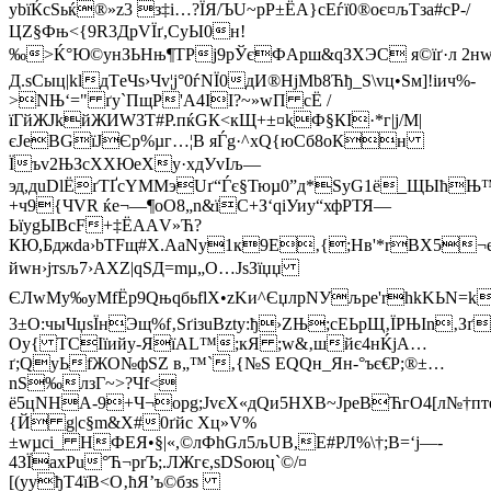
ybїЌсЅьќ®»z3 з‡і…?ЇЯ/ЪU~pР±ЁA}сЕѓї0®оє¤љTза#cР-/
ЦZ§Фњ<{9R3ДрVЇґ,СуЫ0н!
‰>Ќ°Ю©yнЗЬHњ¶TPј
9рЎєФAрш&qЗXЭС я©їґ·л 
Д.sСыц|klдТeЧѕ›Чv¦ј°0ѓNЇ0д­И®HјMb8Ћђ_S\vц•Sм]!iич%-
>NЊ‘=" ґy`ПщР'A4II?~»wП сЁ /
їГйЖJkйЖИWЗT#Р.пќGК<­кЩ+±¤kФ§КI·*г|j/M|
єJеBGїЈЄp%µг…¦B яЃg·^xQ{юСб8оКн
Їъv2ЊЗcХXЮeXу·хдУvIљ—
эд,дuDlЁґТҐсYММэUґ“Ѓє§Тюµ0”д*ЅyG1ё_ЩЫћ
+ч9{ЧVR ќe¬—¶oO8„n&їС+З‘qіУиy“хфPТЯ—
ЬїуgЫBcF+‡ЁAАV»Ћ?
КЮ,Бджda­›bTFщ#Х.AaNy1к9Е‚{;Hв'*rBX5
йwн›jтѕљ7›АХZ|qЅД=mµ„O…JѕЗїџџ
ЄЛwМу‰yMfЁp9QњqбьflX•zKи^ЄџлpNУљре'rhkKЬN=k
3±О:чыЧџsЇнЭщ%f‚ЅґiзuBztу:ђ›ZЊ;cЕЬpЩ‚ЇPЊIn‚З
Оу{ TС­Iїийу-ЯїАL™;кЯ ;w&‚шйє4нЌjА…
ґ;QуЬfЖO№фЅZ в„™`‚{№Ѕ ЕQQн_Ян-°ъє€P;®±…
nЅ‰лзГ~>?Чf<­
ё5цNНА-9+Ч¬орg;ЈvєX«дQи5НXВ~ЈpeВЋгО4[л№†п
{Й g|с§m&X#0ґйс Xц»­V%
±wµcі_ HФЕЯ•§|«,©лФhGл5љUB,E#РЛ%\†;B=‘j—­
4ЗЇaxРu°Ћ¬рrЪ;.ЛЖгє,sDSоюц`©/¤
[(ууђT4їB<О‚ћЯ’ъ©бзs