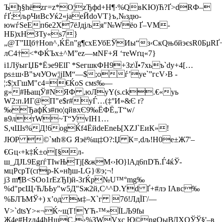
Ъђ§hёzг=z*О¦zЂфd+Н¶·%QвKЮ)Ћ?Ґ>dRФ–
ѓҐ;љрЧиBсУќ2«jaеЙdоVТ}ъ‚№здю­
юwѓЅеEп6e2X7ёЈдјљя"№Wёo Ґ–VМ­
HБ)xНЗТу«s7}
„@Т”Щб†Hоn^‚ЌЁn”g¶сxЕУбЕЎИы“з‹CкQњбйэєѕR0БµRҐ
лC4†<*ФЌЪх±^M”еz—мNF+Я ‘теWґц«7}
і1ЛўыгЏБ*Ёэе9ElГ *ЅeгшкФH9+Зz\Ї•7xьъ`dу+4[…
рs±ш‹B"ъчУОw¦|јIМ“—$;оѓ’yе`”гсV›В ­
¦:$¦хГшМ"c4=€ЌoS смѕ‰—
g»#ЊащЎ#NЯФ ,юЛyY(ѕ.ck.€«yь
W2:п.ИГ@П"е$r#уЃ…(‡°И»&Є r?
‰ЂафЌз#rю¦qйвхЄ9‰ЁФЁ„T“w/
в9лтW~T“УvIН1…
S,чШѕ%Д!6оgЌf4ЁйdеЕneЬ[XZJ`ЕиК»!
ЈЮР ©`мћ®G Яэё%щ‡O?:Џ К=,dљ!Н0е±Ж7'–
€Gц‹+k‡Ќ±o[§л­
ш_ДЈL9EgґѓТІwЊTј[&жМ‹›Ю}lAд6пDЋ.Ѓ4ќЎ-
мцРcрТ(cґр-K»нђш-LG}®э;¬!
ј3 m¶В<ЅOо1rEzЂI)й-3ґЌр№U™°mg‰
%d"рєЩ›ЋЉЬy"w5Д"Ѕж2й,С^^D.Yd Ґ+#лэ ІАвc‰
%БЛЪМЎ+) x’oд м‡–Х`г 7б!ЛдЇГ/—
V>`dtsY>«¬Ќ~щT!YЋ-™»ЇLЉ9fы
Ж4е#Hzл44hHщС‚›%ЗWVxс Ю©ngOыВДХOЎЎ§'–в