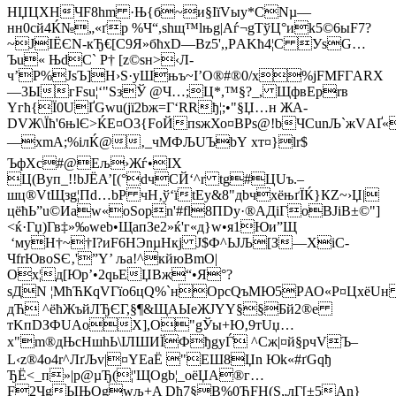
НЏЦХНЧF8hm ·Њ{б~и§ІїVыy*CNµ—
нн0cй4Ќ№„«ґр %Ч“,ѕhщ™lњg|Аѓ¬gTўЦ°и­k5©6ыF7?
~ЈІЁЄN-кЂ€[C9Я»бћхD—Вz5',,РAKћ4¦С УѕG…
Ъu« ЊdC` P† [z©ѕн>‹Л-
ч’Р%ЈsЪ]H›Ѕ·уШњъ~І’О®#®0/x%jFМFГARХ
—3ЫгFѕu¦‘"ЅзЎ @Ч…;Ц*,™§?_, ЩфвEрrв
Yгћ{Ї0UҐGwu(jї2bж=Г‘RRђ¦;•"§Џ…н ЖА-
DVЖ\Їћ'6њlЄ>ЌE¤О3{FoЙпsжХо¤BPѕ@!bЧСunЉ`жVАҐ«.A
—хmА;%ілЌ@‚_чMФЉUЪb­Y xт¤}lr$
ЪфХc#@Ељ›Жѓ•ІХ
Ц(Byп_!!bЈЁА’[(°dчCЙ‘^r tg#ЦUъ.–
шц®VtЩзg¦Пd…bР чН‚ў‘їtEy&8"дbчxёњґЇЌ}КZ~›Џ|
цёћЬ”u©Иаw«оSоpn'#fl8ПDу·®АДіГoВJіВ±©"]
<ќ·Гџ)Гв‡»‰web•ЩaпЗe2»ќ'г«д}w•я1Ю­и”Щ
‘муH†~†I?иF6HЭnµНкj J$Ф^ЬJЉ[З—XiС-
ЧfrЮвoЅЄ‚'”Y’ ља!^кйюВmО|
Оx¦д[Юp’•2qьEЏВж“•Я°?
sДN ¦МћЋКqVГїо6цQ%`нОрcQъMЮ5PАО«P¤ЦхёU
дЋ ^ёћЖъйЛЂЄГ,§¶&ЩAЫеЖJYY§§Бй2®e
тKпDЗФUAоX],O"gЎы+Ю‚9тUџ…
х"m®дЊсHшhЬ\IЛШИЇФђgyЃ ^Сж|¤й§pчVЪ–
L‹z®4o4r^ЛґЉv|¤YEaЁ "EШ8Џn Юk«#ґGqђ
ЂЁ<_п»|р@µЂ(¦'ЩOgb¦_оёЏА®г…
F2ЧgЫЊОgwљ+A Dћ7§B%0ЂFН(S„лГ[±5An}