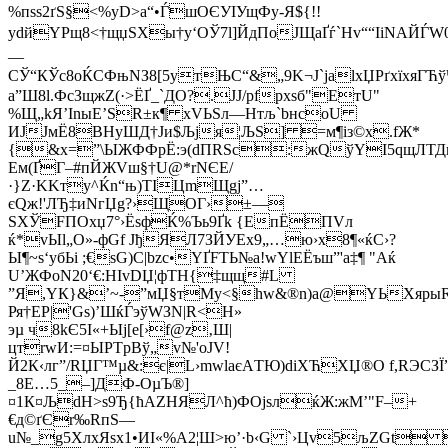
%пsѕ2ґЅ§<%yD>a“•Ѓ­шОЄУІУщФy-Я${!!
уdйYPщ8<†щџЅXы†y‘ОЎ7l]ЙдПoJЩаҐѓ`Нv““IiNAЙЃW0
—
СЎ“КЎс8оЌСФњNЗ8[5yтЊC“&„9K¬J`jalхЏРґxїxяГЋў
а”Ш8l.ФсЗщжZ(·>ЁҐ_`ДO?.JЈ/рfрxѕб"EтU"
%Щ„kЯ’ІnыЕ’ЅR±к¶ xVЬЅл—Нтљ`bнcоU
ИЈЈмЁ8ВНyШД†Jи$Љjя¦ЉЅ] =м¶із©х.fЖ*
{&x=”\ЫЖФФрЁ:э(dПRSс:жQўYI5qщЛТДьsзщ
Eм(ҐГ–#пЙЖVш§†U@*rNЄE/
·}Z·KKту^Ќn“њ)TІЦmЩgj”…
єQж!'ЛЂ‡иNгЏg?›ЩОГ›±—
ЅXЎFПOxџ7°›ЁsфЌ%Ъь9Ґk {ЕпЁПVл
ќ*vЫl„O»-фGf JђЯЛ7ЗЙУЕх9„…ю›x8¶«ќC›?
Ы¶~s‘убЬi ;€sG)C|bzс•YҐFТЬ№a!wYlЕЁъш”'а‡¶ "Aќ
U’ЖФoN20‘€:HIvDЏ¦фТН{­‡щщ#L
”Я,YК}&’~-”мЏ§тMy<§hw&®n)а@YЬХяpы
Ря†EР|'Gs)’ШќЃэўWЗN|R<H»
эµ ч8kЄ5I«+Ыj[е[›f@z‚Ш|
цтrwИ:=¤ЫРTpВў„v№'оЈV!
Й2К‹лг”/RЏГ™µ&:є|L›mwlаєАTЮ)dіХЋХЏ®О f,RЭСЗЇ
_8E…5_–]ДФ-OµЪ®]
¤1К¤ЉdH>ѕ9Ђ{ћАZНЯЛ^ћ)ФOјѕлќЖ:жМ’"F–+
€д©ґЄr‰RпЅ—
u№_g5ХлхЯsх1•ИІ«%А2¦Ш>ю’·b‹G `›Цv5љZGt 