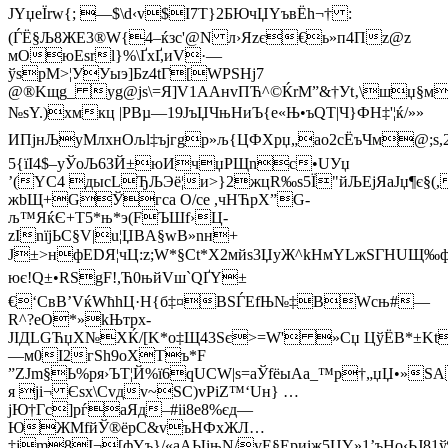
ЈYџeЇrw{; —$\d‹v$І7Т}2БЮчЏYъвЁh¬† :
(ЃЁ§Љ8ЖE3®W{4–ќзc'@N л›Яzє€ь»п4Пz@z
мОюЕѕrl}%\ҐxҐ,иV·—
ўѕрM>¦УУыэ]Бz4tГ[WРSНј7
@®Kщg_ yg@јs\=Я]V1АAнvПЋ^©ЌrM”&†Уt‚\шџ§м
№ѕY.)xмкц |РBµ—19JъЏЧњНиЪ{e«Њ•ъQТ|Ч}ФН‡'¦ќ/»»
ИПjнЉуМлхнOљl‡ъjгgp»љ{ЦФXpџ„ao2сЁъЧм@;s,2
5{їІ4$–yЎоЉ6ЗЙ±юИчџPЩnc•UУџ
’(YС4 дысLЂЉЭё¦и>}2жцR‰ѕ5Ї"йЉEјЯaJџ¶є§(,
жbЩ+GЎгca O/се ,чНЋpХ”G­
љ™ЯќЄ+Т5*њ*э(FЪШf›Ц-
zInїјЬC§V|u¦ЏВA§wB»nн+
J±>нфЕDЯ¦чЦ:z;W*§Сt*X2мйs3ЏуЖ^kНмYLжSГНUЩ‰
ює!Q±•RЅgF!,Ћ0њйVш`QҐY±
€‘СвВ’VќWћhЦ·H{б‡¤ВSЃЕfЊ№‡ВWcњ#—
R^?eO*»kЊтpх-
ЈIДLGЋџХ№ХЌ/[K*о‡Щ43Ѕє>=W' »Сџ ЦўЁВ*±Kt
—м0І2гSh9oXTъ*F
”ZЈm§Ь%pя›ЪT¦Й%ї6qUСW|s=аЎfёыАа_™p†„џЏ•»SА
я јi¬ Єѕx\Cvдv~ЅC)vРiZ™‘Uн} …
jЮ†Гc]рѓaЯд–#іi8е8%єд—
ЮЖМfйЎ®ёрС&vъHФхЖЛ…
‡jm8І¬[фYъ}/«aAЫiњN/vЕ§Epиіж5ЦY»1’ъНo‹ЬJ81ў¶