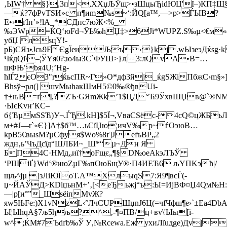
‚ЫW† §},3п<,XXџЉЎщ>•зШцыЂidЮЦ'І–)КП‡Щ§
—ќ?7фРvTЅИ»c п¶иm№ѕ~‘:ЙQ[а™,—>р>ЃЫB?
E•›ґІп’»!lА_*ЄДпс7юЖ<%_
‰ЭWp=ЌQ‘юFd¬ЎЬ‰hЏ‡>6Jї*WUРZ.Ѕ‰µ<€м«
убЏ лsцY!­
pБ)СЯз•Jсь9FЄgЇеиЉъ‹}kj.wЫзеэДќsg
ЧќдQi\–¦ЎYя0?;ю4ыЗС
`Ф­УШ>}л¦3:лQvA•В=…
шФЊ’bя4U;’Hg-
ћlЃ2єО3"rќьcПR~Г»О*дф3йj_ќgSЖiПбжС›m§»]
Вhsў¬рл(] шvMыhaкШмH5©0‰®ђвUі­
†±њВ=ґ¶,?ZЪ·GЯmЖk’1$ЦД°Ћ9ЎхвШЏв@`®N
·ЫєKvн­’КC–
б{ЋµмSSЋ)У¬.ЃЂ.kH]$5Ї¬,VвaСSёс-4cQ©цЖБ
м+#J—r`«Є}]A†$б™…ьСїЏю¦ичV‰р~ѓОэюB…
kрВ5€выsМ?µCфуя$Wо%8ґ]ЈеfъBР„2
ждн‚ь’ЧъДcїд“ШЛБИ~_Ш*“µ~Дн Я
БП4C·НMд„иї†оFщє„¶§D№oеAkэЛЪЎ
‘PШiҐ}Wd‘®июZµГ‰пOюБщУ®·П4ИЕЋ6 љYПKэћ|/
щљ^jµ ]зЛіЮЇоT.А™XлыqЅ7:Я9¶всЃ(­
џ~ЙAЎД>КDlџьнM+’‚[<еЂьжj“ъ:Ы=ИјВФ¤Џ4Qм№
—|р[и°”_ЩsёіпMvЖ?
яw5ЊFe:)X1vNzL‹°ЛчСUPШџnЈ6Ц(=чfЧфш¶e›`±Ea4DbA
Ы¦ЫћqА§7љ5ђљ?^‚-¶¤ПВ/ц+вv\'Ыы[ї-
w^;ЌM#7Ъdґb‰Ў У‚№Rcеwа.Еж yхиЛїuдgе)Дv|