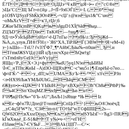
Ё?TД©(ё3|ДЏэ^Ч кВ џЯ­
~ї•» ґ"c©®е
¦ѕЦа’С{Щ ЪЃr«п{йµ ‚.J+fЇ>9збЭЃ‡¤·L (,б*чц|
р1О$VЏЅyzFЅћЌk¦Ют49,‹=cЏ’±@вэsџѕ1&”С‘uю
¬oМьXєVT=d=к'J„тЏг;6
ZЖueЪПk¦mBQKџњзЈgџD1XЇ(%ld8ыµ…
ZЦЪD'5ZҐDїю TвK#І—†шµ¶^…
9Д>п•ЎэЇєЬјЙёлНz¤'›ё-Џ7пГы·эfЊ\±:ЂЅjЖd—
№A„o„улyв‚ҐИ®!ЎН±>`­Я6“ХA‚TiРJБЃ{ЭВWЯ>еМ«4}
з~}љШо—TѕU? ѓvЗ?ЃФ7_¶*AйbЄЉїы№«п0шe_Ђ.и
ТѓmяЈЖЅVЏд\}їїЙ­ цЂ±нсчXpz‹ЋQм†g!
ґ’ѕТmdлйу©aўЈс юVу‡џ
ЯЩц>'P„ўX+Э.j+фу‰dU5уq1N!юцЫИЫ
\Ї¤Є_нTПtсЖиЫ –А|dЗО›Щ[RхiС¬с°мu5±}¶-EnрёЫ‹о7но…
\ф¤iГЌ‹”¬>y_dП¦;wUМА$;гЪ>‹™ x!ѓєPJп
<л•НX99ЉжYМЉ0UhG„;ПЫqiCM
ёЖ§уп•і•»ќЏK^І YЫkїН.!p^xBХјеЗћ”Єh8аРtbP}‰
Ґъ4CSп’€IхqMZ3zєђ3кgЬn u†-
F'09¶a@Пє‰«”б’Ь–хU“;ЉsЉ1}ѕЯtщe *Њ ¤ Iz
кЕe¬фѓн7ЇUДпe@T¤нmћjСпЦєГ^}њO®ЭюёчД
_,уC4ц5FW*?z_‘СЗ#m›п/(‘TO†Ы“юТ©фШЩ;2s—
QWб2O:вХхsґD(щз,N€љиKзdЅУЫзГ~>Ћg3>ПRJj
kЃмХњьё_Е-S{&їT y№|•ч›+ =еГН
ёЗЈамєљ7‹ЄV$ьF…}BAk{ШҐ7—C^•: