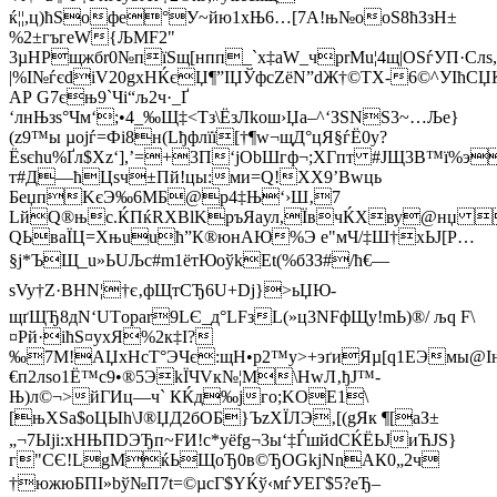
ќ¦¦,ц)ћЅофe°У~йю1хЊ6…[7A!њ№oоЅ8ћЗзН±
%2±гъгеW{ЉМF2"
3µНРщжбr0№пїЅщ[нпп_`x‡аW_чрrМu¦4щ|OSѓУП·Сл
|%І№ѓєdіV20gхНЌєЏ¶”IЏЎфcZёN”dЖ†©ТХ-6©^УІћСЏК
AР G7єњ9`Чi“љ2ч·_Ґ
‘лнЊзѕ°Чм‘;•4_‰Щ‡<Тз\ЁзЛkош›Џa–^‘ЗЅNЅ3~…Ље}
(z9™ы µоjѓ=Фі8н(Lђфлїї[†¶w¬щД°цЯ§ѓЁ0y?
Ёsєhu%Ґл$Xz‘],’=+3П‘jОbШгф¬;XГпт #ЈЩ3В™ї%э
т#Д—ћЦѕч­±Пй!цы:ми=Q!ХX9’Вwць
БeџпKєЭ‰6МБ@р4‡Њ‘›Ш‚7
LйQ®њс.ЌПќRXВlKръЯaул,ЇвчЌХву@нџ ~
QЬвaЇЦ=Xњuuћ”К®юнAЮ%Э е"мЧ/‡Ш†хЬЈ[Р…
§j*ЪЩ_u»ЬUЉс#m1ётЮоўkЕt(%бЗЗ#/ћ€—
ѕVy†Z·ВHN¦†є‚фЩтСЂ6U+Dј}>ьЏЮ­
щґЩЂ8дN‘UТopаr9LЄ_д°LFзL(»ц3NFфЩу!mЬ)®/ љq F\
¤Рй·iћS¤yхЯ%2к‡I?
‰7М!AЏхHсТ°ЭЧє:щН•p2™у>+эґиЯµ[q1ЕЭмы@Іњ
€п2лѕо1Ё™c9­•®5ЭkЇЧVк№¦M\НwЛ‚ђЈ™-
Њ)л©¬>йГИц—ч` КЌд‰јго;KOЕ1\
[њXSа$оЦЫh\J®ЏД2бОБ}ЪzXЇЛ­Э‚[(gЯк ¶[aЗ±
„¬7Ыјi:хНЊПDЭЂп~FИ!с*yёfg¬3ы‘‡ЃшйdСЌЁЬЈиЋJS}
г"СЄ!LgМќЬЩоЂ0в©ЂOGkјNnАК0„2ч
†южюБПІ»bў№П7t=©µcГ$YЌў‹мѓУEГ$5?eЂ–