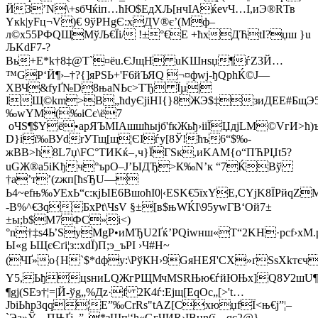
ЙЗ’N\+ѕб­Чќiп…ћЮ$­EдXЉ[нчIАќevЧ…I,иЭ®RТв
Yкk|уFц¬V)€ 9ўРHgЄ:xДV®є’(Mф–
л©х55РФQЩMўЉ€Їі/ !±°€E +ћхДЋtI?џш }u
ЉKdF7-?
Bь+E*k†8‡@Т`¤ёu.ЄЈщН­ uKШнѕџ¶ѓZ3Й…
™GP‘Й¶›–†?{]яРSЬ+'F6йЪЯQ ¬¤фwј-ђQрhЌ©J—
XВЧ&fуҐ№D8њaNЬc>TЂ Їµ|
ІЩ©km>В„ћdyЄjiHІ{}8ЖЭ$‡зиДEE#БщЭ5
‰wYM(‰іCє\ё7
оЧЅ¶$Yё•aрЯЪМІAшшћыјб'fкЖьђ›iiЇЏдјLM©VгИ>ћ)
D}ії‰ВУdrУТщ[щ¦ЄIѓy[8Ў!ћъ
6“$‰­
жBВ>h8L7џ\FC°ТИKќ–‚­ч}ЇГSк,иKАM{o“ПЋPЏt5?
uGЖ®а5iKђч°ъpО–J’ЫДЂ>К‰N’к “7ЌBў
†a’т’(zжп
[ћѕЂU—
Ь4~efњ‰УEхЬ“c:кјЫЕ6BшоћI0|‹EЅK€5їxYЕ,CYјK8ЇРйq
-B%^€ЗqБхPt\ЧsV §±[в$њWЌI\95ywГB‘Oй7±
±ы;b$М7ФС»i<)
°n†‡ѕ4Ь’ЅуMgР•иMЂU2Ґќ’РQіwнш«Т“2KН·рcf›xM
Ы«g ЬЩє
Єґі¦з::xdЇ)П;э_ъPІ ›Ч#H~
(ЧҐ»o{Н`$*dфу:\PўКН›9GяНЕЯ'СХ»ґЅsХkтєч©‘
Y5,ЬђцѕниLQЖгPЩМчMSRЊю€ѓйЮЊx]Q8У2шU¶™
¶gј(ЅЕэ†¦=|Й-ўg„%Дz·f 2К4ѓ:Ejщ[EqОс„[>'t…
JbіЬћрЗqq¦E”‰CrRѕ"tAZ[­СхюџfЇ<њ€ј”¦–
`Эа»Ў…ПЊҐj–”„*зЩп¦‘h«GгЧИR›ІВнn(ї—qє2@}