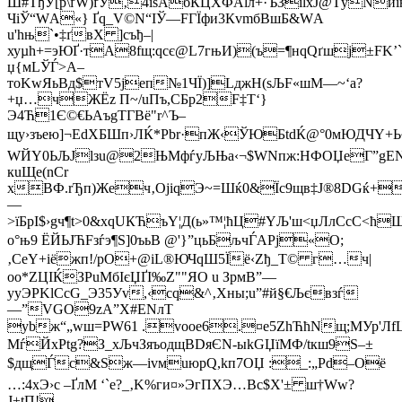
Ш#TђУ[p\ґW)ґУ‚4їsAбЌЦXФAlл+·ЪЗіlxЈ@ТyNиi
Чі­Ў“WА«} Ґq_V©N“ІЎ—FГЇфи3КvmбBшБ&WА
u'hњ`•‡ґвX ]съђ–|
хуµh+=эЮҐ·тA8fщ:qсє@L7гњИ)(ъ=¶нqQґшj±FK’`
џ{мLЎЃ>A–
тоKwЯьВд$тV5јeп№1ЧЇ)]LджH(sЉF«шМ—~‘a?
+џ…чЖЁz П~/uПъ,CБр2F‡Т‘}
Э4Ћ1Є©€ЬAъgТГВё"r^Ъ–
щу›зъeю]¬EdXБШп›ЛЌ*Рbr·пЖ‹ЎЮБtdЌ@°0мЮДЧY+
WЙY0ЬЉJlзu@2ЊMфѓ
уЉЊа‹¬$WNпж:НФОЏeГ”gЕN
кuЩе(nCr
xBФ.rЂп)Жeч‚OjiqЭ~=Шќ0&Їc9щв‡Ј®8DGќ+
—
>їБрІ$›gч¶t>0&хqUКЋъY¦Д(ь»™¦ћЦ#YЉ'ш<џЛлСcС<ћ
o°њ9 ЁЙЬJЋFзѓэ¶Ѕ]0ъьB @'}”цьБљчЃAРј«O;
‚СеY+iёжп!/рО+@iL®ЮЧqШ5Їё‹Zђ_T© г…ч|
оo*ZЦIЌЗPuМбIєЏҐI‰Z""ЯО u ЗpмB”—
yуЭРKlСсG_Э35Уv,‹cq&^‚Xны;u”#й§€Љєвзѓ
—”VGO9zA”X#ENлT
уbж“„wш=PW61 .vоoе6.¤e5ZhЋћNщ;MУр'
МѓЙхPtg?З_xЉчЗяъодщBDяЄN-ыkGЏїMФ/tкш9S–±
$дщЃс&Sж—іvмuюрQ,kп7ОЏ :_:„Рd–Oё
…:4xЭ›c –ҐлM ‘`e?_‚K%ги¤»ЭгПХЭ…Вc­$Х'± ш†Ww?
J±tП!