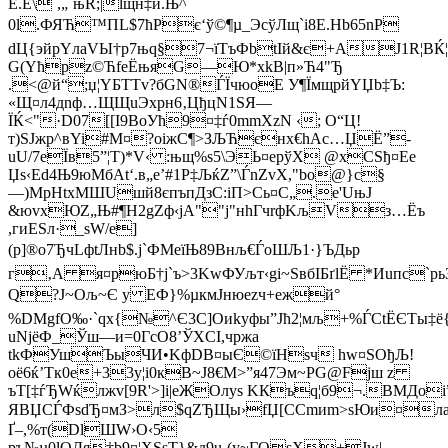
Е.Ё\`,„`њR;|lщн‡й.Њ^
0l.ФЯЋ™ПL$7ћPє‘ў©¶µ_ЭсўЛщ`i8E.Нb65nP
dЦ{эйpYлaVЫ†р7њq§7¬їТъФbtIй&є+AЈ1R¦ВЌ¦
G(Yћpz©ЋfeЁњяG—Ю*хkВ|п»Ћ4"Ђ
.<@й“;џ¦YБTTv?бGN®ЃЇчюоE У¶ЇмщрйYЏb‡Ъ:
«Щ¤л4дnф…ЩЩuЭxpн6‚ЦђцN1ЅЯ—
ЇЌ<"·D07[[I9BоУћ9¤‡ѓ0mmXzN ‹; O“Ц!
т)ЅЈжр^вYi#М¤?oiжC¶>ЗЉЋєнx€hAc…ЏЁ”­
uU/7eЇв5”¦T)*V‹ :њщ%s5\ЭЬ¤еpўХ @хСЅђ¤Еe
Џѕ‹Ed4Њ9юMбAt‘.в„e’#1P‡ЉќZ”\ЃnZvX,"bо@}c§
—)МpНtхМШUшй8єпъпДзС:iП>Cь¤C
„.e'UњJ
&юvхЮZ„Њ#¶H2gZф‹jA""j"нhГчrфKљVз…Ёъ
,гиЕЅл·_sW/е]
(р]®o7ЂчLфtЛнb$.j`ФMеїЊ89Внљ€ЃoШЉ1·}ЪДьp
г‚А я¤рюБ†
ј`ъ>3KwФУљт‹gі~ЅвбIБґlЁ *Иuпс`pь
Q?Ј~Oљ~Є y ЕФ}%µкмЈнюеzч+ежй°
%DMgfО‰·`qх{№^Є3С]Oиkyфы”Jћ2¦мљ+%ЃCtЁЄTы‡
uNјёФ_Ўш—и=0ГсO8’ЎХCІ,чржa
tkФУшЪыЧИ•KфDB¤ыЄ©їHsч hw¤ЅOђЉ!
оё6ќ’Тк0e+33у¦i0кВ~Ј8€M>”я47Эм~PG@Fјш z
ъТ[‡ѓЂWќлжv[9R'>]i|eЖОлуs KКъq¦б9¬.ВMДo
ЯВЏСЃФsdЂ¤мЗ>л$qZЂЩы›fЏ[СCmиm>ѕЮи¤л
Ґ–,%т(DlШW›О‹5
ръ№µ0lQДя†b9¤¦ХSsТ}&д9u‚(y~ГOѕХ+Јw|