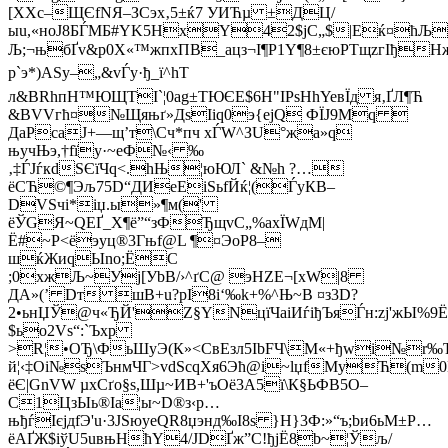
[XXc–ЩЄfNЯ–ЗСэx‚5±ќ7 УИЋµ ±ДЦ/
ыu,«ноЈ8БЃМБ#YK5HхY42$jС„$|Eќ¤ћЉ
Љ;¬њбҐv&p0X«™жпхПВ_aцз¬І¶P1Y¶8±єюPTщzгІђ
р`э*)АSy–„&vЃy·ђ_ї^hТ
л&BRhпН™ЮЩТI`¦0аg±ТЮЄE$6Н"IPѕ
НhYeвЇд я‚ҐЛ¶Ћ
&ВVVгћ¤№Щяњґ»ДѕIіq0э{еjQ ФЇЈ9Mq 
ДaРcaJ+—щ’т\Cч*пч хЃW^ЗU°жа»q
њyчЊэ,†fїy·~eФ№‹ ‰
‚‡ЃJѓкdSЄїЧq<.hЊ¦юЮЛ` &№h ?…
ёCЋ©¶Эљ75D“
ДИeEіSьfЙќ¦(ЃуКB–
DVЅчi*iџ.ы»¶м('
ёЎGЯ~QЕҐ_Х¶ё”“зФЂщvС„%aхЇWдM|
Ё#~P<ёэyц®3Гњf@L ¶¤ЭoР8–
шќЖиqЫnо;ЁС
;0хжЉ~Уj[УbB
/›^ґС@ эНZЕ¬[xW|8
ДA»(’ Dт шB+u?рІ8i‘‰k+%^Њ~B ¤з3D?
2•ьнЏЎ@ч«ЂЙ'Z§YNцїЧaiИѓiђЪяЃн:zј'жЫ%9Ё
$ьo2Vѕ“:`Ъxр
>R¦•ОЂ\ФьШyЭ(К»<СвEзл5ІbFЧ\М«+ђwi№r‰Ђо
й¦‹‡Оі№ѕЪнмЧГ>vdЅсqХя6Эћ@і~lџfMyЋ(m0
ёЄ|GnVW µxСґо§ѕ,Шµ~ИB+'ъOё3A5ї\К§ЬФB5O–
C1ЦзЫь­®Іа¦ы~D®з‹р…
њђѓІєјдfЭ'u·3ЈЅюyeQR8џэнд‰I8s }H}3Ф:»“ъ;bи6ьМ±P…
ёAҐЖ$іўU5uвњHћY4/JDҐж”С!ђjЁ8b~¦Ўљ/