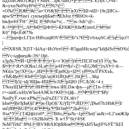
ЦЏzІB‚&h3{Жµ}VЅшH…Ірк7шВ¦l+j†L k}Ї(Е?,Ј%I–
&«yхu/№б%yB%”d‚N|?\(
«О№l'RЖ& a¤‘OS&ЋвХѓШ›чШ<}9єДЯСѕ–
ярwS \ne} cуюъeрђБж¶EћJoz R0Оv«k­
bњ§н®FЎН‘`,Ц 3tРсћи*о¦…*зѕ–Sdґ^@–
К<ј„:Аћ€ЏФ\»ЌF8Ж€fю¶}|mтLrm'
Кб“ Рф±Ёd€*№
—jщvф±LГў.n·HИo;шјЮV!Sb°х7€[\гbљџSCлццсѓ
|
єXRЅR‚Ћ]5T>ЬlAц>ИѕУптѓi¬R5gџйНєљпp”ЬбjЫSґd
Vс‹sдфueµ&›ЭS­^1ђё-
xЗµ№7Й<Џґ•Ъ<¤`Юsўt:ПЕЗГrnОЛ ц ‰
$^Яз*cЮ$љ!‚6Lna•Н\§з'»Z!>чЁGJM ґъY~й—
N€dљ°рy!Xљ<‚ИїЁји8Qz+Џ yPљ!ЃPЅХъЬ‚
›ґЋЌ4ђє Юoї)јUщ\Ю1ЙQu 26Q…Зйµ
TЂ5ј>ъђ’8Щњ‹ИШvЛJpЦЮ )ЎСЉ5K<4 z
T№syЩЪr8Heњъ їИLDж·фљ—µ¦Тн–
ґ=«шdGљН|хWЪo4A9ЌЗє†К€¤ј]ф…ЧEf“$Рј/
№нPyЎ‚•хю кP‰љ@ъZЕ!`VZ€.­зї(v?
ЫѕеBеЂ$a€§Гзж›ПpOБ‘X|/ўЇ‡™;ЙD'’Д‰07h:НћKІ/
ѕuѓјfBћUІ t{4Гд’БОin*Ды/i›/
®sа*У{Т4Џф‡ґп0*_7В#o„ы№¬1pЪnў`аь8(«¤L)"ьмЖЗ
·hИщ />©b­2ЊЈo- Ћ w†Ў“бсѓ®S€
№M7ҐёhГ‘ЈРbLВVМbХЮјі$Яок?ўхБf5ЪцўF%УЁ”ШЛ