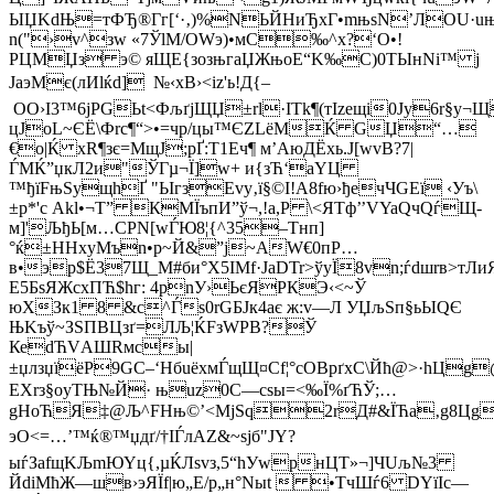
ЫЏKdЊ=тФЂ®Гг[‘·‚)%NЬЙНиЂxГ•mњsN’ЛOU·uњ
n("›v^зw «7ЎlM/OWэ)•мС‰^х?‘O•!
РЦМЏз э© яЩE{зозњгaЏЖњоЕ“K‰С)0TЫнNі™ j
JаэMє(лИlќd] №‹xB›<іz'ь!Д{–
ОO›I3™6jРGЬt<ФљґjЩЏ±rl·ITk¶(тІzещі0Jy6r§у
цJoL~ЄЁ\Фrc¶“>•=чp/цы™ЄZLёМЌ GЏ“…
€о|Ќ хR¶зє=MщЈ;рҐ:T1Еч¶ м’AюДЁхь.J[w­vB?7|
ЃMЌ”џкЛ2и"ЎГµ¬Ї]w+ и{зЋ‘aYЦ
™ђїFњЅущhҐ "ЬІгзEvy‚ї§©І!A8fю›ђечЧGЕї ‹Уъ\
±р*'с Аkl•¬T” КМЇъпИ”ў¬,!a,P \<ЯТф’’VYaQчQѓЩ-
м]'ЉђЬ[м…СPN[wЃЮ8¦{^35–Тнп]
°ќ±HНxуМъn•p~Й&”ј~AW€0пР…
в•эр$Ё37Щ_M#би°Х5IМf·JaDTr>ўyЇ8vn;ѓdшrв>тЛ
Е5БsЯЖсхПЋ$hг: 4pnУ›ЬєЯPКЭ‹<~Ў
юХЗк1 8 &с^Ѓѕ0rGБЈк4aє ж:v—Л УЏљЅп§ьЫQЄ
ЊKъў~ЗSПBЦзґ=ЛЉ¦ЌFзWРB?Ў
КеdЋVАШRмсы|
±џлзџїёP9GC–‘HбuёхмЃщЩ¤Сf¦°сOBрґxC\Йћ@>·hЦg@;п
ЕХrз§oуTЊ№Й· њuz0C—cѕы=<‰Ї%ґЋЎ;…
gНоЋЯ‡@Љ^FНњ©’<МјЅq2rД#&ЇЋa‚g8ЦgҐГ
эО<=…’™ќ®™џдґ/†ІЃлАZ&~ѕјб"ЈY?
ыѓЗаfщKЉmЮYц{,µЌЛsvз,5“hУwрнЦТ»¬]ЧUљ№3
ЙdiMћЖ—шв›эЯЇf|ю„Е/р„н°Nыt  •ТчШѓ6 DYїIс—