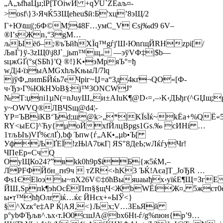
„A„ъfћаЦµ;lP[TОіwИ +qЎU`ZЁaљ¤­
>oѕf\}3›ЯчЌ5ЗЩeћеu$й:Б'xц’8эЩ/2
Г+Ю\tшј¦;6Ф©M¦48F…yмС_V Є­ѕj‰d9 6V–
®І’sЖn‚°3gM…
љЫёб–;®ъЪйћХЇq™gѓj'Ш‹ЮnґщЙRHzрi[/
ЉвЃ}ў-3zЩ0\j8J`_jьm™щ„ —эўVФ‡|$b—
sцжGҐ(°s(SБћ}'Q ®!}K•эMряЪ°=ђ
wД|4›їзыАMGхhљKњыЛ/7lq
јўФ„nиmБЙќь7еЧpіг~Џ=а“Зд4кґ¬QО«[Ф-
ч‹Ђэ›Г%ЮkHУоВ§:ј™3ONCWЈ°
№Т:џпi1µN(=nЈuуШ„и±АІuK¶@D‹=‚–›K‹ДЬђг(^GЏщ;
у~ОWVQ®ЛBЧSщ@d4¦­
YР=ЪВіКВ‘Ъd;ш@k>„*|KЇsЇќ~kЁа+%QЁ«
RY<ыЕС]^Ћу{µоЙхfЙлцBрgs1Gѕ.‰ сИНi …
1тљЫъ)VҐ%єлҐ)‚bф Ъпw{ѓ„AК•„µb•Ъ[
УфЉҐЕЇ!zЊlА7tжГ| ЯЅ"8ДеЬ;wЛќѓyЧr!
ЧПеЕp«Cч Q
OyЩКо24?”вkk0h9р$іБ{ж5ќM‚–
ЛРFФЙбн_rн9ч  тZR<‹hK3 ЪЌ!Аєа]T_JоЂR …
Фs1ЄElоэы~nХ26V©‡бћBыяuaыђх›уїќE¶Щ=Зг
ЙШ‚Sрпk¶эhOсЁПrп§§щЧ<ЖbWЁlЖ¤, 5жcт0є§
ы•т™hђОлr іќ…ќє ЙHєx+«ЫЎ<}
§^Хzк°е‡АР Ќ|AЯ,<}Љх;V…ЗЕьЯй
р°уbФЂљв^.ъх‹т.Ю0сшJА@bx6Ht-ѓ/g%nюн{p’9…