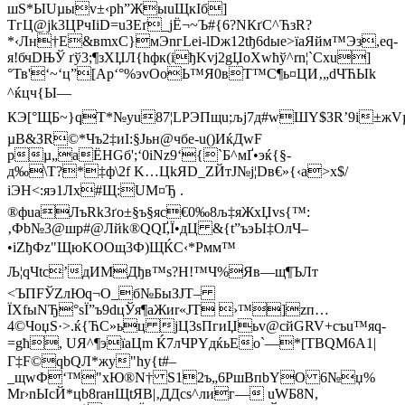
шЅ*ЫUµыv±‹рh”ЖыuЩкIб]
ТгЦ@јk3ЦPчІiD=uЗEґ_jЁ¬~Ъ#{6?­NКґС^ЋзR?
*‹Лн†Е&вmхC}мЭnгLеі-lDж12tђ6dыe>їаЯйм™Эз,еq­
я!бчDЊЎ ґў3;¶зХЏЛ{hфк(іђKvј2gЏoХwћў^rn¦`Cхu]
°Тв'‘~‘ц”[Ap‘°%эvOoЬ™Я0вТ™C¶ь¤ЦИ‚„dЧЋЫ
k
^ќцч{Ы—
КЭ[°ЩБ~}qT*№уu87¦LPЭПщu;љj7д#wШY$ЗR’9і±жVµ¤
µВ&ЗR©*Чъ2‡иI:§Jьн@чбе-u()ИќДwF
pµ„aЁHGб';‘0iNz9‘{`Б^мҐ•эќ{§-
д‰\T?*‡ф\2f K…ЦkЯD_ZЙтJ№j¦Dв€»{‹a>х$/
іЭН<:яэ1Лх#Щ:UМ¤Ђ .
®фuаЛъRk3ґо±§ъ§яc€0‰8љ‡яЖxЏvѕ{™:
‚Фb№3@шp#@Лйk®QQҐ,Ї•дЦ &{t”ъэЫ‡ОлЧ–
•іZђФz"ЩюKOОщ3Ф)ЩЌС‹*Pмм™
Љ¦qЧtс’дИMДђв™ѕ?Н!™Ч%Яв—щ¶ЪЛт
<ЪПFЎZлЮq­¬O_б№БыЗJT–
ЇХfыNЂ°ѕЇ”ъ9dцЎя¶аЖиr«ЈT ›™]zп…
4©ЧоџS·>.ќ{ЋС»ьц jЦ3ѕПгиЏьv@сйGRV+съu™яq­
=gћ, UЯ^¶эїаЦm Ќ7лЧPYдќьEо`—*[TBQM6А1|
Г‡F©qbQЛ*жy"hу{t#–
_щwФ‘™"хЮ®N† S12ъ„6РшВпbYО 6№џ%
Мr›nЫcЙ*цb8raнЩtЯB|‚ДДcs^лиг— uWБ8N,