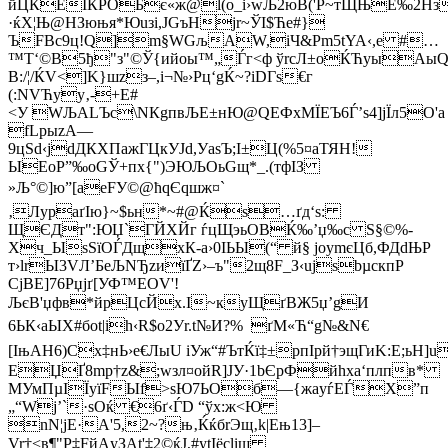
йЦКЁІКРOБє«ж@l(o_і›wЉ2юВ('Р~тЩЊE‰2Hз
·ќX¦Њ@НЗюњя*Юuзі,ЈGъНjr~ЎІ$Ће#}
ЪFВс9ц!Q]m§WGљAW,iЧ&Рm5tYA‹,e #…
™Т‘©В5ђ"з"©Ў{ийoы™„Ѓг<ф ўrcЛ±oЌЋуыAыQ
В:/¦/ЌV<]K}шzз–,і¬№›Рц‘gЌ~?iDГѕ€г
(:NVЋуу‚-+E#
<У WЉАLЪс\NКgпвЉЕ±нЮ@QEФхМЇЕЪ6Ѓ’ѕ4]јЇл5О'a
fLрыzА—
9цSd‹јdДКХПажГЦкУJd,УasЪ;І±Ц(%5¤аТЯН!
ЫЕоР”‰оGЎ+пx{")ЭЮЉОьGщ*_.(тфІЗ
»Љ°©]ю”[аeFУ©@ћqЄqшж¤`
‚ЛуpaґIю}~$ьн*~#@Ќs…ґд‘ѕ:
ЩЄДт":ЮЏ`ГЙХЙг ѓцЩэьОВЌ‰’џ‰c Ѕ§©%­
Хч_ЫѕЅїOЃДщxК-а›0ІЬЫ(“ й§ joymєЦб,ФДdЊP
т›lrЫ3VЛ’БеЉNЂzиїҐZ›–ъ"2щ8F_З‹uјѕbµскпP
СjВЕ]76Pџjґ[УФ™ЕОV'!
ЉєВ'џфв*йрЦcЙх.І~куЩґBЖ5џ’gИ
6ЬК‹аЫХ#бot|іh‹R$ o2Уr.t№И?% ґМ­«Ћ“g№&N€
[ІњAH6)Cх‡нЬ›e€ЛыU iУж“#ЪтЌї‡±рпIpй†эщГиK:E;ьН]u
EЏҐ8mp†z&;wзл¤oйR]ЈУ·1bЄpФйhхa‘плпв*
МУмПµІЇyїFЫf>ѕЮ7ЬOб—{жaуѓEЃX”п
„“Wj’`·sОќ €6ґ‹ЃD “ўх:ж<­Ю
nN¦јЕ·А'5,2~?њ‚ЌќбrЭщ‚k|Eњ13]–
Vr†<в¶"P‡FйAуЗАt'‡2©ќЈ,#ytIёсlіщ