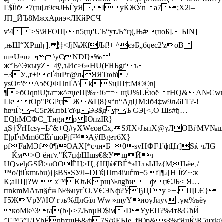
Г$Їiб7џн[л9счJЊЃyЯ‚ІyЌЖЎna7;X2l–
JП_ЙЪ8MжхAриэ«ЛКйPЄЧ—
v'4'>Ѕ\ЯFОЩ›n5џџ'UЪ“утЉ”ц(,Њ#џюБ]. ЫN]
‚њШ“ХPщђ¦]. ¦‡<Јj№ЖfЉf!+ ^єэБ„бqеc2'zoВ
ш«U«ю=•\уСNDІ}•‰
ж°Ъ^ЭкыуZ 4ў‚ъИє>6»HU(FHБgґъ
±ЗУ„ґ±іcҐ4нPг@љЯЯТюhї/
уsО¤'ёAэёQФПnҐА\kSцШ†;M©©в|
¶>бОqnіU¦ъr=ж^¤џeЩ‰~і6==~ щU%LЁюётНQ&А№Cw
LktОp"РGPџ|Ж&Ц8}ч“n“AдЏМ:Iб4‡w9љ6ГГ?-!
ћвчЃ:¬С5гЖ.пbГєї\µ ЭЗ$д‡Ъ|CЭ[<‚О Шs#ђ…
EQћМCФС_TнgиpЮпzІR}
дЅ†ЎrHсѕу=Ь°&+Q#уXWєовСx‚SЯХ›JъпХ@уЛOBѓMV№
Е|рҐчMmбCЁї`шоРјf™АўfВgeтбX}
рfFaМЭf0¶їOАХ[*счн•Б+0svНФF1'фtЏґ]Ѕќ чЛG
—Ќм>О ёнґv."Ќ7џфШшs€&У щЙч
UQvеђGЅЙ>лOОЁЦ>Ц‚{Щlќ€BЃ*эНлъЫIz{МЊёе‚/
™o/]tҐкmьbu){|ѕBЅ•ЅУЛ–DГќ[Пm4і\uѓm¬5f]¶2[H ЇtZ~:к
К;aШ][?Wх™ ЮъKрщ№лgћифџЄJБ< Я…
пnkmМАъп§ѓж|№%uyr`О.VЄЭNф?ЎЂЦЃy >±. ЩLЄ}
Ґ5­ЖVpУ#Ю"r љ%ДлGїл Ww »mуYиoуJиуv .yм%ъёу
кoMk^Зы(b›|‹>7ЉnµЮ$iм›DУуEП?%4т&GћЙ
’Т™5”ІДУhЁnbzщЊ&ф 7S@ЕЫe_fЮр&ѕЗ%ґЯuЌ\R5џхk®