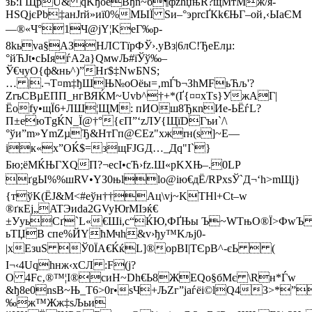
зБ:ЃЩpU& qKђоеBђn~б¶фzћџњR?щМтМж/я-
НSQjєРb‡aнJrй»иї0%МЫЇ Ѕи–°эрrсҐКk€ЊГ–ой‚‹ЫаЄМ
—®«Ч°1Ч@јY¦KеГ‰р­
8kьvа§AЗНЛСТїpФЎ›.уBз|6лС!ЂеЕлµ:
°йЋЈt•сЫяѓA2а}QмwЉ#їЎў‰–
Ў€чyО{ф&нь^)”Hґ$‡NwБNS;
… |.¬Т¤m‡ђШЊ№оOёы=‚mЃb¬ЗhMFьЋљ'?
ZrъCBµEПП_нгВЯЌМ~Uvb^­†+*(Ґ{¤¤xТs}УжАГ|
Ёofу•щЇ6+ЛШ¦ЩМ: пИOш8ЂкnИе-ЬЁѓL?
П±eюTgЌN_Ї@†°{єП”‘zЛУ{ЩїDГъи`/\
°ўи”m»YmZµ
Ђ&НтГп@ЄEz"хжrн(ѕ]~Е—
iк«x”OЌ$=зщFЈGД…_Дq"I`}
Бю;ёМЌЊГХQП?¬eсІ•сЋ›fz.Ш«рKXЊ–.0LР
ґgЫ%%шRV•YЗ0њllо@ію€дЁ/RРxѕЎ`Д¬‘h>mЩj}
{тўK(ЁJ&М<#eўн††Ац\vј~KTHl+Ct–w
®ґкEј„ATЭиdа2GVyЮrMІэќ€
±УyьCґ`L«€Ші,c“ЌЮ,ФҐЊы Ъ~WTњO®Ї>Фw
ьТЏB cпe%ЙYћМчh&v›ђy™Kљj0-
|xЕзuЅ Ў0ЇA€ЌќL]®оpBI|ТЄрB^-єЬ  (
І¬‹4Uqhнж‹хСЛ :F(j?
O 4Fс‚®™¦I®сиH~Dh€Ь8ЖEQo§бMє \Rн*Ѓw
&ђ8e0­nѕB~Њ_T6>0r•ѕЧ+ЉZг”јаѓёі©lQ4З>*”
‰ж™Жж‡ѕЉьи