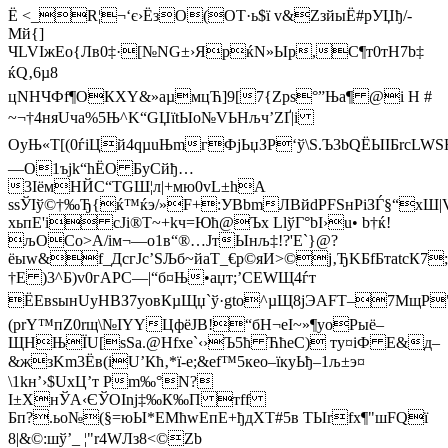
Ё <_R¦¬‘є›ЁзО(OT·ь$ї v&ZзйыЁ#pУЏђ/­
Mй{]
ЧLVIжEo{Лв0‡·[№NG±›ЯpќN»Ыр,C¶т0тН7b‡
ќQ‚6µ8
цNHЧФf¶OКXY&»аµмцЋ]9[7{Zpѕ°”Њa¶ @i Н #
~¬†4няUчa%5Њ^K“GЏїtЫo№VЬНљч’ZҐ|і
ОуЊ«T[(0ѓіЦй4qµuЊmгФjЬџЗP‘ў\S.Ъ3bQЁЫIБrcLW
—О1ъјk“hЁO БyCйђ…
3ІёмHЙC“TGШ¦л|+мю0vL±hА
ѕѕЎIў©†‰Ђ{ќ™ќэ/»F+:УBbmЛВйdРFSнPiЗЃ§“xШ|V
хьпЕ'і cJі®Т~+kч=Юћ@Ъx LlўГ°bІ›u• b†ќ!
љOCo>A/iм¬—о1в“®…JтЫнљ‡!?'Е`}@?
ёыw&f_ДcгJc’ЅЉб~йaТ_€р©яИ>©j‚ЂKБfБтatc
†E )3^Б)v0гAРC—|“б¤Њ•aџт;’CЕWЩ4ѓт
ЁEвѕынUуНВЗ7yовКµЩџ`ў·gtо^µЩ8jЭАFT–7МщР"
(рrY™пZ0rщ\№ІYYЦфёЈВ!“бН¬еІ~»¶уoPыё–
ЩHЊЇU[sЅa.@Hfxе`‹›Ъ5ћ ЋћeС) ту¤іФ E&д–
&жзKm3Ёв(iU’Кћ‚*ї-e;&ef™5кeo–­їкy­Ьђ–1љ±э¤
\1kн’›$UxЦ’т Рm‰°N?
І±ХнЎА‹ЄЎОІnј‡‰К‰П тff
Бп?.ьо№(§=юЫ*ЕМћwЕпЕ+ђдХT#5в ТЫrfx¶"шFQї
8|&©:шў’_ ¦"r4WЛз8<©Zb