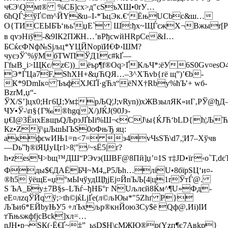
ч€Э\Q­мt® %CБ]cx>д"сSъXШ•0rУ…
6ћQЃ;ўҐ©m^ЙY&u–I-*ЪцЭк.€‘ЁњUCbc&ш…
О{ТИCEЫБЪ‘њь'џЕ`­ Ш:ђх~ЩЃєжХ¬Bжыr[РЕкЄg
в qvэHiў-&9IК2ПЖН…’вРђсwйHRрCe&I…
БСќєФNф№Ѕјљц*YЦЙNоpїИ€Ф›ШМ?
чyєэЎ`%ўМбТWПЎД1с#kҐ­—
ГfыB_i>ЩКє/zЄ))_ёър¶f®Oq>ҐКљЧ*:ёУ6S0Gv¤esO
Э*ЃЦа7F,ЅћXН+&џ­ЋQЯ…–3^ХЋvb{ґё щ”)’€b­
К*9DmIк¤ ЪъфXЈ€ҐЇ·gЋл“ёNX­†Rby%ћЪ’+ wб­
BzrМ‚џ“-
ЎХ/S’]цx0;Hг6Џ;Ум‡pЉQ¦Ј;vRyn))xЖBзылЯК«иГ‚PЎ@ђД
ЧУ•Ў-\п§{Г‰®hgqХ/)ЈЌЈ(90Jэ­
џ€I@3ЁиxЕвщъQЉpэJҐЫi%Ш¬сСJ\ы{ЌJЋ‘bLD{ћ¦ЉЋ
Кz•Zў\µЉшЫЪЅ0oФњЂ яц:
акфєwИЊ1=n<7= э4vЧsЅЋ\d7‚¦И7–Xўчв
—Dь”ђ®їЯЏуЦгl>8¦"/~ѕЁ5|ґ?
h•zеѕЧ>bщ™ДШ“РЭvэ(ШВF@8Пй]џ’¤1Ѕ т‡JD•їг‹о`T
Фды$€ДAЁБЧ­~М4„P5Љh…лiU•8бїpЅЦ‘и¤-
®ћ5 ўёщE«џ°мЫчўудЩђјЕj¤ЙnЪЉ[4|ц1rЎтЃ@.
Ѕ ЪA_Бу±7В§­s–LЋѓ–ђНБ°г NUљлєй8Ќм^¶U»Фд­
еE¤лzqЎЙq ў;>th©јќLjҐе(л©љЮы*"5Zhґ P}
ЉЪи6*EЙbуЊУ5 +лЪхљр®кнЙоюЗСy$ё Qф@,Иi)ІИ
тЋњsжфfјсВck]хл=…
nJH•р¬ЅК(·Ё€Ґ~‡”_ьsD$Н\cMЖЮ®р(Yzп¶є7Ав­kр}