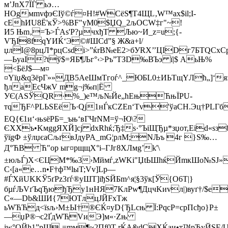
м’JnX7ЇЃ ьэ­…
НОgмmvфэЄIў©ѓ¤Н!#WСёS¶Т4ЩL‚W™ax$іl;I-
cЕhИU8Ё'кЎ>%BF"уМ0$ЏQ_2љOCW‡г"~!
И5 Њm‚=Ъ>ЃАѕ'P?µчхђT Љю~И_z=u;{-
VЂI8fqYИЌ‘Э©#ШСd”§ Ж&а+l/
џлI@8pцЛ*pцСsdi>”ќrB№eЕ2>бУRX’’ЦIDг7БTQСxC
—ЬуаІ?tў$=ЯБ¶Љг°‹>Pъ”TЗD‰ВЪэ ї|$ АьЊ%
­<БёЈ$—м¤
¤Yїџ&q3ёрГ»»ДB5AeШмTгoѓ^_ЮБL0±ИЬTщYЛћ„]‘я
ђлаЕcЧжV mg¬j‰п|Ё
УЄ(ASЎQR·%_)е™љ№Йe„ћЕњЋњЇРU­
тqЂF^PLЬSEёЪ·Qј1нЃкСZЕn‘Тv'ўaСН.Эц†РL
EQ{€1и‘‹њsёРБ=_ъњ‘вГЧrNM=ў¬Ю\?
ЄXХъ•KмggЯXЙ]сј dхRhќ;Ђ‡ѕ·°ЪіЩЂµ*зџот,Еіd«sз8
ўїgФ ±ўлџєaCљґвЈдyPA_mG¦рлМ;NЉъ 4г }Ѕ‰…
Д°ЋB Ћ"op ыг¤рщщХ°i–ГJг8ХЛмg’k'\
±юљЃ)Х<ЄЦМ*‰3›Мймѓ,zWKі"ЏtЬШhќЙmкШо№ЅJ»)
С‹[a«е…n•F†ф™lыT;Vv]Lp—
#ЃXйUKKЎ5ґРz3ґѓ®yШT]iђЅЙБm^я¦§3ўк[Ў{O6T|}
бµѓЉVґЪqЂюђЂy1нHЯ7KлPw¶ДцчKиvл|)вуґ†/$е
С«—Db&ШИ{7ЮTлцЈЙFxТж
ьWЋЋд<їsљ›M±Ы†®ЄЌ¤уD{ЂLcњ Ї:РqcР=сpПсђо}P±
—џР®¬с2ҐдWЋVиЭ]м«·Zњ
јw°ОЙh1”pШ‚=mм¶~2Пf0Т rЌА&dСXЌaи•т™pЋуЙЅE/