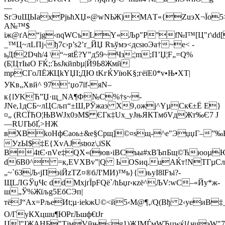
—
SгЭuЩЫaxPјьћXЏ»@wNЬЖ)MАT«{ZuэХ¬Їо5>
А№™$
іж@ґА“jg‹nqWСъ­LY«Љp"Р°f№І™[Ц"ґ\dd[
_™Ц~лLПj‹ђ7с›p’s2’ґ_ЙЏ Rъўмэ<дсѕюЭа†~е< ­
ьДf2Dчh/4 \“~яtЁ?Y"д59~Чз;¦m;П’Џ¦F„=Q%
(Б¦ЦтIыО FЌ;:ЪsЈкйnbµ|Й9Ь8Жмй
mрCГoЛЁЖЦkYЏІ;ДЮ tKгЌУїюK§;гёїЕ0*v•Њ•XТ|
УKв„Хвй^ 97‘џо7їf-яN–
к{lУKЋ”Џ·щ_NA¶Ф№С%†ѕ~­
JNе,1дСБ~лЦСљп“±Ш,PЎжaэ X9‚oжj^YµCк€±Ё Е}
¤„ (RСЇЋО¦ЊВWЈх0эМ$ ЄГк‡Ux_уЈњЯКTмбVдЖт‰Є7 J
—RUIЪбҐ,>НЖ
вХВkоHфЄaoь±&e§Cрщ]©¤sщ-^е"ЭџџГ–”‰ЮЗ
УzЫ$‡Е{ХvAJstюz\,їSК
B4tЄ‹nVе‡QХ«(юв›іВСъы#xBЪпБщ©ЋюоµЮ
d6B0^ =к,EVXВv”|Q ЬOЅиq.uАЌт!NTГµСлє;
„~`6ЗЉ‹jПэіЙzTZ¤®бЛ'МИ)™ь}{њуI8lFъi?­
ЩLЛGЎџЧc ddMxjґЇpFQё`/hЬџr‹кzё^ЉV:wС–«Йy*ж-
ш„Ў%Жїљg5EбСЭп|
тёЈ“Аx=PљеИt;µ·iеkжU©<й5‹M@¶‚/Q(Вђ 2‹yеиВ‡_”8
О/ГyКXцшu¶ЮPrЉшф€tJr
Ц]"IЖАHБ"ТjмVйњ<g1)ЖЈМЃмWЂцwќl{чuэW"