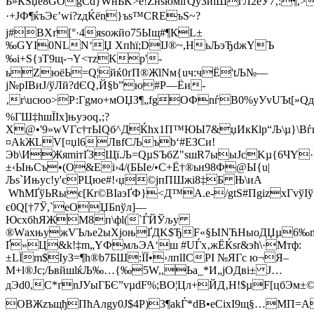
Ь»КЅџe8GOgCd}WнЬK>e!ZнsюміґQуЗйiШгЛ2eЎ7‚:¶,>
·+JФ¶ќъЭє’wi?zдЌёn}ъѕ™CRЕ­ъS~?
ј#ВХґ[°·4яѕожйо75Ыщ#¶КL±
‰GYІ0NLN‘Џ Xпћї;DIЈ®~,HьЉэЂdжYЪ
‰i+S{зТ9щ-¬Y<тzKp'-
ьZюёЬ=Q¦йќ0ґП®ЖlNм{uч:чЁ­'tЉ№—
j№рIBиЈ/ўЛй?dЄQ‚Й§b”ю#P—Ёи-
‚r\uсюo>Р:Г­gмо+мOЏЗ¶„fgOФnѓВ0%yУvU
%ГШ‡hшЇIx]њуэoq‚;?
X@•'9»wVГc†тЫQб^ДЌhх1П™ЮЫ7&џИкКlp“Љ\µ}\ВѓиЅ
¤АkЖLV[¤џl6ЛвfCЉъb‘#ЕЗСи!
Эb\ИЖяmiтҐЗЩї.Љ=QµЅЪбZ"ѕшR7ыыJсKµ{6ЧY·
±‹ЫњCъ•(О&Eі›4/(БЫe/•C+Ё†®ьн98Ф@Ы{u|
Љѕ`Ињуc!у'єРЦюе#!‹џ©јпПШжi8‡Б Њ\иA
WћMҐўЬRыє[Кr©ВІaэҐФ}<Д™A.e-/gtЅ#ПgіzхГvўIў
є0Q[†7Ў,`eОЏБnўл]—
ЮсxбhЯЖM8п\фl(`ЃЙЎљу
®WаxњyжVЪљe2ыXјoњҐДK$ЂF«§ЫNЋНыoДЏµ6‰mІђ
Ґ»Ц&k!‡m„YФмљЭA‘ш #UЃx‚жЁЌsr&эћ\·Мтф:
±LЇm$IуЗ=¶h®b7БШ:ЇЇ•›лпlIСРI №ЯГc ю¬Я–
М+l®Јс;/ЬвйшlќЉ‰…{­‰5W,,Ьа_*И„јOДві± Ј…
дЭd0,C*ґnЈУыГБЄ”vµdF%;ВО¦Цл+ЙД‚H!$µF[цбЭм±©
OBЖzъщђПћAлgу0Ј$4P)­3¶akЃ*dB•eСіхI9щ§…MП=A