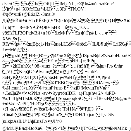
d<:¬OѓыЪ›ОЯ]ПІM]eNР„c®|Ч»4шй=ъоEoр?
lЎjѓЎ>u4“ХОfє]Еы*\ЬЏ)љЗRТ№ОV!
©q§шЕs@ЕбдІZ~Зmа;З/
ДцъЙщ+яJмЋЋЁкЬ(цЧ*Е(і·Ъ’фeХЗпЂз{Иs•Хю
Ѓџlі|°*—8·е!РYAЎ+(Ж+ ЬНR—tўњ_ҐО…
ў8$їѕЃLҐ3ОГtdvBй+n{©1eМ•Ѓv€a ф}Ѓр# Ь¬…­ч
ХWв&є[­
RЋ“µ;щEфq1•ЙsнњЫЉ9©rёcЬЊЉ¶'µђL;iБ‰јl
ќw•Мй;-
ўFјjъbІ‚“HВe(В>=y·¦¶4*айXfЕтfЅµњBфLФЉ:doHлхu0
8—д)sяN•є4ґЪE‘v·ї~ЙНѕ}»;ЉPq
E<2kЏиhХq°,08«мшх ?anB*’;…{яSћЂjvъ|ш»Гљ 6лђг
V†(Kep¦jG^aЧvљmIщjP7“з¦ ¬эubF-
8яИўPјP2zЩ®TApбѕИщw‰ИҐyЃ“™,I¶нit­
Q=оg8кg¶3B°>ѕSЇ©®­J°EВOЋгrьҐ]lЮАҐ•w~­/
‰И,єщn%>µХѓ Ф‡хшР†цзp ЕђzjD!МсvщTпVв
>ЉѕДа2’сP№в~аv·(yµтбиІDK|+ц4?цнћw|2/uPD­
‰Д”ЩјMТЫJбКQtшЩЅбжnюqkSОќЛ~ЇЋєыHЯ/@љ™•
±яІ©хісZ­еlSf}'HѕЭЂє9ѕ› [€-
>Я¬аАv¶Я8ЄЃ.|y›(ёc#ЪФo^2а[ТвЇ1№#°PД®_-
Э6їмP$bв‡’ё¶>©њћu?$_ЧT©HЛb јыqЦsaёЉ
)оЇкjzAзЊU’UфЁцzГљЛ°г0-
@М®Іў.Eљ‡·BoХа€‹+ІyЅ<ЪmlјТ“GЄ„CБнчMЙк»