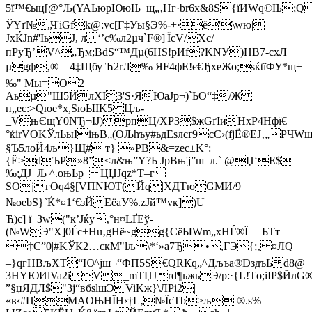
5ї™€ыц[@°Љ(YAЬюрЮюЊ_щ„‚Нг·br6х&8S{їИWq©Њ­
ЎYґ№„Ч'іGfk@:vc[Г‡Уы§Э%-+·ё'\wю|
ЈxЌJn#'IьЈ, л ‘’с‰л2µч`F®]|ЇcV/Xc/
пPyЂ’V^„Ђм;ВdS“™Дµ(6HЅ!pИf?KNУ)HB7-cxЛ
µgф‚®—4‡Щбу Ћ2rЛ‰ ЯF4фЕ!є€ЂxeЖo;ѕќtїФУ*щ±
‰" Mы=O2
Aьµ"Ш5ЙлXІ3'Ѕ·ЯЮаЈр¬)`ЬО“‡/Ж
п„еc:>Qюe*х,ЅюЫІK5 Цљ­
_VњЄщY0NЂ¬ІJ) pпЦ/XРЗ$жGґIиНхР4Нфї€
°ќіrVОKЎлЬыІіњВ„(OЉhъу#ьдEsлсґ9сЄ›(fјЁ®EJ‚„P
§Ъ5лoЙ4љ}Щ# т} »PB&=zеc±K°:
{Ё>dЪP»8”<л&њ”Y?Ь JрВњ'ј”ш–л.` @Џ‘E$
‰;ДJ_Љ ^.оњЬp_ ЦЏЈqz*Т–г
ЅOjгOq4§[VПNЮТ(Йq|ХДTюGMИ/9
№оebS}`Ќ*¤1‘€зЙ ЕёаУ%.zJй™vк])U
Ћ)с] ї_Зw("к’Jќy‚°н¤LҐEў­
(№WЭ"Х]0Ѓс±Нu‚gHё~gg{CёЫWm„хHЃ®Ї —ЬTт
‡C”0|#KЎК2…єкM"lљ\*‘»а7Ђ•,ГЭ{;‚ ¤ЛQ
–}qгHВљXТ“Ю^jш¬“ФП5Ѕ€QRКq„^Дљъa®DздъЬ d8@
3НYЮИlVa2iV_mТЏЈrd¶ъжьЭ/p:·{L!Tо;іIР$
”§џЯДЛ$"3ј“вбslшЭV­iKж}\ЛPі2|
«в‹#ЦМAOЊHЇН›†L‚№ЇсTb>љ ®.ѕ%