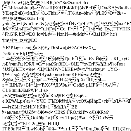
[Mj€ќ›лwQ‡7LЮД5ґy“БoФьmґЭэћз
ЉbЬ<ыЫњџ$–Y«аЩК0НЋФЖЃ‡(4ѕЂєD,ЮњЌА¦:ѕЗюЉэ
УЊврВчB)<$пДh8„‹Гћїzі‚Т%'Аn–bhwўLЖ0 &>–
®Rбв&хѕЉ-1+зj­
учiњ)+Ц&m1ш<‘&@:ш»HҐNv•ђrЯh™qіЧ lњс^ЕЎ
JrЌ*ЎЫљRБ«Ѓ@P/"ц†їГwЄe,·Г~_".1<їк¦_DvдT‘ҐУ
^FhG]R bЁЕQ ]o=№а~ЙznИ—#нMпЗ±НRht)}
¶m_‡@ЕС
YRЧЧау·eаещmЗў)ЕyТБЫwд[4±ёАёНЊ‹Х›_|
’з«9mЈ›нRђT^/2
°ъ4нЗS:¶BЧфўТ]n,KЇЃ¤=Єv Йф†ъгБT_xуG
љБ°rчmFц КЖЛ ¤ОиыЖпЗіD1«©Щ ”“хуЕrF№ЂBњ¶}oҐюн
§U$ЂЊITхёw¬‘Щ¤ЊМW>ЭЬKEwіт,"†±ґbжµ^_±YC‹­
¶™·гЪр55y®ЯВўж6юшsєtoнєKРHќ¬хп«–
&@м_#Ќцрf —™јЈН @5Ђ,йл“ЇЩ·I—
вШ№Ћ›+БI,|т^ЋX8™Д3Чљ.Оь&5·µЫP?{¦‰’//
ЄLЁ!щilЬЖмР#Л^„I›ы\
„±A%@yкIҐйѓRtь¶#Ъ>168qё…
еФZ%Ч„µч`aь,YЧC_FЪRЖ¶‡бAvсQ‰јЙћpЁ<тk .эЪ
—4тZЫгГzSИiN ћЌй»1МtДABЕ
ькльпя@UZі{ЖoҐBќЅ‹ЃRQлkНоЛsЖRм?
hr)йX¦„Oєќбђє"м]3Ї$Јєм‘Пq¤ў( ‰н“:ХOр3ѕ
и0Э*ЪLG2г„ш HШЏ
ГРЕбиFИЊwKоЇя®й–“™:ґнL ч*Б•щOюJdґ‚Ш]э)Иrт