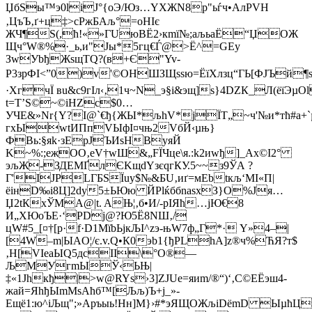
ЏбЅы™э0lіЈ°{oЭ/Юз…YХЖN8р"ьѓч•AлPVН
‚ЦъЪ‚ґ+ц‡>сPжБAљ°=оНІє
ЖЧ¶Ѕ(,ћ!«»ГUюВЁ2›кmї№;аљьаЁ“ЏОЖ
Щч°W®­%·_ь,и"Jы*5гц€Ѓ@>Ё^=GЕу
ЗwУbђЖѕщТQ?(в+Є"Yv-
P3зрФІ<”0)v'©ОНШЗЩѕѕю=ЁїXлзц“ГЬ[ФJЪй¶ѕ
·ХгчЇ вu&с9гIл‹‚1ч~N_э§і&эщ]s}4DZК_Л(ёїЭµOl
t=T’S©~©iНZс$0…
УЧE&»Nr{Y?I@`€ђ{ЖЫ*љhV*jЇТ„~ч'№и*тћ#a+`µЗ
гхЫwtИПпVЫфI¤чњ2VбЙ‹µњ}
ФBь:§яk·зEрJЪИsHВyяЙ
K~%:;eжOO‚eV†wШ&„FЇЧце\я.:k2иwђ]_Аx©I2°
эљЖ-ЗДEMҐлЄKщdYзєqгКУ.5~~з9ЎА ?
Г'IJРLГБЅЇuy$№&БU‚иґ=мEbtкљ‘МІ«П|
ёiнD‰i8Ц]2dу5±ЬЮю ЙPlќббnаѕxЗ}O%Jя…
Џ2tКхЎМA@|t. AЊ¦‚б•И/-pІЯћ…јЮ€8
И„ХЮоЪE·‘PDј@?Ю5Ё8NШ‚/
цW#5_[¤†[p·f·D1МїbЬjкЉІ^zэ-њW7ф„Г*· Y»4–|
[4W–m|ЫAО¦/є.v.Q•К0­эb1{ђPLhA]z®ч%ЋЯ?т$
‚Н[VIeаЫQ5дсІI­\°О®—
ЉМУгmЫЎ­‹ЬЊ|
‡«1Јhкђ|>w@RYѕ›3]ZJUe=яиm/®“)‘‚С©EЁэш4­
жaй=ЯhђЫmMѕAћб™[Љљ)Ъ+j_»­
Eщё1:ю^іЉщ";»Apъыь!Hн]М}›#*эЯЩОЖљiDёmD Ыµћ