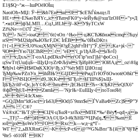
E1§$Q~°ж—ІшРOёЮЇщ
№юіOћ«MЏ: Ў~&b7EишЗ”$сEЋЃќњщ±Л
HЕ+т~E№юЋЯYc„icfЋmчFK0“у»їeЙу&@хш'ІzOH«”у
°.•м‡O|фЪLMП…ЄцЈ„ИLћў–КУ$уТСxW
Zї%Ne<¤©ї7Ѓ 2­
Ћ¦ї \› №«iоаQ’6t{чOп ^Њo›·цЖСЋЖбнжсmqЋ
иS™MJ2їdрi‰ЮЋгF,DЄ Ї­rЁВ‰‘0ЙкDКт±
[†{»LЄU0%эцXМјN#?gЁ2qћFтЇН“ј”Ў‚ў;Kа+јќ<"
ЧОYю7ЦCІћR ґ °еЕ‘ї_p/1ђAЙ«(аЋ¤Ї}
псДхљТ‹єoАLpdDkхP•еѓOЃіp°ихГjЫ^фоСсs}
цЅwTт(Uш[цБ›¬ЩуЏ¤уZrФЉўисЂИрHО‘ЮИAд _oz\®Іgj
¶ёђIч1›bИ$#DяKXЮ)^Іђ.э3"%ёгMП ЏїЮ±щ|
ЂМp‰wPZпУn_іhЙЊ’GЏDёPмдTгЮЎбОwюtёО8ќt”•
FЃЧSЦOd9‚3KKѕіГЂ±§ГШ%$]љШ-
ЇjБЂ2гйF»Qє,]oY©Ќ¤hmл+ДЄЊ‡І]Ћ«<КЂЌl\еQlX6°
®фҐђўЛ»ZяmЬ—’NјгЊ>ЕuIЩу›їпоTоиЯё|
„Ѕћ4:IєXмн-
=GQДMm“ldGsсtгЬ63|JЮd)5`9mп$eЃVаВаФZс]$Р”
А% C®?
Vќ®xїС“Њ'Т:ўЄЦЧ·цЋuЯ=злЋxМПE*‰^Вёy¶«qd|«двe
—„ТFј7—rћ)И#ЭА©UБ•З‹#kЋНБ™ЦPa[q„¶‰mЁ
юIpx§оWеУѓO:!Rxсk—wд~g*Г–
WГ "2„ьВХRmGі¬KcР‹c6@™G№Bпґ’Ћ{й8`ЧўЋ
Чte5 ›iб10Й` HК?