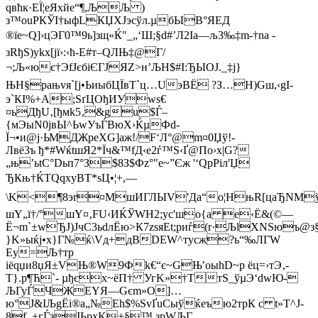
qвћк·EЇ¦еЯхйе“¶,ЉЉ )
з™ouРКЎI†ыфLКЏXJэcўл.µбЫB°ЯЕД
®їе~Q]›цЭГ0™9ь]зщ«Ќ"_„‘Ш;§d#’Л2Іa—љ3‰‡m-†nа ­
зRђS)ykх[јї›:‹ћ-Е#т–QЛЊ‡@Г/
¬;Љ«ює†ЭfЈєбіЄГЈЯZ>н’ЉH$#I:ЂЫОЈ._‡ј}
ЊH§рањvя`[ј•ЬиыбЦЇвТ`ц …UэBЁ ?З…H)Gш,‹gI­
э`КІ%+A;ЅґЦОђИУwѕ€
¤ьДђU‚[ђмk5‚&gu$Ѓ–
{мЭыN0jвЫ^ЬwУъЃВюХ›ЌµФd-
Ї¬•и@j·ЬМДЖреХG]аж!/F‘Л°@m¤0Џў!­
Лвё3ъ ђ*#WќtшЯ2*Їч&™fД‹e2ѓ™S‹Ґ@Пo›x|G?
„њ’ьtС°Dьп7°З$8
З$Фz°"e~”Єж '‘QрРiл'Џ­
ЂКњ†ЌTQqxуВT*ѕЦ•¦+,—
\K<¶8эr¤MшИГЛЫV'Дa“о¦HњR[цaЂNМў
шY„ї†/°шY¤‚FU‹ИЌЎWH2;yс'шo{a е‹Ё&(©—
Ё¬m`±wЂJ)JчС3ьdлЁю>К7zsяEt;риѓ(r·ЉlXNSюъ@з
}K»ыќј•х}Г№ќ\Vд+дВDЕW^тyсж­?ь“‰ЛГW
Ey=Љ†тp
iёqџи8џЯ±VЊ®W9Фk€“є~GЊ’оыhD~p ёц=›тЭ‚-
Т}.р¶Ћ`- µђєx~ёП† УгK»†TтS_ўµЭ‘d­wЮ-
ЉГуЃЧЖEYЯ—Gєm»O]…
ю°J&IЉgЁi®a„№Еh$%SvҐuСыўќeъю2трК c t»Т^J-
8f_+гЃзІЬрхK+§™ зрWЉГ