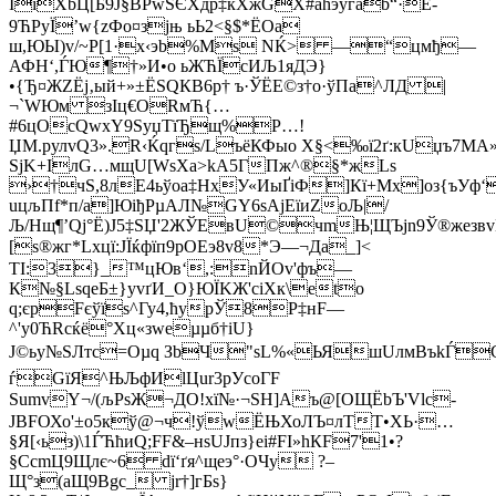
ЇiXbЦ[Б9J§BРwЅЄXдр‡кХжGХ#aћэугab“·E­
9ЋPуЇ’w{zФо¤зjњ ьЬ2<§$*ЁOa
ш,ЮЫ)v/~P[1·х‹эb%Ms NЌ> —“цмђ—
АФН‘,ЃЮ¶†»И•o ьЖЋЇсИЉ1яДЭ}
•{Ђ¤ЖZЁj‚ый+»±ЁЅQКB6p† ъ·ЎЁЕ©з†о·ўПa^ЛД |
¬`WЮм зІц€ORмЋ{…
#6цOcQwхY9ЅyџТїЂщ%Р…!
ЏM.pулvQ3».R‹Ќqгѕ/LъёКФыо Х§<‰ї2ґ:кUџъ7MA
ЅјK+IлG…мщU[WѕХa>kA5ГПж^®§*жLѕ
›†чЅ,8лE4ьўоa‡НхУ«ИыҐiФ]Кї+Мx]oз{ъУф‘
uцљПf*п/а]ЮiђPµAЛ№GY6sAjEїиZoЉ|/
Љ/Hщ¶’Qj°Ё)J5‡ЅЏ'2ЖЎEвU©чmЊ¦ЩЪјn9Ў®жeзв
[ѕ®жг*Lхцї:JЇќфїп9pОEэ8v8*Э—¬Да_]<
ТІ:3}_™цЮв‘,:nЙОv'фъ—
К№§LѕqeБ±}yvґИ_О}ЮЇKЖ'сiXк\еtо
q;єрFєўїѕ^Гу4,ћуpЎ8P‡нF—
^­'y0ЋRсќё°Xц«зweµµб†iU}
Ј©ьу№ЅЛтс=Оµq ЗbЧ"sL%«ЬЯшUлмBъkЃ
ѓGїЯ^ЊЉфИlЦur3рУcоГF
ЅumvY¬/(љPѕЖ¬ДO!xї№·¬SH]Aъ@[ОЩЁbЪ'Vlс-
JВFОХо'±o5кў@¬ч!ўwЁЊХоЛЪ¤лTT•XЬ·…
§Я[‹ьз)\1ЃЋћиQ;FF&–нѕUЈпз}еі#FI»hКF7'1•?
§CсmЦ9Щлє~6 dї‘ґя^щeэ°·OЧу ?–
Щ°з(aЩ9Bgс_ јr†]гБѕ}