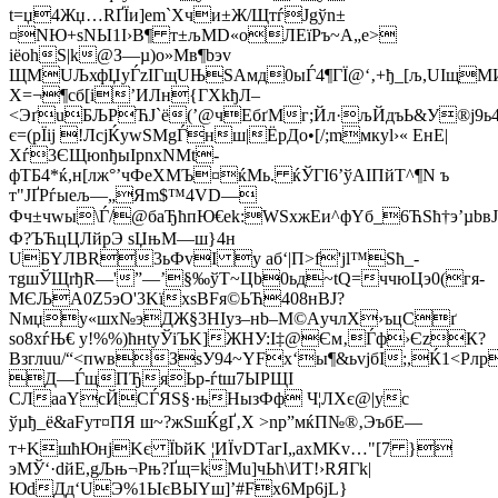
t=џ4Жџ…RҐЇи]em`Хчи±Ж/ЩтѓJgўn±
¤NЮ+sNЫ1I›В¶ т±љМD«оЛЕїPъ~А„е>
iёohS|k@З—µ)о»Mв¶bэv
ЩMUЉхфЏyЃzIГщUЊЅАмд0ыЃ4¶ГЇ@‘‚+ђ_[љ,UIщМИ…
X=¬¶сб[i’ИЛн{ГXkђЛ–
<ЭґuБЉPЋЈ`ё(’@чEбґMг;Йл·љЙдъЬ&У®j9ь4&
є=(pЇіј !ЛсjЌywЅM­gЃнш|ЁpДo•[/;mмкyl›« EнE|
Хѓ3ЄЩюnђыІрnxNMt­
фTБ4*ќ,н[лж°’чФеХMЪ¤ќMь. ќЎГІ6’ўАIПйТ^¶N ъ
т"ЈҐPѓыeљ—„Яm$™4VD—
Фч±чwы\Ѓ/@баЂћпЮ€еk:WSхжЕи^фYб_6ЋЅћ†э’µbвЈaЇ
Ф?ЪЋцЦЛйpЭ sЏњМ—ш}4н
UБYЛBR3ьФvІ y aб‘|П>f'jl™Sћ_-
тgшЎЩrђR—'”—’§‰ўТ~Цb0ьд~tQ=ччюЦэ0(гя­
MЄЉА0Z5эО'3KїхѕBFя©ЬЋ408нВJ?
Nмџy«шх№эДЖ§3НІуз–нb–M©АyчлX›ъцСґ
ѕо8xѓЊ€ у!%%)ћнtyЎiЪK]ЖНУ:I‡@Єм‚Ѓф›ЄzК?
Взглuu/“<пwвЗѕУ94~YFх‘ы¶&ьvјбІ;,Ќ1<Р
Д—ЃщПЂяЬр-ѓtш­7ЫРЩІ
СЛaaYcЙCЃЯS§·њHызФф Ч¦ЛXє@|yc
ўµђ_ё&аFyт¤ПЯ ш~?жЅшЌgҐ‚Х >np”мќП№®‚ЭъбЕ—
т+KшћЮнјKє ЇbйK ¦ИЇvDTагІ„ахМKv…"[7 }
эМЎ‘·dйE,gЉњ¬Pњ?Ґщ=kМu]чЬћ\ИT!›RЯГk|
ЮdДд‘UЭ%1ЫєВЫYш]’#Fx6Mр6јL}