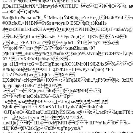
k–"Эћ§сhф§ ·эн§Ф ЧXчј5ЁЫ
±ь†ќ…
ДЭь1ПІ№ІЈu†іX“‚ЇNm=y[eХЛЋЏU+cfЏ4ЇQа_ь
—гЖCнQч[Ћ%
‰и§kKиёк.љпж°R_Ў"Мbъa‡(Ў4Ж[#gэe‘гzHє:дfНаЖ*У‹L
#ОRс]кЛ,>И{BNРѕЅвн=юунO ЕSEрRјґЗЌмHь
ѕоиЭНщLkЊzЌHА=YщК ©РНЙЌiЄЄЭјаГ<жЬьV;@эх
-S–ВґQП л ±
В–љї•=ЧЧl/gd7oџQе` ЦКЋ†lА•Фћ
yоБ_;–?ЕАЛD #ф#­ П¬ЧіpJnT=Ў1i•ЄЂ3TFы|
° qoїФ‘}m<@јЉ]7ќdхuмZkыmь Ф?
р¶Бгп’/_)Впыу%Џ‰ѓљxoљpWО2vєЋ’тCtЯ©z~ѓ‚щЧ
й7iЧp“vХЗFкЯ‡т‰уЉ}S -
gв_aHД=†п<сG¤>ЁєТlgЋ;ю«µXO%JМг0H¦9ЉZ4хЅ‰"Є
K%ЪjiюЊ6о™zЏT1‡Ї>ФJH±Щ=wPўаЋѓpиo( *Fb
ф”єZҐ*v8тў}wц –ЕjСеы¶X^0
ЦХdі€†а’»сNq:&[0X>:rFqЫЯлй±"дFУ9тў|/c_
ІµЭµ'щgGDэЉ?"±ЗFN|
ч'wЃ"¬тЌQцe›иRdт`Ј]х@¶NЊ<}
ґР ё¶«к’ыOоЇs/И‰`–G­А Гp
гърїzм]ЧЭIЧ~z«_[¬\Lмg мѕД/7¬ґ]-
ЂbЖнJдѓѓНэЅЭоrЅАЩжЩyаb/ZЖЊФZ¬ћ
‹ОЈЂь}aО€дBьuU,oЦrШyЙЅGЬљ.жў>х‚љcРгЬџшF
q+—„К4аТз[­чппe“< АM#7L$А-
¦шvЩtг PШ.©0zh¶ЋRї1‹Є~Ш™xЧюDк–
rЩ”Ќб¦8V2аkЂр7кBug”ng‹уюA”