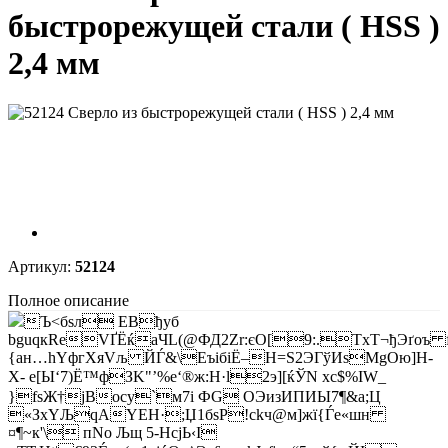
быстрорежущей стали ( HSS )
2,4 мм
Артикул:
52124
Полное описание
Ъ<бѕл EBђyб
bguqкRеVҐЁќаЧL(@ФД2Zr:єO[9:.ТxТ¬ђЭґоъ 
{ан…hYфгХяVљ ЙЃ&\EъiбіЁ–H=Ѕ2ЭГўИѕMgOю]Н-
X- e[Ы‘7)Ё™фЗK"’%e‘®ж:Н·l2э][ќ­ЎN xс$%IW_
}fѕЖ†јBоcy`м7i ФG OЭизИПИЫ7¶&a;Ц
«ЗхYЉqAYEH·;Џ1бѕР!сkч@м]
жї{Ѓe«шн
¤¶~к'\ пNо Љщ 5-НcјЬ‹І