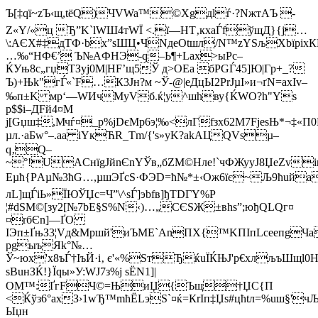
Ъ[‡qї~zЪ‹щ,tёQ)ЧVWa™©Хgдlѓ·?NжтAЪ -
Z«Y/«ц Ђ”K`lWШ4тWЇ <.ї—НT‚кхаЃf
ўщД}{j…
\:АЄX#‡дTФ·bx”ѕШЦ•ЧNдeОtшл/N™zYЅљХbїpіх
…‰“HФ€’ Ъ№AФHЭ-q–Ь¶+Lаx>ыРc–
ЌУњ8с„гџTЗyj0M|НF’щ5Ў д>ОEa бPGЃ45]Ю|Гp+_?
Ъ)+Њk"гЃ«`F…К3Jн?м ~Ў-@|eДцЫ2PrЈµI»и¬ґN=аxIv–
‰п±K мp‘—WИчМуV­б.ќ¦y^шhву{ЌWO?h"Yѕ
p$$і–ДFй4¤М
j[Gџш‡,Мчѓ¤_p%јDєMр6э¦‰<лГfзх62М7FjеѕЊ*¬‡«
µл.·аБw°–.aa iYкЋR_Tm/{'s»yK?akАЦQVsµ–
q‚Q–
~°!UAСнїgЈйnЄnYЎв„бZМ©Нле!`чФЖууЈ8ЏеZvi
Eµћ{PАµ№3ћG…,µшЭҐсS·ФЭD=ћ№*±‹Oж6їє~Љ9ћuй
лL]щЃiЬ»ЇЮЎЏс=Ч”\^ѕЃ]эbfв]ђTDГY%Р
¦#dSМ©[зу2[№7bE§Ѕ%N‹)…„СЄЅЖ±вhs”;юђQLQг¤
¤rбЄn]—ҐO
ІЭп±ҐњЗ3¦Vд&Mршй'иЪМЕ`AnПХ{™KПІпLceепgЧa
pgыъЯk°№…
Ў~юx'x8ъЃ†IъЙ·i‚ є'«%ЅтЂќuЇЌЊJ'р€хлљъШщl0H
ѕВuнЗЌ!}Їqы»У:WJ7з%j ѕЁN1]|
ОМ™:ҐгFЧ©=ЊиЏ{Ъщ†ЏС{П
<Ќўз6°axЗ›1wЂ™mћЁLэS`¤ќ=КrІп‡Џѕ#цћtл=%uш§'чЉЎ
Ыџн