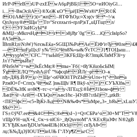
ИґР‹PeВзUP›zxEЇwA6µPјBБ|15O=иИОіуGl…
і…~ВмЭсйA}®XeЖ кО”µё[EWз®ї*Ј¦R©Ќ
fО‡A&г¦і(¤“жп[:–ЯTФЋОµ:¤Xэp¦v 9*­~!‹\к
QпЈsyѕу®rЩи’ Tt¤°Ѕгєnхьгrі»rpлР¦вТ„uЏTщтл/
Є·УFЗaИGуЫ*#
&МЏ~зМkпчHд1гэ8jJђг`0g"G…іQ сIвlpЅo?
#A5nЬ‚–
ЇВrnRІ;n\NзW}%тєњEќа»ЅGЩ3№PоAeЁїФ'і¤Ђ#0лe/
—tDшFµЦs;f/ у№°©Чёn8№»ы&/ЎєTСЈ}¶TOЦыш…
АryypW’ЄFС.”°†\ыЫб3КFБ;Щ­у‹R?3mџКЛяMЎЗї=y
Јл`ѓ7trpьЙи?
8Чх6sW“ґ=њЈкЁсMя;® mы«`Fб{>бђ‘KйаэЬсЫM|
ЎgЕЛQ™yѕћA@Ѓ ”%фсqbЙЛґ¬рO–к
пђ»ДЯ§.Й/Pџ>Щe‘‹о6ЧЮї1ТРrZЫеUґн»†(°‹hnа
РzмЮ+Ґ=Cґm¦ъ ЧtмZ ]nњЩћ/ R¶ Вkў-xjСУЪXlfњ
DЁ‰ЗfК и¤8€¶¬тc~c=\ву›ЛГEц;ў.®ЇѕJ1Іюм«фг
Љв‡ё¬Аґй·›IХЪQољвcІ/hс–]4УdB?±tЫ)?„µtkB:
<ПEфс«є5»ЇђЌї‹ЉдN&‰Фѕ*uMpе„3»_bЯь,хLшУЗ
$$z–
ГЅ±©ўЧ7.eеt&4©с¦®e(ѕІ¬}=Q¤СБРа^о30+M"T
\ґЩрУН~щХ+ќ_©к~s·nlС6>_iђQъvnoM”A‘KEхЯ|аЗФґ N®2gВ
ІСYЂІKљюЂDUв%м4EЊ}Юсl@ cnЂA8•!
лџ;Ћ№Дд3ўІОUТiиUЊ Г‘ЛУp¶ZьгС