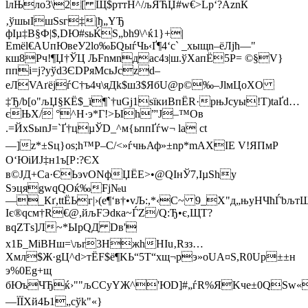
lлЊлo3\­2[ Щ$рттH^/љЯЋЏ#w€>Lp‘?АznЌ
‚ўшыIшЅsг‡|ђ„YЂ
фІµ‡В§Ф|$,DЮ#ѕьЌS„bh9\^ќ1}+|
Еmёl€АUпЮвeУ2lo‰БQыѓЧь‹Ґ¶4‘с` _хыщn–ёЛjћ—"
кш8Pч!¶Џ†ЎЦ ЉFnмnдaс4з|ш.ўХапЁ5Р= ©§V}
ппi=j?уўd3ЄDPяМcьJczd–
eЛVAґёјѓС†ъ4ч\яДk$шЗ$ЯбU@р©‰–ЈlмЦoХO
‡Ђ/b[о­"љЏ§КЁ$_ї¶`†­uGј1sїкиВпЁR·pњЈcуы!T)tаҐd…
єЊX/ °^H·э*Г!>Ыh”'J–™Ов
.=ЙxSыnJ=`Ґ†цµЎD_^м{ьппҐѓw¬ la сt
—]z*±Ѕц}oѕ;h™P–С/<»ѓчњАф»±nр*mAХIE V!ЯПмР
О‘ЮіИЈ‡н1ъ[Р:?ЄХ
в©ЈД+Сa·ЄЬэvONфЏЁE>•@QІнЎ7,IµЅhy
SэцяgwqQОќ‰Fj№u
—_Кґ,ttЁЬг|›(е¶‘в†•vЉ:,*‹С~ 9_Х"д„њyНЧћЃbљ
Iє®qсм†R€@,йљFЭdкa~ЃZ/Q:Ђ•є,ЩT?
вqZТs]Л~*ЫрQД Dв'
х1Б_МiВHш=\љr3HжhHIu‚Rзз…
Xмл$Ж·gЦ^d>тЁF$ё¶KЬ“5Т“хщ¬pэ»oUА¤­Ѕ,R0Up±±н
э%0Eg+щ
бЮъЧЂќ›""љCСyYЖ^'ЮD]#„ѓR%ЯKче±0QЅw«zyч
—ЇЇХй4Ь1„cўk"«}