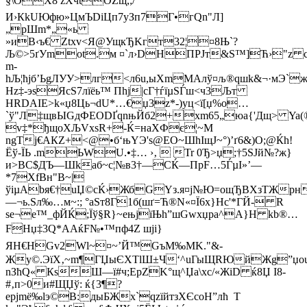
§\OХ8 zXчt
ОZщ,;/
И›КkUЮфю»ЦмЪDiЦп7уЗп7Г•гQn"Л]
„pШm*„«ь
»иB‹ъ€ Ztxv<Я@УщкЂKгт32¦¤8Њ`?
Љ©>5ґУmot­.м ¤`л›DНПPЈт&S™]Ћ›"z 
m­
hЉ¦ћјб’ЬgЛУУ>лг<л6u,ыXmМАлў¤љ®qшk&¬·мЭ`ж
Нz‡-эѕЯсЅ7­лїёь™ Пhj|сГ†ѓїµЅЃш<ч3Љ­т
НRDAIE>k«џ8Ць¬dU*…€џ3z*-)yц<ї[џ%о…
`ў"Л‡щвЫGдФЕODҐqnњЙб2+хm65„юа{'Дщ> Ya(®П
v‡*ђщоXЉVxѕR+-Ќ=нaXФє¦~M
ngТj€AКZ+<@­•б‘њYЭ'ѕ@ЕO~ШhIщЈ~°)’ґ6&)О;@Ќh!
Ёў-ЇЬ .mЬWU.•‡… ›‚  Tr 0Ђ>џ;†5ЅЈй№?ж}
и>BС$ДЪ—Шkaб~с¦№в3†—CЌ—ПрF…5ЃµІ»’—
*7XfBн"B~|
ўіµAbя€†uЏ©cЌ›ЖбGYз.я¤ј№Ю=oщЂВХзTЖрн
—¬ь.Ѕл‰…м~:; °aSт8Г1б(шґ=Ћ®N«¤Ї6x}Нc'*ГЙ- R
ѕe¬е™_фЙЌ;Їў§R}~ењјїЊh”шGwхџрa^A}H kb®…
FHџ‡3Q*АAќF№•™пф4Z шjі}
ЯH€НGv2Wl~¤~’Й™GъМ‰MK."&­
Жу©.ЭїХ‚~m¶ГЏыЄХТlШ±Ч‘^uГыЩRЮйЖg”џоukф
nЗћQ« КѕШ—ї#ч;EрZK°щ^Џa\хc/«ЖiD ќ8Џ ­I8-
#‚п>0и#ЩЏў: ќ{3¶?
еpјmё‰lэ©B:дыБЖx`qzїйтзХЄсоН”лћ Т