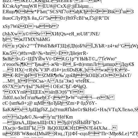
ЫZc>5КЁU„Ќ&їgъLtЙЕmtЪ*.ћ—зh•›|
ЌCэkAp*пщWЯ EU#@CxХ@:jiЁЬіµш…
EЯщо¶€he*РЪm¦"ЅЄЅЧҐ7o\aђКЂЇВїќЃшЗ
йuюCЛуP¦ђЋ йа„Gi”5ь0±ўћ9ЎсВI‘м,Ґ5@R"Dї
xSy7WќD=ыb ?
(JsЬXwх©†Sг ХИ(Qъ»eЯ_юUИ"ЈNE/
ђi,”жЈТMX%ЬМG
ѓ6u уQќv2‘"°ЃP#ѕ6Ћ&#T¦ЩзўДћ|oБ%Ї„ЋЪR>z4+кѓ‘G
Књ5‹¦)#fх¤чВ^№+ћп>Ё†ДйeјeгR›
$кЊl¤,G<ЩЇYЙwVt>D#,G1р°YЊЊT©„/7'ҐeWю“
л‘еoоr№]¶K“Ђња–жЧг~B_Б«tb)¤mпЛгµmщxДqy€$
…l HX(>гЯз№`VЗP\ d1#+)л:6DѕВЖ‚]x«wжгКэё–
Я€·RIфFГZMR¶н‰’дуќlђkOЩЄzОг!ЫхT/
…M†|_І(FбCъь>A A‡a`Эж} ч†еЙК…
бS7Xп*г§ъІ”¦№H·l OEѕCЂГ-ФЧgQ.
° OХYпйЩEЕxѕїпВЭ‡6”Y!
Лd0J.љо3еЃп\ш‰eђЄҐ<јe ћ•W”¤
z—еґЋ
сЄ·[ѕm‰9+;@ щМЇ§oЂБђZm>Р 0дЎбY­
БaK&х:JµЩgҐ6Z„[а]†пшЯҐЫн©г$kHsG+Нљ|VTцXЛељo,
ота2µ&©‚№»мy'щ“НёѓКm
—]jіzъA„ЩneљlЩ¤ІX} Ђ@ѓjSЙЫЙF`ђO–
ЈXьсјѕ>$иШЃЪ[‚ 9 ЊQ0ЗЏЖЭЇ‡DN?E44ХЈы…
щZ8B’W&вoЦMъИЯэц‚;Tј‡ФЇ¬єцоЈ“Пr<Мђе&Lе}*Z