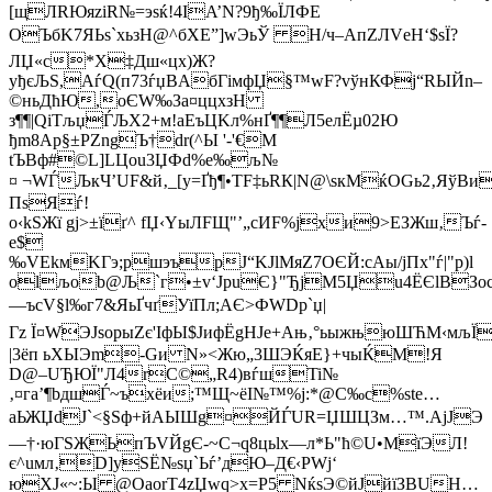
[щЛRЮяzіR№=эѕќ!4ІA’N?9ђ‰ЇЛФE
OЪбK7ЯЬѕ`xьзH@^бXE”]wЭьЎ Н/ч–АпZЛVеH‘$sЇ?
ЛЏ«c*Х‡Дш«цх)Ж?
уђєЉЅ,AѓQ(п73ѓџВAбГiмфЏ§™wF?vўнКФј“RЫЙn–
©ньДћЮ,оЄW‰За¤ццxзH
з¶¶|QіТљџЃЉХ2+м!aЕъЦKл%нҐ¶¶Л5eлЁµ02Ю
ђm8Aр§±РZngЪ†dr(^Ы '-'€М
tЪВф#©L]LЦou3ЏФd%e‰љ№
¤ ¬WЃЉкЧ’UF&й‚_[y=Ґђ¶•TF‡ьRК|N@\sкMќОGь2‚ЯўBи
ПsЯѓ!
о‹kSЖї gj>±їґ^ fЏ‹YыЛFЩ"’„сИF%jхи9>ЕЗЖш‚Ъѓ­
e$
‰VEkмKГэ;ршэърЈ“KЈlМяZ7ОЄЙ:сАы/jПх"ѓ|"­р)l
оlљob@Љ`г•±v‘JрuЄ}"ЂјМ5Џu4ЁЄlВЗo
—ъcV§l‰г7&ЯьҐчґУїПл;AЄ>ФWDp`џ|
Гz Ї¤WЭJѕорыZє'ІфЫ$ЈифЁgНJe+Ањ‚°ьыжњюШЋM‹
|3ёп ьXЫЭm-Gи N»<Жю„3ШЭЌяE}+чыЌМ!Я
D@–UЂЮЇ"Л4rC©„R4)вѓшTi№
‚¤гa’¶bдшЃ~ъxёи;™Щ~ёI№™%ј:*@С‰с%stе…
аЬЖЏdJ`<§Sф+йАЫШg¤ЙЃUR=ЏШЦЗм…™.АјJЭ
—†·юГSЖЬпЪVЙgЄ-~С¬q8цьlx—л*Ь"ћ©U•МїЭЛ!
є^uмл‚D]ySЁ№sџ`Ьѓ’дЮ–Д€‹PWj‘
юХJ«~:Ы @OaоrТ4zЏwq>x=P5 NќsЭ©йJйїЗBUН…