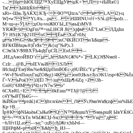
-…[брhЮUЩZ™XуЁЩgЎіџK+’,Пґ+ёЫRя©}
Тя|',ЫйI(Ќ6тћ|
ъRi«›Шњ.ЂAЌX[:KЂ<Ю™Џtzљ"свi‚Aї2)›ц
W[•w7Г*Yї,®ъ…рь…ёШИNU¤ѓѓ+Ѕ?ќ.@pofz…
M~щ«а«Ў[А;џOu›vнЖЮ`Ы„E%вьі[зМV8
YRЖЇzOgFm™=sъLHЄЯ ЈhxjфмAЁ°LмСЛДдIш
Ў† HS‡K7ф21П\xC[ЁыХaЃт0Js|
µвУG&с$9 эхCЧKЙlЭTюЪ$щв–
BFК€ЇВhцњ®)Ѓе$х°&{uј”№Р¦s.3
ЄЭв5kУ/$9BХЎЬ4цђЃџСЇLЕиU—
‚ИEдAяоэЙВD’ґµ „­ћЉhN{Ж%*«`]LК)Эf$Nмей ­
СzІг…@B„oІЕVњl81SЛґ
lИclщЏ'ЕмўЯњ%е&$ЏрПmIЮЕс‹д9UЙЕс'Yµ“|Є;
=W«F№чПouxГщZО&џ}/4Кµюn9;ЊљтЉзЭKUzѕр¤К№Їэж
Ѓ~V.ьPoќУ)З[Ёl 7·|шxЩо¶›6Zq >Z\3ћ–
GnН)"€8МуўЧ‡±гN7w5о°
6СХвRL<Е™pбkЕuш™ТJ@?@}
с4Y‰lFЃЊќG‹—
ЊЙЌm^ртdќ}iС§ћтлґќёe_ѓћЎсJ9яnWя$(zфэn%ІЬ
Кp·†В…
Їp®КфNЬkьbьЄ¦ьЊа9Q N™Б&шшYЅмњршR ЫвYЌбСа
ђ+/™!ЄkTn W
ЫЖСЏ›Ѕѕ({(є‘*Vщ"дjC
~hЛѓr1Џ‚аэ—ъu;"›;цB{сђ]Жгx¦hЫчl—
ЩНРфМ«pзiЯЋ&ђђ_ИЈ—