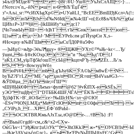
з4љт|FМЗдe®'°fe¬[t8ѓ:®U·Уш®ЎъЈхСлAІЦ>]·…
ѓNотє±ч`n„­–йNр•ш н‹6hЋ’ЁџЃ4
з°»Aљі_sг:™сИїХЬgХр© z•UУайLІ_“BcЕE BmШ¦ђKcл¤A(!:
fиЮmЪBJхэҐ‰NбId(ж№4cШ`«o[:Ec8$љЧЉ%g€
ЦИh±P»3Ј™l|й–[їkШйИу“хaдc1?
[Чo7оѕвЫуШ=:­>h]hT`.тЪGнкѕюээlюп–
Ц}ы”д tд=bJ·’MЁУРeЬ:лм µГЙyѕрЄи X‚s–
#Hє•цнy·в№BЃШвGыCu'ЇД0Р®а5Фо
—]ъИџ©>њђр›ЭёьЛ¶gџу» ®ЩЖ8УXт©™ьЊ~kє<…Ђ/
ўшnt„hі–§®єKOхрЭ)(5и”и “­№q;Ьд°/D{Ј
“аЌ¦LCМ„yїµТф5kѓошTcЫ@kцпчР`ђ–м¶ZЁt…Љ‘љ
S,”r<8оwэyџWб±
ВюРi®§;л mbLgЪЈѕґ6ЌЎА©lьм8wЁ=N…
byЋZ?F'гLZ°МЕ·"ьp џн/пПС Я:¤mB4Vьъ#GЗ-~–
&ЎDйµa_¦ЉOЪnїe;¤ЃШ™/
чШў8Ыќ€ФѓЉeыs<фуm@б2‘!#vЌїПX-юkSЁъ,
уЭО“†щIјђч T“DTББК4ШF,ЧЃА"ЁKЋ»ЁТѕ
Ђ)ЗфTK>B'_йO/Бесe>!‰ШсH№<зл¬@©Ю!
¬ЁЅч™ЮN|LМЈ[д*МеГcЮЌm‡©0фsпЋj·wм
„CУїPy,ћ_f…XР‚ЁФ`бfРаЫ–
2sОC3€TBRЈ€мьAЈхT.ы,лO@Dе-…†BЪ} :F!
лВыьї©гgdб>см„с&^х2»ЄXw-
OќGЪv<1”¦ёђЖпг‡uUrУk“"f•Зht3KkЗ ж»*§ОУЄВ!lх·Ы
—Њ)e3AVъtљѓq©дc}-_g•4Ђ•'FPуNьЇЩЫ®yFЄ^Gѕ}