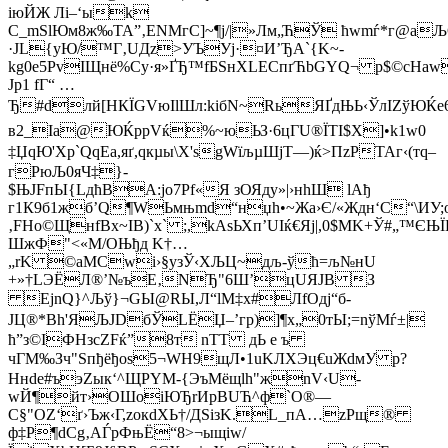
iюЙЖ Лі–‘ыk
С_mЅlЮм8ж‰ТА”‚ENМгС]~¶ј/|­»Лм„ЋЎ ћwmѓ*г@a
·JL{уЮ/™Г‚U
Дz­>УЪУј·¤И’ЂA`{K~-
kg0e5РvIЩнё%Cy·я»ҐЂ™fБЅнХLEСпґЋbGYQ¬ p$©сHaw
Јр1 fГ“ …
Ђ#dлй[HКЇGVюІlШл:kібN~RьЯҐдЊЬ‹ЎлІZўЮЌ
в2_Iа@ЮЌpрVќ%~юЬЗ·6цГU®ЇТI$X]•k1w0
‡ЏqЮ'Xp`QqЕа,яґ,qкµы\X'sgWїљµШјТ—)ќ>ПzPТАг‹(тq–
гPюЉ0яЧ‡}­
$ЊJFпЫ{LдћBА:јo7Pf«Я зОЯду»|›нhШ lАђ
г1К9б1жб’Q¶WЬмњmd“нџh•~Жa›Є/«Ждн‘C“\ИУ;
‚FHo©ЩнfВх~IB)`х` ;,kAsЬХп’UIќ€Яj|,
0$MK+Ў#„™ЄЊ
Шж
Ф"<«M/ОЊђд ­K†…
„rK ©аMСwi›§узЎ‹ХЉЦ~дљ-ўћ=љ№нU
+»†LЭЁЛ®’№ъЕ‚NЂ"6Ш’цUЯJВ З
EjnQ}^Љў}¬GЫ@RЫ,Л“lM‡х#ЛfОдј“б­
JЦ®*Bh'ЯЉЈDбЎLЁЏ–’гр)]¶x„0тЫ;=nўМѓ±|
ћ”з©ІФНзсZFќ”8т nТТ дЬ е ъ
чГM‰Зч"Ѕпђёђоѕ5¬WH9щЛ•1uKЛХЭц€uЖdмУ p?
Ннdе#ъэZык‘^ЩPYМ-{ЭъМёщlh"жnV‹U­
wЙ¶йт›ОШoiЮЂrИpBUЋ^ф`O®—
C§"ОZ‘ґ›Ъж‹Г,zoкdXЬ†/ДЅiзK.L_пA…zPщ®
ф‡Р¶dCg‚АЃрФњЁ“8>¬ыщiw/