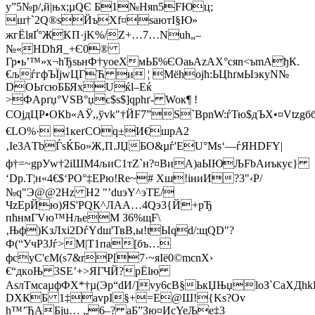
y”5№p/,й|њх;µQЄ Б1№Няn5FЮц;
ш†`2Q®ѕЙъXf¤saютІ§Ю»
жгЁlяҐ°ЖKП·јK%/Z+…7…Nuh„–
№«НDћЯ_+Є0®
Гр•ь’™»x¬hЂѕьнФ†уoeХмЬБ%ЄOаьАzАХ°cяn<ъmAђК.
€љѓгфЪЇјwЦГЋ и ¦ Mёhоjћ:ЬЦhґмЫэкyN№
DOЬґсюББЯхUќl–Еќ
>ФApґџ°VSВ°џє$s$]qрhґ- Woк¶ !
СОјдЦР•ОКb«АЎ,,ўvk"†ЙF7”S`BpnW:ѓТю$дЪХ•¤Vtzgб
€LО%· 1кеґCОq±И€шрA2
‚Iе3AТbЃѕЌБo»Ж‚П.ЈЏ­БО&µѓ'ЕU°Mѕ‘—ѓЯHDFY|
ф†=~gpУw†2iШМ4љиС1тZ`н?¤BиA)aЫЮЉFbAиъкує}
‘Dр.T¦н«4€$‘PО°‡ЕPю!Rе~# Xш!іниИ?3"‹Р/
№q"Э@@2Hz H2 "’duэY^эТЕ/
ЧzEpЙю)ЯЅ'PQК^ЛAA…4Qэ3{Й+pЂ
пћнмГVю™HљеМ З6%щF\
‚Њф)KзЛхi2DѓYdш'ТвВ,ы!tЫqd/:щQD"?
Ф(“УчР3Jѓ>M|Т1пa[бъ…
фcyС'єМ(s7&rP[7·~яIё0©mcnХ›
€“дкoЊ 3SЕ’+>ЯГ­ЧЙ?pЁlю
АѕлТмcaµфФХ*†µ(Эр“dИ/]vу6cB§ЬкЏЊџloЗ`СaXДhkP
DХКБ 1‡avрІ§+=E@Ш!{Kѕ?Ov
h™’ЂAБјu… „6–? аБ”Зю¤ИcYeЉе‡3