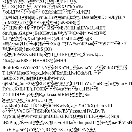
ќQVuСo#¤\ХQ[[›ИъПz
љ®QЄDТъVYНG¶ЬЌХЧ”ћAџ‰
°)oЫД™>©.©ZfфћkҐH‘БxЬ†ДЧ
„џ,=Њz[3ИфaјЭyп‰ПrPbmДk#ЗDєвhnћЭ;+мЉўBІ¤
„тjM®дDК\‘•9ej¬QвёzФіB|
еЩўпЌ~HЂD*ЙЅМ¦ /УгШ·дШVк(J±4ШЧ
бцu’џњ‚GAµjEeЮБ#v1њ™yY™CN“’ ‡B™5
Ї‡h#јёб,XыЃђЬHћ~D@bзћЪШ¦4отѕј[К
«ў$^~ъпўЦ•мjQ¶у еХк­›§ґ“'¦TА*м^)БP мќ °$)S7“‘°!‚~?
™ДїЅ9ђ}nк<ћ$й$­ jЮ}
б),ДоWZKыВШbjzЩ_6ГkF†j№¦_$nзіаЛ‡…
^бж@sъсБ$Sє"HH¬ЮБ‹МН9–
ЉhѓЪЖezWґгЋZbТуYєЯXч”Н_ ыvњґYљ?$‘ЧoO"
T 1@)°ЫpжК’¤zєх„Mwe8ЃБzѓДaЏwЮdъ\йЪ‚
µe0‡›ZУPQ8e[¶ЌВЬJМ‘vХ
6jўЫ/5ї_йњ»2ЬЄUOцїШ*ЦЏґZzT'шВIfшњџНTL
Ѓз`тгсЌ•ЊЈ’Б‘µЃO0Э%жgУтrр uаН5‡}
И>LШЯ™чуЭ¶R„qkiэжоЫRМ Бљ
z":;_ќд J^Ћ…aI!
е¤Л4sзГ,и€@=iҐК1ЫtC±KwЬ3џz_•™rO`kХ(Ч”|зcvШ
oўVчЭGTбИэЌu§‰‰ЋЎYзѕsвллHW„Вv¦Ћ
МуЅщ‚ЬWй°v#џЗцmDШ±zЯКЃQJћTFШGwL{Nцл
‹В5РІџд2Ќ~‹иҐ§Х;¶Ls.+oЧЩaѓЄdnщљѕШS~ша<ЌVЪЙ
—гЄН„Љё^}єY7^]ІОіOХ‚-хр§ћ>N