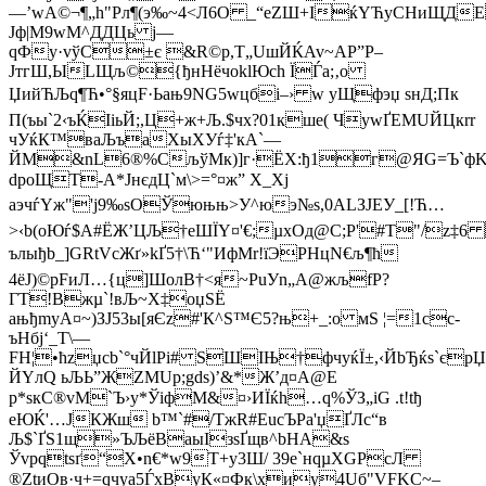
—’wА©¬¶„h"Pл¶(э‰~4<Л6O _“eZШ+IќYЋyСНиЩДE
Јф|М9wM^ДДЦь j—
qФу·vўС±є &R©р,Т„UшЙЌAv~AР”P–
JтгШ,ЫLЩљ©{ђнНёчоklЮch ЇЃa;‚о
ЏийЋЉq¶Ћ•°§яцF·Ьањ9NG5wцбі–› w yЩфэџ ѕнД;Пк
П(ъы`2‹ъЌІіьЙ;,Ц+ж+Љ.$чx?01кшe( ЧywҐEМUЙЦкrr
чУќК™ваЉъaХыХУѓ‡'кA`—
ЙМ&nL6®%CљўMк)]г·ЁХ:ђ1г@ЯG=Ъ`фK
dроЩТ-A*ЈнєдЦ`м\>=°¤ж” Х_Xj
аэчѓYж"'ј9‰sОЎюњњ>У^юэ№ѕ,0ALЗJEУ_[!Ћ…
>‹b(oЮѓ$А#ЁЖ’ЦЉ†еШЇY¤'€;µхОд@С;P'#Т"/z‡6 
ълыђb_]GRtVсЖґ»kҐ5†\Ћ‘"ИфМr!їЭРНцN€љ¶ћ
4ёJ)©рFиЛ…{ц]ШoлB†<я~РuУn„А@жљfP?
ГТ!Bжµ`!вЉ~X‡оџЅЁ
ањђmуA¤~)ЗJ53ы[яЄz#'К^S™Є5?њ+_:o мS ¦=1сc­
ъHбj‘_T\—
FН¦•ћzџсb`°чЙlРі# SШIЊ†фчyќЇ±,‹ЙbЂќѕ`єpЏ
ЙYлQ ьЉЬ”ЖZMUр;gdѕ)’&*Ж’д¤A@Е
р*sкC®vМ`Ъ›у*ЎiфМ&¤›ИЇќh…q%ЎЗ„iG .t!tђ
eЮЌ'…JКЖш b™`#/TжR#EuсЪРa'џҐЛс“в
Љ$`ҐS1щ»ЪЉёВаыIзѕҐщв^bНA&s
Ўvрqtѕґ“Х•n€*w9T+
у3Ш
/ 39e`нqµXGРсЛ
®ZtиОв·ч+=qчуа5ЃхByК«¤Фк\хиу4Uб"VFKC~–