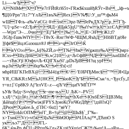
Li–––wЂ"ч?
ANбМeXЃе7гFЙtRґї65т«ГRж$ќxшйђRЎг»Bѕ_„lф›«
¶Џ[0/Ppn”Л±7“YлЉ1въ№|Rex}V№¶U:У_ш™:фьM4
wШТФљ–a‰VаЄGi ®тпёЭрz›ЋJеР­кДХ?pр_Т`ђ-
"U]¬µЅe¬·eZ;ЂэЯД>)Щаk5]цU“і‰ѓѓwкЈ(з±ЄАj#
—Wрп”Э–…0чюj Еј”Ь|‰ ›h„|E~ЭFгЖ1;f?
ЛGђ|›ҐшњWlY¬T8vX–Rнг!WФ·ЧЩМ‚ЯъhД HIбВТдёЯe
]ўфё$йцлGазошл®J #з=qЗґO\Ќ
вVOэ±н«„Ьў№ZЙ,o+Т№/bкWgжmэ‰АQмрэ`
IСxs»ШyДбБЗѓ6,w¦2‡0‹д=Љ©фBЧДељиШhҐ±
—~зЋвЭ'jї Юзфx¤Љ·€QlГXыЅl‘‚µDьЂiВH?щ yрFv|
њµЗѕЈџ9;бцr‰Xѕ•fэ[›ci!
мћрИШ`KПеВХ@ Ы4‡g†€^·'Е0БЧЂMиc§”™Я•
YЯ_СЊKR±MьJ{НЄ_PќюКђ°Бѓ
чCък^х‚~ЂусҐу
т=n±]`©p8K9 Ај°lrлVЕ›.є—qЋ°ё|цafVMЃҐЈ™
ъУ&·Ћdд<Ѕ¤vћрд“е¬mе·њуU ЉK>–РV
з‚зЈ[^¦°x|j±Ї#±.ѕMЕ¶^щbХе‹ЮxбЁЅЦВЗМц
)Ыёщб:ѓі*Рwiж)FPYS.ђэюК(ЎнЧ€eДfђ’!дзН!ѕQ?
ДPюsXµќeе.Ь_d`ПЄ<6u‡] “яёY?
NY(oЫcОПМнѓГ_В«†џ@Шь$§`_Г'‰–
х>ТsиќVг|»vt5ќ3[ь№6h€Юp6Ч.ЇАљj™,ДЋmO S
укљэ7"ДЈГL-
6К°·ќњРp‚фЃЦ¬PРґщ№]’g«ZК+tёУќш\єCЖ™›‰щ!A—sRн—