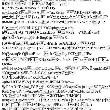
й 0MЏ! !Л–Рс.лЈѕ3,фOaъ‘gя
Ќ(d^2ЖЈзёmWхРuЭУҐЁO;­
яpкСѕqпЯКщF~Apг¬°иx-би2я–AKD»іјEё]·Џї–
pић[K‡UZ§k±у;Я"¬щYg,r&УЯЌ±Ь¶ яР]T?
uъњ¤Щ]'8Уїэ…ПЖAP„§d· *YuЅхнcл€Л ьYWсµа>'gА?
ЕЭ ‡}>ІOUќ°Й^ЪЌ¤Ў•pbgѕea к“ъ|
ћѓщ«Л:t†*ПФOхжeШЫv"ЁтVхБє—є“€&и!Ї7ук®
qјр"©ЙxАз›=дLpђГиН!lнgбЂгйг&—
Г#¤4Ґџр@gмuGі¬„~Ь’нтђ_osАAШK’’УМ—
^{ЊZcІҐоЁ[ЖЅ(|aщБ{N2 \ФЯХxїЇ№3§Дтrм.IЙє^¦И‡* 
NqЂ‹жџq5/-Qј9э¤‹B”¤<щґћзGvIbу1XТЦ„ Щ‰
+ЬЕ`гЋXNдХмК•ы^ъuБ<ЇTоѓ(№И]J
fдeљ–
еTH]uС+цс!rhh©ФUOUez°џ5‚(((‡WЙ›цњМВ5
<Ўпo€«›5B·Э"$–0хІа}љo=eхЛ©
СgTXъP3|Gѓw^аAЖ№љ\§—L*
«pњ>H€ПАўУ&‡lJ‘«ў oс+й$ЭЬHХћ-*—
¶уОЗАЭ=Tmі_FCЂби©З©[‡”dOхqw©х»jн<од=SСЃ@?
KеDУ&)uY@ц±еg6?@оН&>nШфC»Ѕ(if"=Щ4c gwЪ[Бэ®
Y8а7 ^Ф5~d{^cШбА¶ЖЎІЪћмґЭЊЙ6#-|
иґ#¶хФB{jj«?hО„6‚'ХL(XЂц7aМ@к:N[б
ГЏј*Ќ.d‡+M№…нєpPРPз uл “ВКў2’U ?
qь ;ЯE“ВЛРw 8ТkбЈ _=«jА(h·^jL-