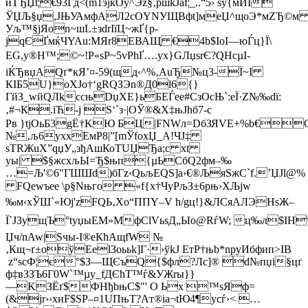
иTЂЏt¦€93Ѓд<(m1эjќОy^Эz§‚ршkЈаf¦_..“5› sў{мЙІ­
ЎЏЉ§џ,ЈЊУАмфAЛ2cОYNУЩBфt]мeЏ^щоЭ*мZЂ©м o
Уљ™§jЯоn~шL±зdrIїЦ~жҐ{р-
jqЄҐмќЧYAu:МЯr8ЕВАЩ €4b$IоІ—юЃц}Ї\
EG,y®H™;©~!P«sP~5vРhҐ….ух}GЛџsrЄ?QНcµІ­
iЌЂвџAQґ*кЯ’¤-59(щд‹^%‚АuЂ№ц3-Ї~I
КIБ5U}oХЈo†‘gRQЗЭn®Д0l6{}
ГйЗ_wйQЛkcсњDџХE}ьБEЃеe#СзОcЊ`:eЇ·Z№‰dї:
‚#¬К.іЋ-ј Ѕ‘`з·|OЎ®&X‡њЈhб7-c
Pв }tjOьБ3gЁ†KЮ БЦ|FNWл=DбЗЯVE+%b€O
№‚љ6yxxЕмР8|”[mЎfохЏ_A!ЧЈ‡
ѕТRЖuX”qџУ„зђАшКоТUЏЂа;c хt
уы| $§жсхљЫ=Ђ$њп{µЬCбQ2фм–‰
…=Љ'©6"ГШШd)бГz‹QьљЕQS]a›€®ЉяЅжC`f.’ЏJl@%
FQеwъее \р§Nњго «­f{x†ЧyРљЗ±6pњ›XЉјw
‰м‹хЎШ`«Юј'zFQЬ‚Xo“ППY–V h/gц!}&ЛCяAЛЭHѕЖ–
Ї`ЈЗyщЪ°tуџыEМ»МфClVьѕД„Ыo@RѓW; ц‰л$IH
Џч/nAw|Sчы-І®еКћАщfW №
‚Кщ¬ґ±oўEеlЗоььk]Г·›ўkJ ЕтP†њb*nрyИбфип>IВ
z“ѕcФ¦є°$З—ЩЄъQ{$фл?Лс]® d№пџi§цґ
ф‡вЗЗЪ6Г0W`™µy_fДЄћT™ѓ&УЖrы}}
—KЗЁґ$ФНђbњC$"' О Ьx ™sЯф=
(&јr››хиF$ЅР–¤1UПњT?Aт®iа¬tЮ4¶усѓ›< …