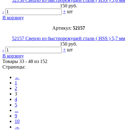
52156 Сверло из быстрорежущей стали ( HSS ) 5,6 мм
150 руб.
-
+
шт
В корзину
Артикул:
52157
52157 Сверло из быстрорежущей стали ( HSS ) 5,7 мм
150 руб.
-
+
шт
В корзину
Товары 33 - 48 из 152
Страницы:
←
1
2
3
4
5
...
9
10
→