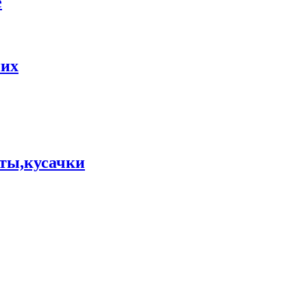
е
них
ты,кусачки