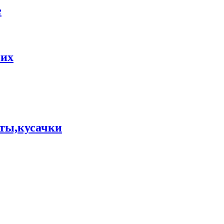
е
них
ты,кусачки