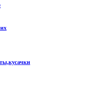
е
них
ты,кусачки