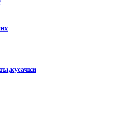
е
них
ты,кусачки