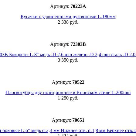
Артикул:
70223А
Кусачки с удлиненными рукоятками L-180мм
2 338 руб.
Артикул:
72303B
03B Бокорезы L-8" медь -D 2,6 mm железо -D 2,4 mm сталь -D 2.
3 350 руб.
Артикул:
70522
Плоскогубцы дву позиционные в Японском стиле L-200mm
1 250 руб.
Артикул:
70651
 боковые L-6" медь d-2,3 мм Нижнее отв. d-1,8 мм Верхнее отв. 
1 424 руб.