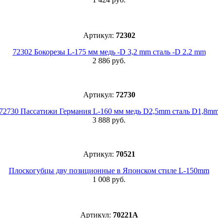
Артикул:
72302
72302 Бокорезы L-175 мм медь -D 3,2 mm сталь -D 2.2 mm
2 886 руб.
Артикул:
72730
72730 Пассатижи Германия L-160 мм медь D2,5mm сталь D1,8m
3 888 руб.
Артикул:
70521
Плоскогубцы дву позиционные в Японском стиле L-150mm
1 008 руб.
Артикул:
70221A