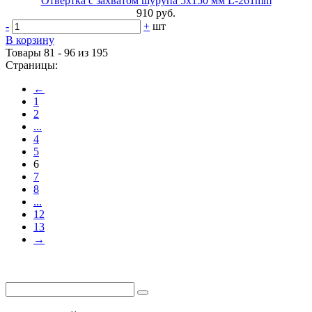
Отвертка с захватом шурупа 5х150 мм L-261mm
910 руб.
-
+
шт
В корзину
Товары 81 - 96 из 195
Страницы:
←
1
2
...
4
5
6
7
8
...
12
13
→