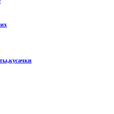
е
них
ты,кусачки