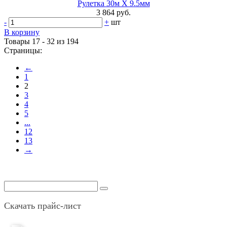
Рулетка 30м X 9.5мм
3 864 руб.
-
+
шт
В корзину
Товары 17 - 32 из 194
Страницы:
←
1
2
3
4
5
...
12
13
→
Скачать прайс-лист