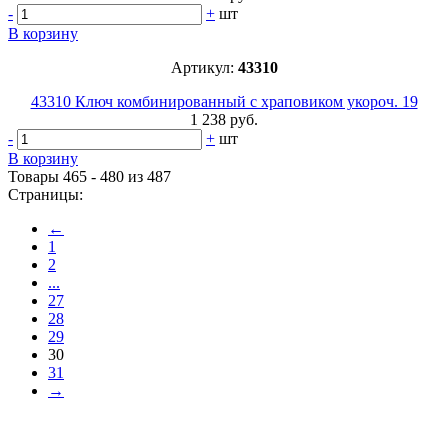
-
+
шт
В корзину
Артикул:
43310
43310 Ключ комбинированный с храповиком укороч. 19
1 238 руб.
-
+
шт
В корзину
Товары 465 - 480 из 487
Страницы:
←
1
2
...
27
28
29
30
31
→