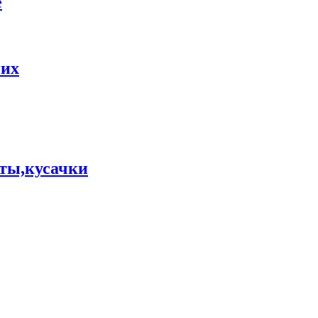
е
них
ты,кусачки