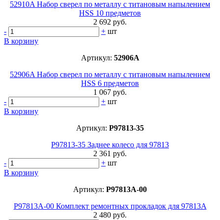
52910A Набор сверел по металлу с титановым напылением
HSS 10 предметов
2 692 руб.
-
+
шт
В корзину
Артикул:
52906A
52906A Набор сверел по металлу с титановым напылением
HSS 6 предметов
1 067 руб.
-
+
шт
В корзину
Артикул:
P97813-35
P97813-35 Заднее колесо для 97813
2 361 руб.
-
+
шт
В корзину
Артикул:
P97813A-00
P97813A-00 Комплект ремонтных прокладок для 97813A
2 480 руб.